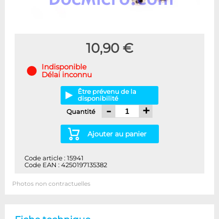
10,90 €
Indisponible
Délai inconnu
Être prévenu de la
disponibilité
-
+
Quantité
Ajouter au panier
Code article : 15941
Code EAN : 4250197135382
Photos non contractuelles