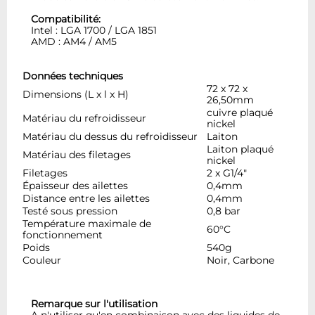
Compatibilité:
Intel : LGA 1700 / LGA 1851
AMD : AM4 / AM5
Données techniques
72 x 72 x
Dimensions (L x l x H)
26,50mm
cuivre plaqué
Matériau du refroidisseur
nickel
Matériau du dessus du refroidisseur
Laiton
Laiton plaqué
Matériau des filetages
nickel
Filetages
2 x G1/4"
Épaisseur des ailettes
0,4mm
Distance entre les ailettes
0,4mm
Testé sous pression
0,8 bar
Température maximale de
60°C
fonctionnement
Poids
540g
Couleur
Noir, Carbone
Remarque sur l'utilisation
A n'utiliser qu'en combinaison avec des liquides de