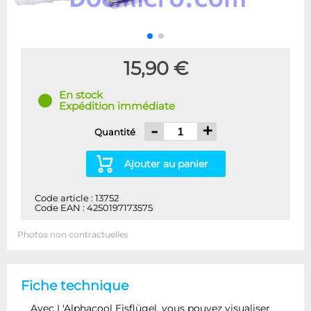
15,90 €
En stock
Expédition immédiate
-
+
Quantité
Ajouter au panier
Code article : 13752
Code EAN : 4250197173575
Photos non contractuelles
Fiche technique
Avec L'Alphacool Eisflügel, vous pouvez visualiser