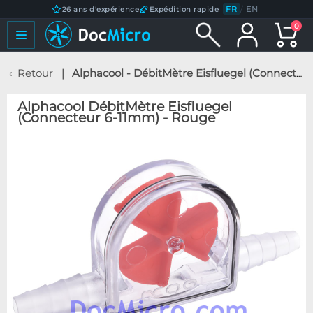
FR
/
EN
26 ans d'expérience
Expédition rapide
0
Retour
Alphacool - DébitMètre Eisfluegel (Connecteur 6-11mm) - Rouge
Alphacool DébitMètre Eisfluegel
(Connecteur 6-11mm) - Rouge