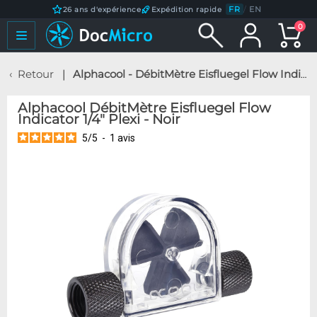
FR
/
EN
26 ans d'expérience
Expédition rapide
0
Retour
Alphacool - DébitMètre Eisfluegel Flow Indicator 1/4" Plexi - Noir
Alphacool DébitMètre Eisfluegel Flow
Indicator 1/4" Plexi - Noir
5
/
5
-
1
avis