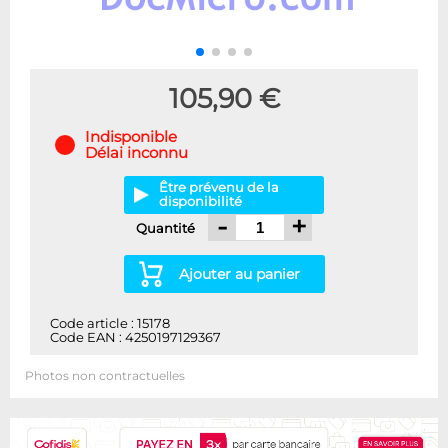
105,90 €
Indisponible
Délai inconnu
Être prévenu de la
disponibilité
-
+
Quantité
Ajouter au panier
Code article : 15178
Code EAN : 4250197129367
Photos non contractuelles