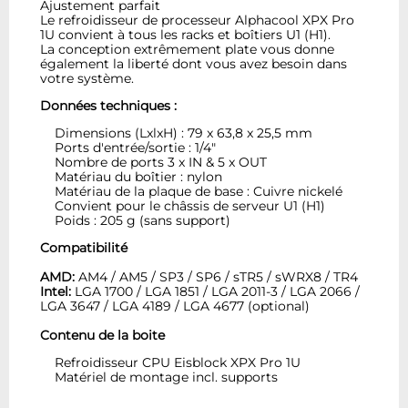
Ajustement parfait
Le refroidisseur de processeur Alphacool XPX Pro
1U convient à tous les racks et boîtiers U1 (H1).
La conception extrêmement plate vous donne
également la liberté dont vous avez besoin dans
votre système.
Données techniques :
Dimensions (LxlxH) : 79 x 63,8 x 25,5 mm
Ports d'entrée/sortie : 1/4"
Nombre de ports 3 x IN & 5 x OUT
Matériau du boîtier : nylon
Matériau de la plaque de base : Cuivre nickelé
Convient pour le châssis de serveur U1 (H1)
Poids : 205 g (sans support)
Compatibilité
AMD:
AM4 / AM5 / SP3 / SP6 / sTR5 / sWRX8 / TR4
Intel:
LGA 1700 / LGA 1851 / LGA 2011-3 / LGA 2066 /
LGA 3647 / LGA 4189 / LGA 4677 (optional)
Contenu de la boite
Refroidisseur CPU Eisblock XPX Pro 1U
Matériel de montage incl. supports