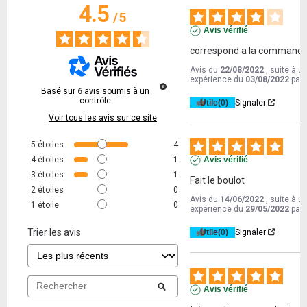
4.5
/
5
Avis vérifié
correspond a la command
Avis du
22/08/2022
, suite à u
expérience du
03/08/2022
par
Basé sur
6
avis soumis à un
contrôle
Utile
(0)
Signaler
Voir tous les avis sur ce site
5
étoiles
4
4
étoiles
1
Avis vérifié
3
étoiles
1
Fait le boulot
2
étoiles
0
Avis du
14/06/2022
, suite à u
1
étoile
0
expérience du
29/05/2022
par
Trier les avis
Utile
(0)
Signaler
Avis vérifié