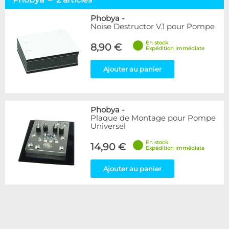
Alphacool
25
DocMicro
1
Phobya
-
Noise Destructor V.1 pour Pompe
BARROW
10
Cooling.fr
1
En stock
8,90 €
Expédition immédiate
Eheim
3
EK Water Blocks
6
Ajouter au panier
Innovatek
1
KooLance
1
Phobya
2
Phobya
-
Disponibilité / Promotions
Plaque de Montage pour Pompe
Universel
Articles en stock
Articles en promotions
En stock
14,90 €
Expédition immédiate
Appliquer
Ajouter au panier