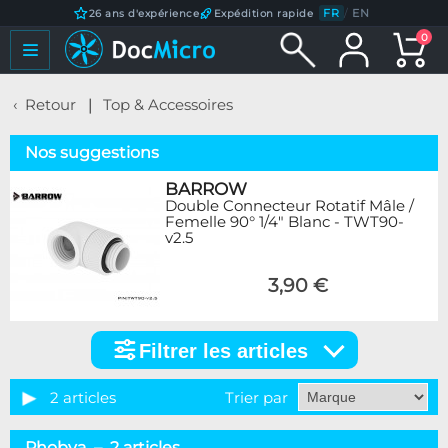
FR
/
EN
26 ans d'expérience
Expédition rapide
0
Retour
Top & Accessoires
Nos suggestions
BARROW
Double Connecteur Rotatif Mâle /
Femelle 90° 1/4" Blanc - TWT90-
v2.5
3,90 €
Filtrer les articles
Filtrer
les
articles
2 articles
Trier par
Marque
Phobya – 2 articles