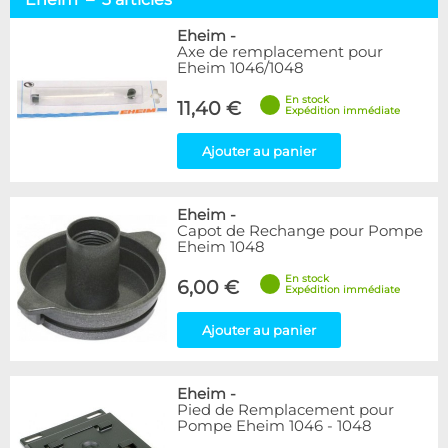
Alphacool
25
DocMicro
1
Eheim
-
Axe de remplacement pour
BARROW
10
Eheim 1046/1048
Cooling.fr
1
Eheim
3
En stock
11,40 €
Expédition immédiate
EK Water Blocks
6
Innovatek
1
Ajouter au panier
KooLance
1
Phobya
2
Eheim
-
Disponibilité / Promotions
Capot de Rechange pour Pompe
Eheim 1048
Articles en stock
Articles en promotions
En stock
6,00 €
Expédition immédiate
Appliquer
Ajouter au panier
Eheim
-
Pied de Remplacement pour
Pompe Eheim 1046 - 1048