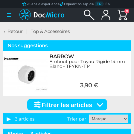
FR
/
EN
26 ans d'expérience
Expédition rapide
0
Retour
Top & Accessoires
Nos suggestions
BARROW
Embout pour Tuyau Rigide 14mm
Blanc - TFYKN-T14
3,90 €
Filtrer les articles
Filtrer
les
articles
3 articles
Trier par
Marque
Eheim – 3 articles