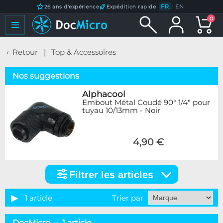
FR
/
EN
26 ans d'expérience
Expédition rapide
0
Retour
Top & Accessoires
Nos suggestions
Alphacool
Embout Métal Coudé 90° 1/4" pour
tuyau 10/13mm - Noir
4,90 €
Filtrer les articles
Filtrer
les
articles
1 article
Trier par
Marque
DocMicro – 1 article