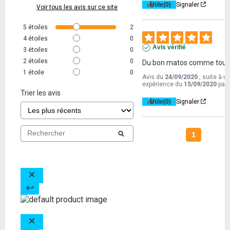
Utile
(0)
Signaler
Voir tous les avis sur ce site
5
étoiles
2
4
étoiles
0
Avis vérifié
3
étoiles
0
2
étoiles
0
Du bon matos comme toujo
1
étoile
0
Avis du
24/09/2020
, suite à u
expérience du
15/09/2020
par
Trier les avis
Utile
(0)
Signaler
1