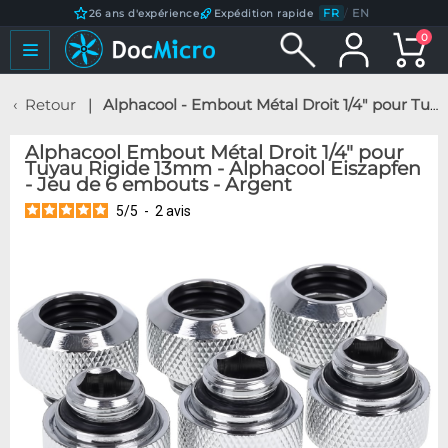
FR
/
EN
26 ans d'expérience
Expédition rapide
0
Retour
Alphacool - Embout Métal Droit 1/4" pour Tuyau Rigide 13mm - Alphacool Eiszapfen - Jeu de 6 embouts - Argent
Alphacool Embout Métal Droit 1/4" pour
Tuyau Rigide 13mm - Alphacool Eiszapfen
- Jeu de 6 embouts - Argent
5
/
5
-
2
avis