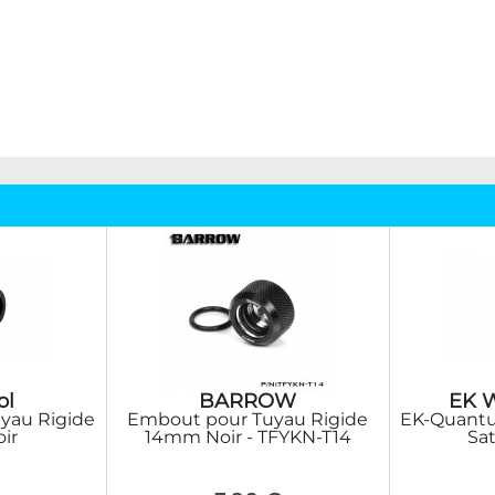
ol
BARROW
EK W
yau Rigide
Embout pour Tuyau Rigide
EK-Quantu
ir
14mm Noir - TFYKN-T14
Sat