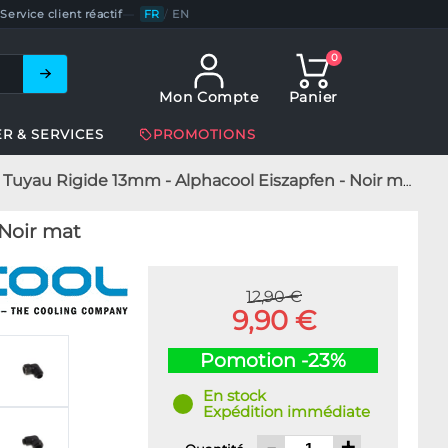
Service client réactif
—
FR
/
EN
0
Mon Compte
Panier
ER & SERVICES
PROMOTIONS
Tuyau Rigide 13mm - Alphacool Eiszapfen - Noir mat
 Noir mat
12,90 €
9,90 €
Pomotion -23%
En stock
Expédition immédiate
-
+