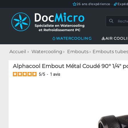
26 ans d'expérience
—
Expéd
WATERCOOLING
AIR COOL
Accueil
Watercooling
Embouts
Embouts tubes 
Alphacool Embout Métal Coudé 90° 1/4" po
5
/
5
-
1
avis