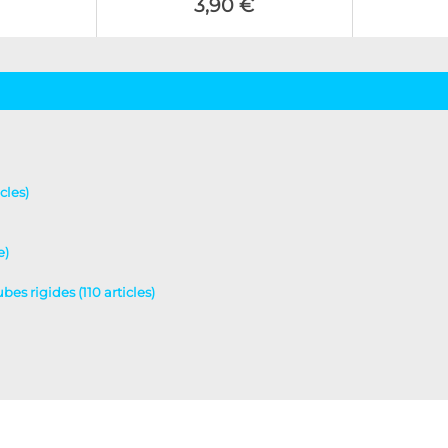
3,90 €
cles)
e)
es rigides (110 articles)