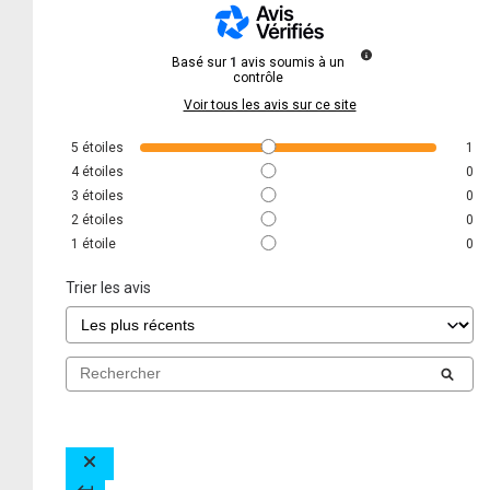
Basé sur
1
avis soumis à un
contrôle
Voir tous les avis sur ce site
5
étoiles
1
4
étoiles
0
3
étoiles
0
2
étoiles
0
1
étoile
0
Trier les avis