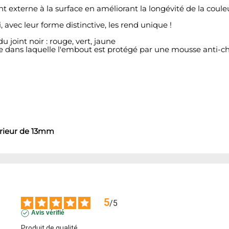
 externe à la surface en améliorant la longévité de la coul
avec leur forme distinctive, les rend unique !
u joint noir : rouge, vert, jaune
e dans laquelle l'embout est protégé par une mousse anti-ch
érieur de 13mm
5
/
5
Avis vérifié
Produit de qualité