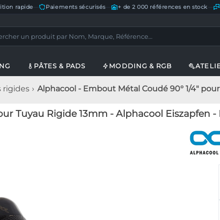
ition rapide
—
Paiements sécurisés
—
+ de 2 000 références en stock
—
ING
PÂTES & PADS
MODDING & RGB
ATELI
rigides
Alphacool - Embout Métal Coudé 90° 1/4" pour 
ur Tuyau Rigide 13mm - Alphacool Eiszapfen -