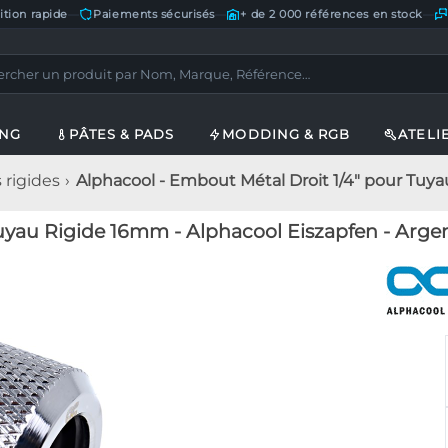
ition rapide
—
Paiements sécurisés
—
+ de 2 000 références en stock
—
ING
PÂTES & PADS
MODDING & RGB
ATELI
rigides
Alphacool - Embout Métal Droit 1/4" pour Tuya
uyau Rigide 16mm - Alphacool Eiszapfen - Arge