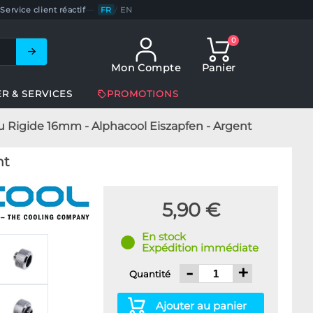
Service client réactif
—
FR
/
EN
0
Mon Compte
Panier
ER & SERVICES
PROMOTIONS
u Rigide 16mm - Alphacool Eiszapfen - Argent
nt
5,90 €
En stock
Expédition immédiate
-
+
Quantité
Ajouter au panier