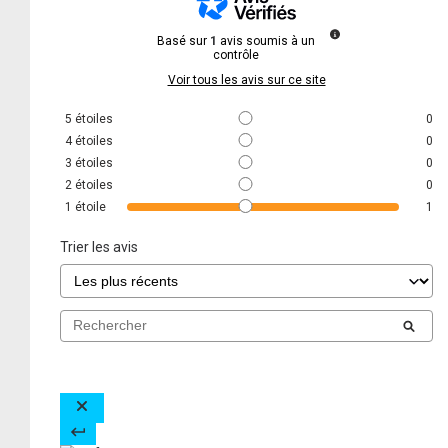
Basé sur
1
avis soumis à un
contrôle
Voir tous les avis sur ce site
5
étoiles
0
4
étoiles
0
3
étoiles
0
2
étoiles
0
1
étoile
1
Trier les avis