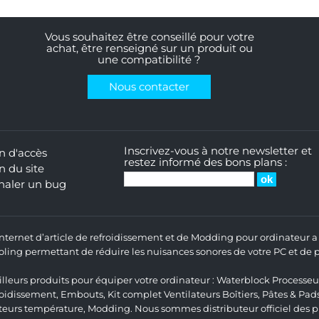
Vous souhaitez être conseillé pour votre
achat, être renseigné sur un produit ou
une compatibilité ?
Nous contacter
Inscrivez-vous à notre newsletter et
n d'accès
restez informé des bons plans :
n du site
naler un bug
 Internet d’article de refroidissement et de Modding pour ordinateur
ng permettant de réduire les nuisances sonores de votre PC et de pr
lleurs produits pour équiper votre ordinateur :
Waterblock Processeu
roidissement
,
Embouts
,
Kit complet
Ventilateurs Boîtiers
,
Pâtes & Pad
teurs température
,
Modding
. Nous sommes distributeur officiel des