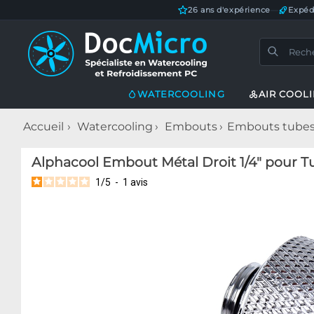
26 ans d'expérience
—
Expéd
WATERCOOLING
AIR COOL
Accueil
Watercooling
Embouts
Embouts tubes 
Alphacool Embout Métal Droit 1/4" pour T
1
/
5
-
1
avis