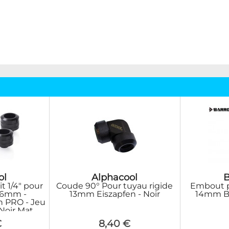
ol
Alphacool
t 1/4" pour
Coude 90° Pour tuyau rigide
Embout p
16mm -
13mm Eiszapfen - Noir
14mm Bl
n PRO - Jeu
Noir Mat
€
8,40 €