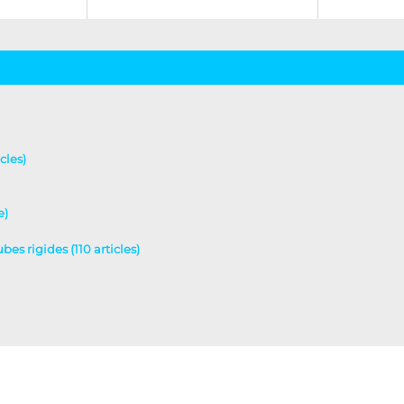
cles)
e)
es rigides (110 articles)