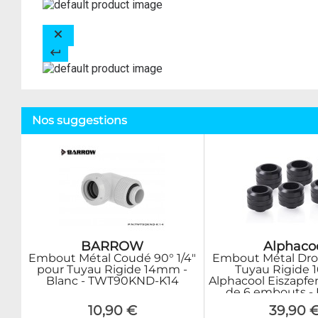
Nos suggestions
BARROW
Alphaco
Embout Métal Coudé 90° 1/4"
Embout Métal Droi
pour Tuyau Rigide 14mm -
Tuyau Rigide 
Blanc - TWT90KND-K14
Alphacool Eiszapfe
de 6 embouts - 
10,90 €
39,90 