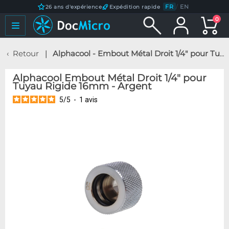
FR
/
EN
26 ans d'expérience
Expédition rapide
0
Retour
Alphacool - Embout Métal Droit 1/4" pour Tuyau Rigide 16mm - Argent
Alphacool Embout Métal Droit 1/4" pour
Tuyau Rigide 16mm - Argent
5
/
5
-
1
avis