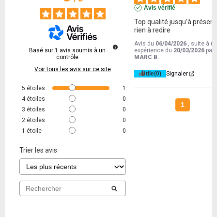
Avis vérifié
Top qualité jusqu'à présent, j
rien à redire
Avis du
06/04/2026
, suite à u
Basé sur
1
avis soumis à un
expérience du
20/03/2026
par
contrôle
MARC B.
Voir tous les avis sur ce site
Utile
(0)
Signaler
5
étoiles
1
4
étoiles
0
1
3
étoiles
0
2
étoiles
0
1
étoile
0
Trier les avis