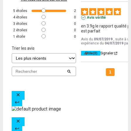
5
étoiles
2
4
étoiles
0
Avis vérifié
3
étoiles
0
en 3.9g le rapport qualité pr
2
étoiles
0
est parfait
1
étoile
0
Avis du
09/07/2019
, suite à u
expérience du
04/07/2019
par
Trier les avis
Utile
(0)
Signaler
1