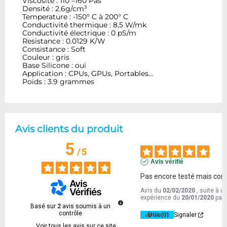
Viscosité : 110 –160 Pas
Densité : 2.6g/cm³
Temperature : -150° C à 200° C
Conductivité thermique : 8,5 W/mk
Conductivité électrique : 0 pS/m
Resistance : 0.0129 K/W
Consistance : Soft
Couleur : gris
Base Silicone : oui
Application : CPUs, GPUs, Portables...
Poids : 3.9 grammes
Avis clients du produit
5
/
5
Avis vérifié
Pas encore testé mais conf
Avis du
02/02/2020
, suite à u
expérience du
20/01/2020
par
Basé sur
2
avis soumis à un
contrôle
Utile
(0)
Signaler
Voir tous les avis sur ce site