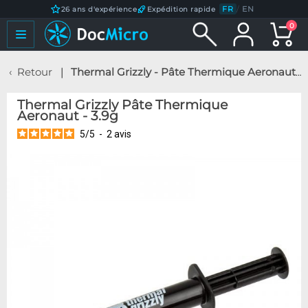
FR
/
EN
26 ans d'expérience
Expédition rapide
0
Retour
Thermal Grizzly - Pâte Thermique Aeronaut - 3.9g
Thermal Grizzly Pâte Thermique
Aeronaut - 3.9g
5
/
5
-
2
avis