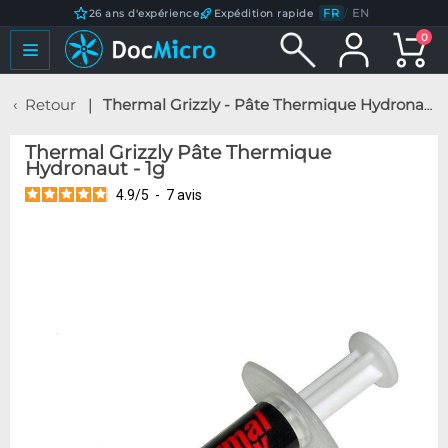
FR
/
EN
26 ans d'expérience
Expédition rapide
0
Retour
Thermal Grizzly - Pâte Thermique Hydronaut - 1g
Thermal Grizzly Pâte Thermique
Hydronaut - 1g
4.9
/
5
-
7
avis