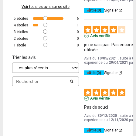
expérience du
15/05/2021
par
Voir tous les avis sur ce site
Utile
(0)
Signaler
5
étoiles
6
4
étoiles
1
3
étoiles
0
Avis vérifié
2
étoiles
0
je ne sais pas. Pas encore 
1
étoile
0
utilisée.
Trier les avis
Avis du
10/05/2021
, suite à u
expérience du
29/04/2021
par
Utile
(0)
Signaler
Avis vérifié
Pas de souci
Avis du
30/12/2020
, suite à u
expérience du
12/11/2020
par
Utile
(0)
Signaler