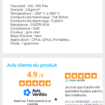
Viscosité : 140 –190 Pas
Densité : 2.6g/cm³
Temperature : -200° C à 350° C
Conductivité thermique : 11,8 W/mk
Conductivité électrique : 0 pS/m
Resistance : 0.0076 K/W
Consistance : Soft
Couleur : gris clair
Base Silicone : Non
Application : CPUs, GPUs, Portables...
Poids : 1 gramme
Avis clients du produit
4.9
/
5
Avis vérifié
Je crois que d autre site 
spécialisé la place parmi un
des meilleures .
Basé sur
7
avis soumis à un
Avis du
23/05/2021
, suite à u
contrôle