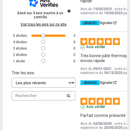
rapide
Avis du
19/05/2023
, suite à u
Basé sur
3
avis soumis à un
expérience du
10/05/2023
par
contrôle
Utile
(0)
Signaler
Voir tous les avis sur ce site
5
étoiles
3
4
étoiles
0
Avis vérifié
3
étoiles
0
2
étoiles
0
Très bonne pâte thermique 
envoie rapide
1
étoile
0
Avis du
09/01/2021
, suite à u
Trier les avis
expérience du
30/12/2020
par
Utile
(0)
Signaler
Avis vérifié
Parfait comme présenté
Avis du
02/06/2020
, suite à u
expérience du
20/05/2020
par