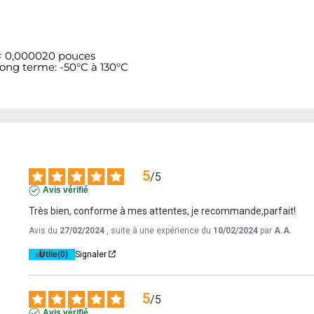
 < 0,000020 pouces
long terme: -50°C à 130°C
5
/
5
Avis vérifié
Très bien, conforme à mes attentes, je recommande,parfait!
Avis du
27/02/2024
, suite à une expérience du
10/02/2024
par
A.A.
Utile
(0)
Signaler
5
/
5
Avis vérifié