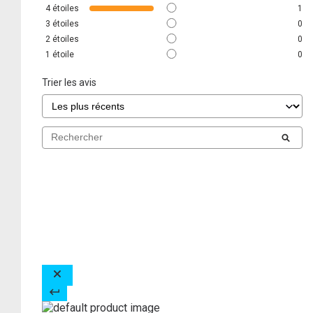
4
étoiles
1
3
étoiles
0
2
étoiles
0
1
étoile
0
Trier les avis