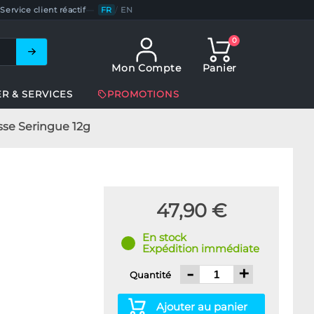
Service client réactif
—
FR
/
EN
0
Mon Compte
Panier
ER & SERVICES
PROMOTIONS
osse Seringue 12g
47,90 €
En stock
Expédition immédiate
-
+
Quantité
Ajouter au panier