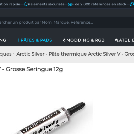
ition rapide
—
Paiements sécurisés
—
+ de 2 000 références en stock
—
ING
PÂTES & PADS
MODDING & RGB
ATELI
iques
Arctic Silver - Pâte thermique Arctic Silver V - Gr
V - Grosse Seringue 12g