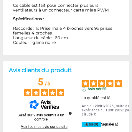
Ce câble est fait pour connecter plusieurs
ventilateurs à un connecteur carte mère PWM.
Spécifications :
Raccords : 1x Prise mâle 4 broches vers 9x prises
femelles 4 broches
Longueur du câble : 60 cm
Couleur : gaine noire
Avis clients du produit
5
/
5
Avis vérifié
La qualité est là
Avis du
20/01/2026
, suite à u
expérience du
10/01/2026
par
claude C.
Basé sur
2
avis soumis à un
contrôle
Utile
(0)
Signaler
Voir tous les avis sur ce site