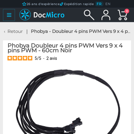
FR
/
EN
26 ans d'expérience
Expédition rapide
0
Retour
Phobya - Doubleur 4 pins PWM Vers 9 x 4 pins PWM - 60cm Noir
Phobya Doubleur 4 pins PWM Vers 9 x 4
pins PWM - 60cm Noir
5
/
5
-
2
avis