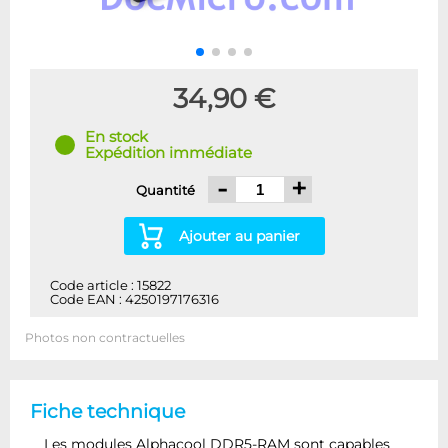
34,90 €
En stock
Expédition immédiate
-
+
Quantité
Ajouter au panier
Code article : 15822
Code EAN : 4250197176316
Photos non contractuelles
Fiche technique
Les modules Alphacool DDR5-RAM sont capables