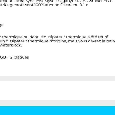
ntrôleurs Aura Sync, MSI Mystic, Gigabyte RGB, Asrock LED e
 strict garantissent 100% aucune fissure ou fuite
ge
thermique ou dont le dissipateur thermique a été retiré.
n dissipateur thermique d'origine, mais vous devrez le retir
 waterblock.
GB + 2 plaques