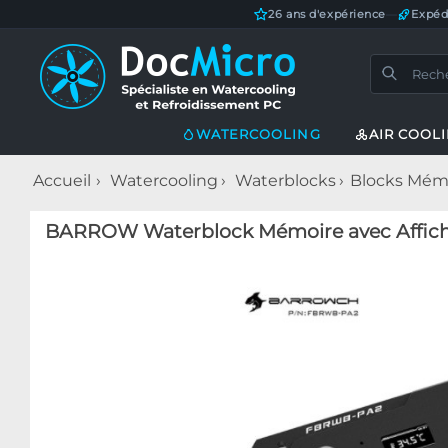
26 ans d'expérience
—
Expéd
WATERCOOLING
AIR COOL
Accueil
Watercooling
Waterblocks
Blocks Mém
BARROW Waterblock Mémoire avec Affiche