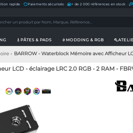
ition rapide
—
Paiements sécurisés
—
+ de 2 000 références en stock
—
ING
PÂTES & PADS
MODDING & RGB
ATELI
oire
BARROW - Waterblock Mémoire avec Afficheur LCD
ur LCD - éclairage LRC 2.0 RGB - 2 RAM - F