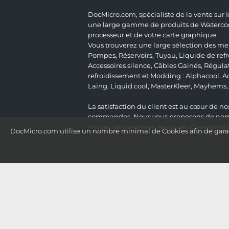
DocMicro.com, spécialiste de la vente sur
une large gamme de produits de Watercooli
processeur et de votre carte graphique.
Vous trouverez une large sélection des mei
Pompes
,
Réservoirs
,
Tuyau
,
Liquide de ref
Accessoires silence
,
Câbles Gainés
,
Régula
refroidissement et Modding :
Alphacool
,
A
Laing
,
Liquid.cool
,
MasterKleer
,
Mayhems
La satisfaction du client est au cœur de nos
commandes. Nous vous proposons de nombre
modes de paiement sécurisés (Carte bancai
DocMicro.com utilise un nombre minimal de Cookies afin de garant