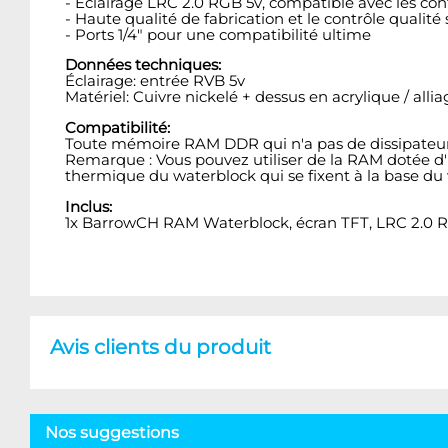
- Éclairage LRC 2.0 RGB 5v, compatible avec les co
- Haute qualité de fabrication et le contrôle qualité
- Ports 1/4" pour une compatibilité ultime
Données techniques:
Éclairage: entrée RVB 5v
Matériel: Cuivre nickelé + dessus en acrylique / allia
Compatibilité:
Toute mémoire RAM DDR qui n'a pas de dissipateur 
Remarque : Vous pouvez utiliser de la RAM dotée d'u
thermique du waterblock qui se fixent à la base du
Inclus:
1x BarrowCH RAM Waterblock, écran TFT, LRC 2.0 R
Avis clients du produit
Nos suggestions