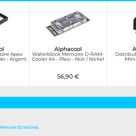
ol
Alphacool
A
oire Apex
Waterblock Mémoire D-RAM-
Distribu
er - Argent
Cooler X4 - Plexi - Noir / Nickel
Mini
56,90 €
€
Mémoire (12 articles)