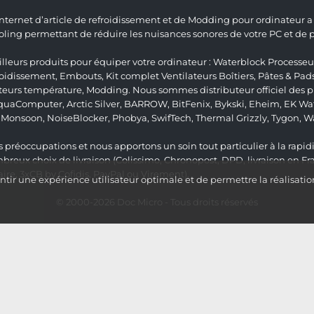
 Internet d’article de refroidissement et de Modding pour ordinateur
ng permettant de réduire les nuisances sonores de votre PC et de pr
lleurs produits pour équiper votre ordinateur :
Waterblock Processeu
roidissement
,
Embouts
,
Kit complet
Ventilateurs Boîtiers
,
Pâtes & Pad
teurs température
,
Modding
. Nous sommes distributeur officiel des
quaComputer
,
Arctic Silver
,
BARROW
,
BitFenix
,
Bykski
,
Eheim
,
EK Wat
,
Monsoon
,
NoiseBlocker
,
Phobya
,
SwifTech
,
Thermal Grizzly
,
Tygon
,
W
 préoccupations et nous apportons un soin tout particulier à la rapidit
ux choix de livraison (Colissimo, Chronopost, DPD, livraison en Fr
re, 3xCB by Cofidis, PayPal ou Virement).
ir une expérience utilisateur optimale et de permettre la réalisatio
© 2000-2026
Doc Micro
- Tous droits réservés