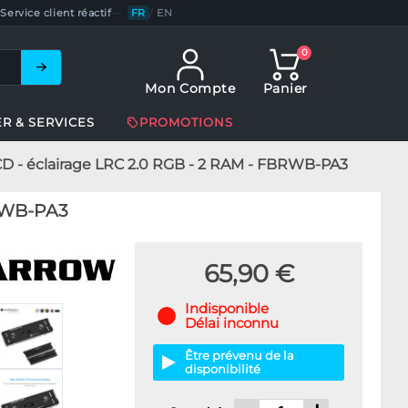
Service client réactif
—
FR
/
EN
0
Mon Compte
Panier
ER & SERVICES
PROMOTIONS
 - éclairage LRC 2.0 RGB - 2 RAM - FBRWB-PA3
BRWB-PA3
65,90 €
Indisponible
Délai inconnu
Être prévenu de la
disponibilité