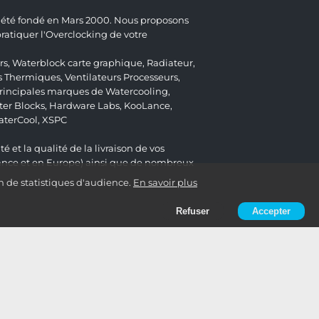
 a été fondé en Mars 2000. Nous proposons
atiquer l'Overclocking de votre
rs
,
Waterblock carte graphique
,
Radiateur
,
s Thermiques
,
Ventilateurs Processeurs
,
 principales marques de Watercooling,
er Blocks
,
Hardware Labs
,
KooLance
,
aterCool
,
XSPC
é et la qualité de la livraison de vos
ance et en Europe) ainsi que de nombreux
n de statistiques d'audience.
En savoir plus
Refuser
Accepter