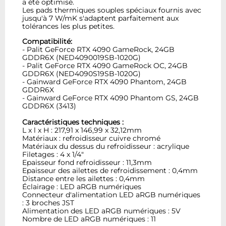
a été optimisé.
Les pads thermiques souples spéciaux fournis avec
jusqu'à 7 W/mK s'adaptent parfaitement aux
tolérances les plus petites.
Compatibilité:
- Palit GeForce RTX 4090 GameRock, 24GB
GDDR6X (NED4090019SB-1020G)
- Palit GeForce RTX 4090 GameRock OC, 24GB
GDDR6X (NED4090S19SB-1020G)
- Gainward GeForce RTX 4090 Phantom, 24GB
GDDR6X
- Gainward GeForce RTX 4090 Phantom GS, 24GB
GDDR6X (3413)
Caractéristiques techniques :
L x l x H : 217,91 x 146,99 x 32,12mm
Matériaux : refroidisseur cuivre chromé
Matériaux du dessus du refroidisseur : acrylique
Filetages : 4 x 1/4"
Epaisseur fond refroidisseur : 11,3mm
Epaisseur des ailettes de refroidissement : 0,4mm
Distance entre les ailettes : 0,4mm
Éclairage : LED aRGB numériques
Connecteur d'alimentation LED aRGB numériques
: 3 broches JST
Alimentation des LED aRGB numériques : 5V
Nombre de LED aRGB numériques : 11