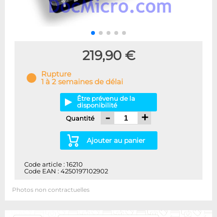
219,90 €
Rupture
1 à 2 semaines de délai
Être prévenu de la
disponibilité
-
+
Quantité
Ajouter au panier
Code article : 16210
Code EAN : 4250197102902
Photos non contractuelles