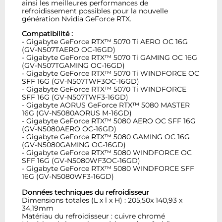
ainsi les meilleures performances de
refroidissement possibles pour la nouvelle
génération Nvidia GeForce RTX.
Compatibilité :
- Gigabyte GeForce RTX™ 5070 Ti AERO OC 16G
(GV-N507TAERO OC-16GD)
- Gigabyte GeForce RTX™ 5070 Ti GAMING OC 16G
(GV-N507TGAMING OC-16GD)
- Gigabyte GeForce RTX™ 5070 Ti WINDFORCE OC
SFF 16G (GV-N507TWF3OC-16GD)
- Gigabyte GeForce RTX™ 5070 Ti WINDFORCE
SFF 16G (GV-N507TWF3-16GD)
- Gigabyte AORUS GeForce RTX™ 5080 MASTER
16G (GV-N5080AORUS M-16GD)
- Gigabyte GeForce RTX™ 5080 AERO OC SFF 16G
(GV-N5080AERO OC-16GD)
- Gigabyte GeForce RTX™ 5080 GAMING OC 16G
(GV-N5080GAMING OC-16GD)
- Gigabyte GeForce RTX™ 5080 WINDFORCE OC
SFF 16G (GV-N5080WF3OC-16GD)
- Gigabyte GeForce RTX™ 5080 WINDFORCE SFF
16G (GV-N5080WF3-16GD)
Données techniques du refroidisseur
Dimensions totales (L x l x H) : 205,50x 140,93 x
34,19mm
Matériau du refroidisseur : cuivre chromé