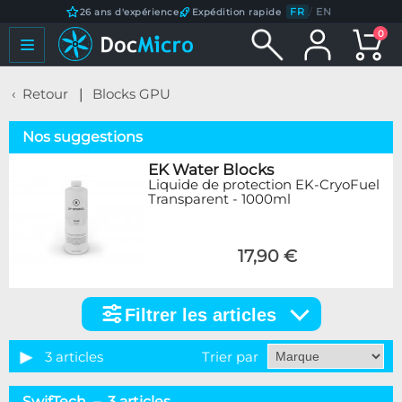
FR
/
EN
26 ans d'expérience
Expédition rapide
0
Retour
Blocks GPU
Nos suggestions
EK Water Blocks
Liquide de protection EK-CryoFuel
Transparent - 1000ml
17,90 €
Filtrer les articles
Filtrer
les
articles
3 articles
Trier par
Catégorie
SwifTech – 3 articles