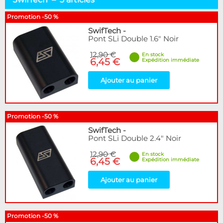
Connect. SLI/CrossFire
3
Promotion -50 %
Marque
SwifTech
-
Pont SLi Double 1.6" Noir
Alphacool
58
BARROW
20
12,90 €
En stock
6,45 €
BitsPower
2
Expédition immédiate
EK Water Blocks
38
Ajouter au panier
SwifTech
3
The Feser Company
2
WaterCool
1
Promotion -50 %
Disponibilité / Promotions
SwifTech
-
Pont SLi Double 2.4" Noir
Articles en stock
Articles en promotions
12,90 €
En stock
6,45 €
Expédition immédiate
Appliquer
Ajouter au panier
Promotion -50 %