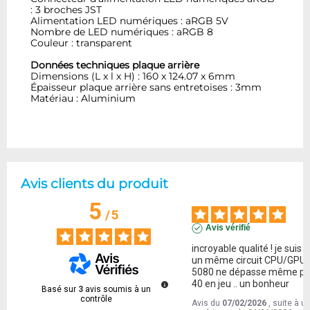
: 3 broches JST
Alimentation LED numériques : aRGB 5V
Nombre de LED numériques : aRGB 8
Couleur : transparent
Données techniques plaque arrière
Dimensions (L x l x H) : 160 x 124.07 x 6mm
Épaisseur plaque arrière sans entretoises : 3mm
Matériau : Aluminium
Avis clients du produit
5
/
5
Avis vérifié
incroyable qualité ! je suis s
un même circuit CPU/GPU  l
5080 ne dépasse même pas
40 en jeu .. un bonheur
Basé sur
3
avis soumis à un
contrôle
Avis du
07/02/2026
, suite à u