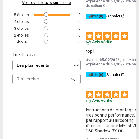
expérience du
31/01/2026
par
Voir tous les avis sur ce site
Jonathan C.
5
étoiles
3
Utile
(0)
Signaler
4
étoiles
0
3
étoiles
0
2
étoiles
0
Avis vérifié
1
étoile
0
top !
Trier les avis
Avis du
05/02/2026
, suite à u
expérience du
31/01/2026
par
Utile
(0)
Signaler
Avis vérifié
Instructions de montage cla
très bonne performance. -2
par rapport au aircooling 
d'origine sur une MSI 5070T
16G Shadow 3X OC.