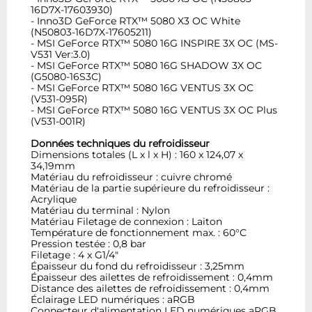
16D7X-17603930)
- Inno3D GeForce RTX™ 5080 X3 OC White
(N50803-16D7X-17605211)
- MSI GeForce RTX™ 5080 16G INSPIRE 3X OC (MS-
V531 Ver:3.0)
- MSI GeForce RTX™ 5080 16G SHADOW 3X OC
(G5080-16S3C)
- MSI GeForce RTX™ 5080 16G VENTUS 3X OC
(V531-095R)
- MSI GeForce RTX™ 5080 16G VENTUS 3X OC Plus
(V531-001R)
Données techniques du refroidisseur
Dimensions totales (L x l x H) : 160 x 124,07 x
34,19mm
Matériau du refroidisseur : cuivre chromé
Matériau de la partie supérieure du refroidisseur :
Acrylique
Matériau du terminal : Nylon
Matériau Filetage de connexion : Laiton
Température de fonctionnement max. : 60°C
Pression testée : 0,8 bar
Filetage : 4 x G1/4"
Épaisseur du fond du refroidisseur : 3,25mm
Épaisseur des ailettes de refroidissement : 0,4mm
Distance des ailettes de refroidissement : 0,4mm
Éclairage LED numériques : aRGB
Connecteur d'alimentation LED numériques aRGB