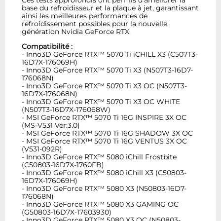
base du refroidisseur et la plaque à jet, garantissant
ainsi les meilleures performances de
refroidissement possibles pour la nouvelle
génération Nvidia GeForce RTX.
Compatibilité :
- Inno3D GeForce RTX™ 5070 Ti iCHILL X3 (C507T3-
16D7X-176069H)
- Inno3D GeForce RTX™ 5070 Ti X3 (N507T3-16D7-
176068N)
- Inno3D GeForce RTX™ 5070 Ti X3 OC (N507T3-
16D7X-176068N)
- Inno3D GeForce RTX™ 5070 Ti X3 OC WHITE
(N507T3-16D7X-176068W)
- MSI GeForce RTX™ 5070 Ti 16G INSPIRE 3X OC
(MS-V531 Ver:3.0)
- MSI GeForce RTX™ 5070 Ti 16G SHADOW 3X OC
- MSI GeForce RTX™ 5070 Ti 16G VENTUS 3X OC
(V531-092R)
- Inno3D GeForce RTX™ 5080 iChill Frostbite
(C50803-16D7X-1760FB)
- Inno3D GeForce RTX™ 5080 iChill X3 (C50803-
16D7X-176069H)
- Inno3D GeForce RTX™ 5080 X3 (N50803-16D7-
176068N)
- Inno3D GeForce RTX™ 5080 X3 GAMING OC
(G50803-16D7X-17603930)
- Inno3D GeForce RTX™ 5080 X3 OC (N50803-