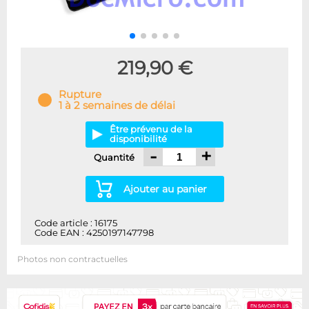
219,90 €
Rupture
1 à 2 semaines de délai
Être prévenu de la
disponibilité
-
+
Quantité
Ajouter au panier
Code article : 16175
Code EAN : 4250197147798
Photos non contractuelles