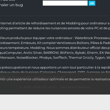
naler un bug
 Internet d’article de refroidissement et de Modding pour ordinateur
ng permettant de réduire les nuisances sonores de votre PC et de pr
lleurs produits pour équiper votre ordinateur :
Waterblock Processeu
roidissement
,
Embouts
,
Kit complet
Ventilateurs Boîtiers
,
Pâtes & Pad
teurs température
,
Modding
. Nous sommes distributeur officiel des
quaComputer
,
Arctic Silver
,
BARROW
,
BitFenix
,
Bykski
,
Eheim
,
EK Wat
,
Monsoon
,
NoiseBlocker
,
Phobya
,
SwifTech
,
Thermal Grizzly
,
Tygon
,
W
 préoccupations et nous apportons un soin tout particulier à la rapidit
ux choix de livraison (Colissimo, Chronopost, DPD, livraison en Fr
re, 3xCB by Cofidis, PayPal ou Virement).
ir une expérience utilisateur optimale et de permettre la réalisatio
© 2000-2026
Doc Micro
- Tous droits réservés