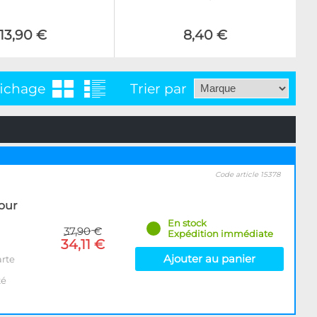
13,90 €
8,40 €
fichage
Trier par
Code article 15378
our
En stock
37,90 €
Expédition immédiate
34,11 €
Ajouter au panier
arte
té