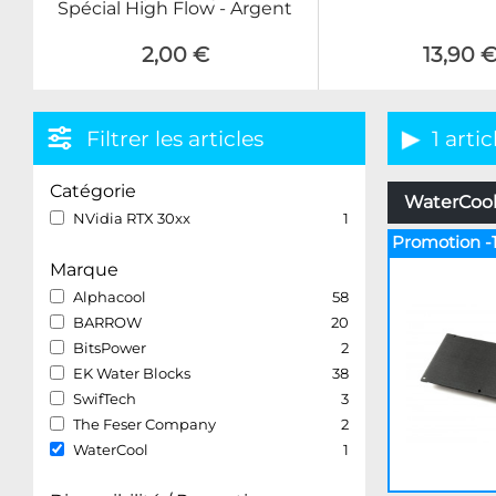
Spécial High Flow - Argent
2,00 €
13,90 
Filtrer les articles
1 artic
Catégorie
WaterCool 
NVidia RTX 30xx
1
Promotion -
Marque
Alphacool
58
BARROW
20
BitsPower
2
EK Water Blocks
38
SwifTech
3
The Feser Company
2
WaterCool
1