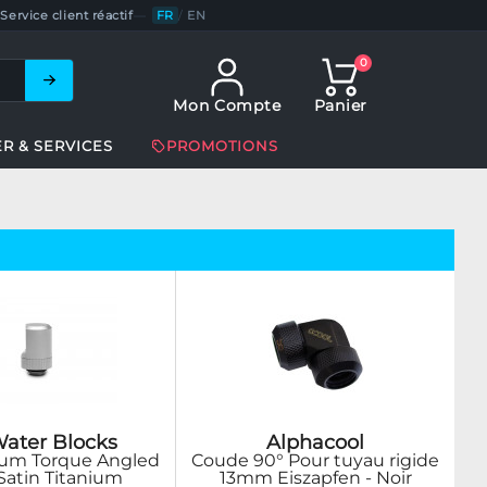
Service client réactif
—
FR
/
EN
0
Mon Compte
Panier
ER & SERVICES
PROMOTIONS
ater Blocks
Alphacool
um Torque Angled
Coude 90° Pour tuyau rigide
 Satin Titanium
13mm Eiszapfen - Noir