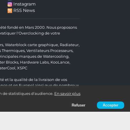
Instagram
RSS News
 a été fondé en Mars 2000. Nous proposons
atiquer l'Overclocking de votre
rs
,
Waterblock carte graphique
,
Radiateur
,
s Thermiques
,
Ventilateurs Processeurs
,
 principales marques de Watercooling,
er Blocks
,
Hardware Labs
,
KooLance
,
aterCool
,
XSPC
é et la qualité de la livraison de vos
ance et en Europe) ainsi que de nombreux
n de statistiques d'audience.
En savoir plus
Refuser
Accepter