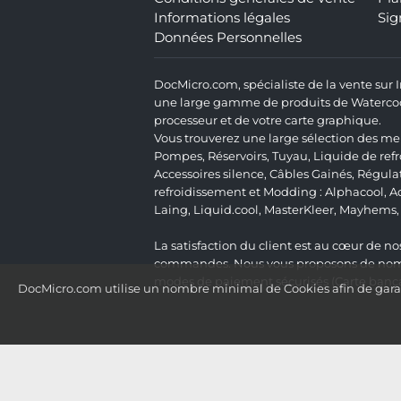
Informations légales
Sig
Données Personnelles
DocMicro.com, spécialiste de la vente sur
une large gamme de produits de Watercooli
processeur et de votre carte graphique.
Vous trouverez une large sélection des mei
Pompes
,
Réservoirs
,
Tuyau
,
Liquide de ref
Accessoires silence
,
Câbles Gainés
,
Régula
refroidissement et Modding :
Alphacool
,
A
Laing
,
Liquid.cool
,
MasterKleer
,
Mayhems
La satisfaction du client est au cœur de nos
commandes. Nous vous proposons de nombre
modes de paiement sécurisés (Carte bancai
DocMicro.com utilise un nombre minimal de Cookies afin de garant