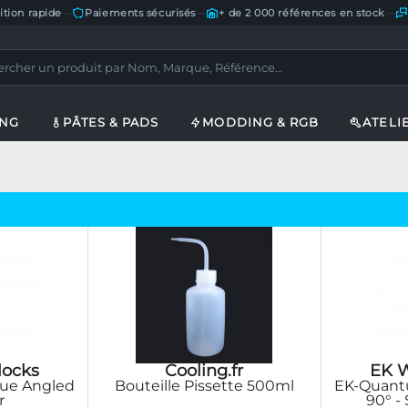
ition rapide
—
Paiements sécurisés
—
+ de 2 000 références en stock
—
ING
PÂTES & PADS
MODDING & RGB
ATELI
locks
Cooling.fr
EK W
ue Angled
Bouteille Pissette 500ml
EK-Quant
r
90° -