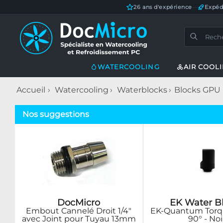
26 ans d'expérience
—
Expéd
WATERCOOLING
AIR COOL
Accueil
Watercooling
Waterblocks
Blocks GPU
Nos suggestions
DocMicro
EK Water B
Embout Cannelé Droit 1/4"
EK-Quantum Torq
avec Joint pour Tuyau 13mm
90° - Noi