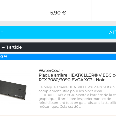
€
5,90 €
le
Af
– 1 article
10 %
WaterCool
-
Plaque arrière HEATKILLER® V EBC p
RTX 3080/3090 EVGA XC3 - Noir
La plaque arrière HEATKILLER® V eBC est un
complément utile pour les blocs d'eau
HEATKILLER® V VGA. Monté à l'arrière de la c
graphique, il améliore les performances de
refroidissement tout en garantissant la stabili
mécanique. Cela est dû …