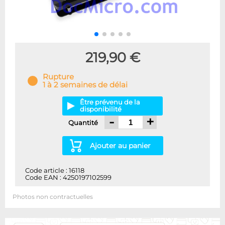
219,90 €
Rupture
1 à 2 semaines de délai
Être prévenu de la
disponibilité
-
+
Quantité
Ajouter au panier
Code article : 16118
Code EAN : 4250197102599
Photos non contractuelles