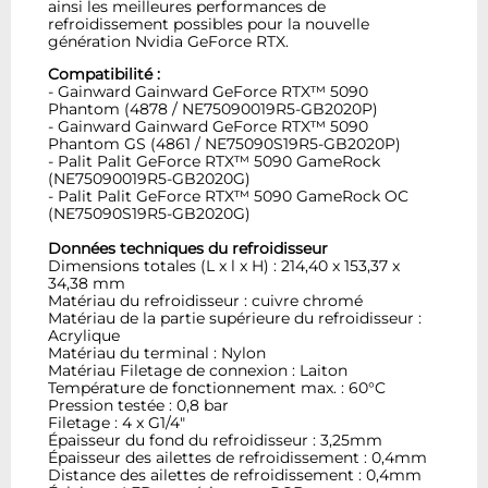
ainsi les meilleures performances de
refroidissement possibles pour la nouvelle
génération Nvidia GeForce RTX.
Compatibilité :
- Gainward Gainward GeForce RTX™ 5090
Phantom (4878 / NE75090019R5-GB2020P)
- Gainward Gainward GeForce RTX™ 5090
Phantom GS (4861 / NE75090S19R5-GB2020P)
- Palit Palit GeForce RTX™ 5090 GameRock
(NE75090019R5-GB2020G)
- Palit Palit GeForce RTX™ 5090 GameRock OC
(NE75090S19R5-GB2020G)
Données techniques du refroidisseur
Dimensions totales (L x l x H) : 214,40 x 153,37 x
34,38 mm
Matériau du refroidisseur : cuivre chromé
Matériau de la partie supérieure du refroidisseur :
Acrylique
Matériau du terminal : Nylon
Matériau Filetage de connexion : Laiton
Température de fonctionnement max. : 60°C
Pression testée : 0,8 bar
Filetage : 4 x G1/4"
Épaisseur du fond du refroidisseur : 3,25mm
Épaisseur des ailettes de refroidissement : 0,4mm
Distance des ailettes de refroidissement : 0,4mm