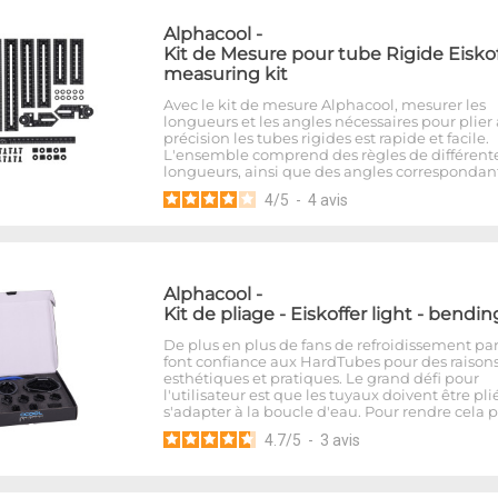
Alphacool
-
Kit de Mesure pour tube Rigide Eiskof
measuring kit
Avec le kit de mesure Alphacool, mesurer les
longueurs et les angles nécessaires pour plier
précision les tubes rigides est rapide et facile.
L'ensemble comprend des règles de différent
longueurs, ainsi que des angles correspondant
4
/
5
-
4
avis
Alphacool
-
Kit de pliage - Eiskoffer light - bendin
De plus en plus de fans de refroidissement pa
font confiance aux HardTubes pour des raison
esthétiques et pratiques. Le grand défi pour
l'utilisateur est que les tuyaux doivent être pli
s'adapter à la boucle d'eau. Pour rendre cela 
4.7
/
5
-
3
avis