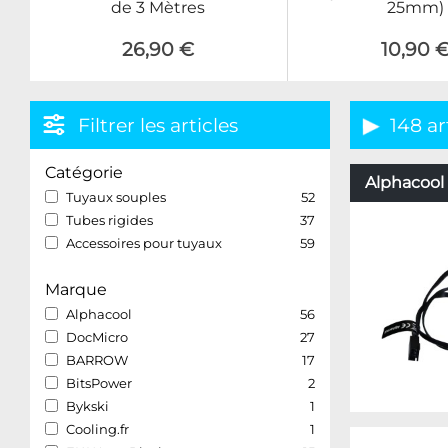
de 3 Mètres
25mm)
26,90 €
10,90 
Filtrer les articles
148 ar
Catégorie
Alphacool 
Tuyaux souples
52
Tubes rigides
37
Accessoires pour tuyaux
59
Marque
Alphacool
56
DocMicro
27
BARROW
17
BitsPower
2
Bykski
1
Cooling.fr
1