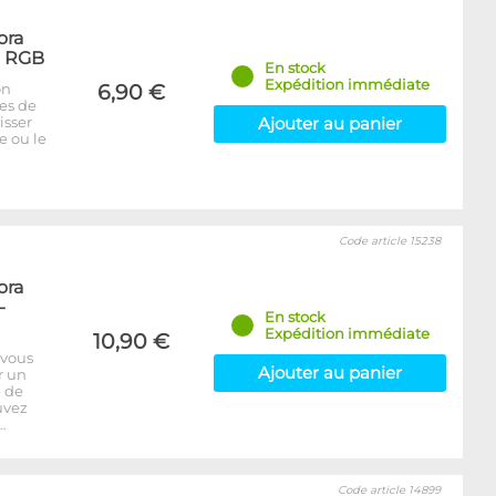
ora
- RGB
En stock
Expédition immédiate
on
6,90 €
bes de
isser
Ajouter au panier
e ou le
Code article 15238
ora
-
En stock
Expédition immédiate
10,90 €
 vous
Ajouter au panier
r un
e de
uvez
…
Code article 14899