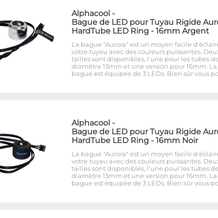
Alphacool
-
Bague de LED pour Tuyau Rigide Aur
HardTube LED Ring - 16mm Argent
La bague "Aurora" est un moyen facile d'éclair
votre tuyau avec des couleurs puissantes. Deu
tailles sont disponibles, l'une pour les tubes d
diamètre 13mm et une version pour 16mm. La
bague est équipée de 3 LEDs. Bien sûr vous p
Alphacool
-
Bague de LED pour Tuyau Rigide Aur
HardTube LED Ring - 16mm Noir
La bague "Aurora" est un moyen facile d'éclair
votre tuyau avec des couleurs puissantes. Deu
tailles sont disponibles, l'une pour les tubes d
diamètre 13mm et une version pour 16mm. La
bague est équipée de 3 LEDs. Bien sûr vous p