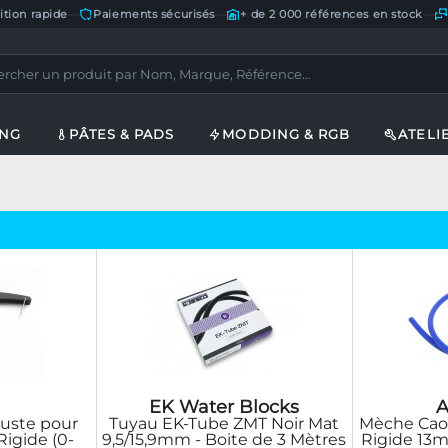
ition rapide
—
Paiements sécurisés
—
+ de 2 000 références en stock
—
ING
PÂTES & PADS
MODDING & RGB
ATELI
EK Water Blocks
A
uste pour
Tuyau EK-Tube ZMT Noir Mat
Mèche Cao
Rigide (0-
9,5/15,9mm - Boite de 3 Mètres
Rigide 13m