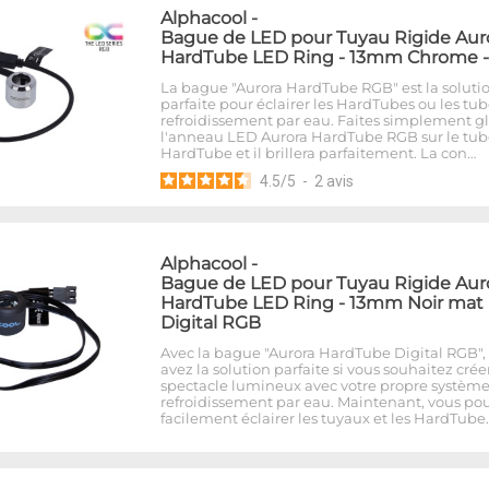
Alphacool
-
Bague de LED pour Tuyau Rigide Aur
HardTube LED Ring - 13mm Chrome 
La bague "Aurora HardTube RGB" est la soluti
parfaite pour éclairer les HardTubes ou les tu
refroidissement par eau. Faites simplement gl
l'anneau LED Aurora HardTube RGB sur le tub
HardTube et il brillera parfaitement. La con…
4.5
/
5
-
2
avis
Alphacool
-
Bague de LED pour Tuyau Rigide Aur
HardTube LED Ring - 13mm Noir mat 
Digital RGB
Avec la bague "Aurora HardTube Digital RGB",
avez la solution parfaite si vous souhaitez crée
spectacle lumineux avec votre propre systèm
refroidissement par eau. Maintenant, vous po
facilement éclairer les tuyaux et les HardTube