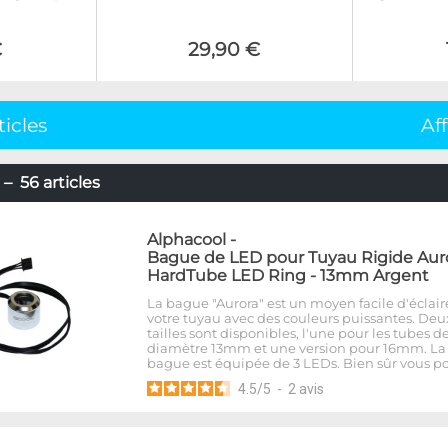
€
29,90 €
ticles
Af
– 56 articles
Alphacool
-
Bague de LED pour Tuyau Rigide Aur
HardTube LED Ring - 13mm Argent
La bague "Aurora" est un moyen facile d'éclair
votre tuyau avec des couleurs puissantes. Deu
tailles sont disponibles, l'une pour les tubes d
diamètre 13mm et une version pour 16mm. La
bague est équipée de 3 LEDs. Bien sûr vous p
4.5
/
5
-
2
avis