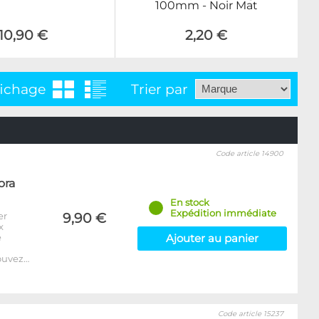
100mm - Noir Mat
10,90 €
2,20 €
fichage
Trier par
Code article 14900
ora
En stock
Expédition immédiate
er
9,90 €
x
e
Ajouter au panier
ouvez…
Code article 15237