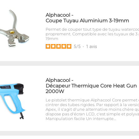
Alphacool
-
Coupe Tuyau Aluminium 3-19mm
Permet de couper tout type de tuyau waterco
proprement. Compatible avec les tuyaux de 3 
19mm
5
/
5
-
1
avis
Alphacool
-
Décapeur Thermique Core Heat Gun
2000W
Le pistolet thermique Alphacool Core permet
cintrer des tubes rigides. Par rapport à la versi
Apex, il s'agit d'une alternative moins chère q
dispose pas d'écran LCD, c'est simple et polyva
Manipulation facile Un interrupte…