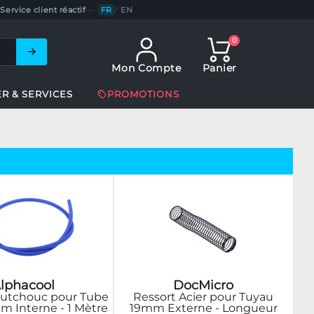
Service client réactif
—
FR
/
EN
0
Mon Compte
Panier
ER & SERVICES
PROMOTIONS
lphacool
DocMicro
utchouc pour Tube
Ressort Acier pour Tuyau
m Interne - 1 Mètre
19mm Externe - Longueur