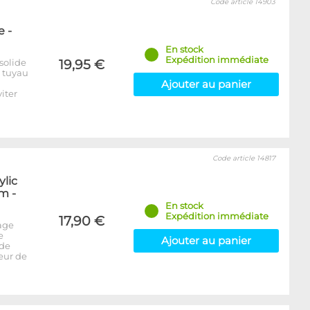
Code article 14903
 -
En stock
Expédition immédiate
solide
19,95 €
e tuyau
Ajouter au panier
iter
Code article 14817
ylic
m -
En stock
Expédition immédiate
17,90 €
age
e
Ajouter au panier
 de
seur de