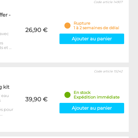
Code article 14907
fer -
Rupture
1 à 2 semaines de délai
26,90 €
 avec
Ajouter au panier
es
s et …
Code article 15242
g kit
En stock
r eau
Expédition immédiate
39,90 €
s
Ajouter au panier
és pour
p…