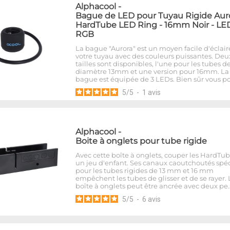
Alphacool
-
Bague de LED pour Tuyau Rigide Aur
HardTube LED Ring - 16mm Noir - LE
RGB
La bague "Aurora" est un moyen facile d'éclair
votre tuyau avec des couleurs puissantes. Deu
tailles sont disponibles, l'une pour les tubes d
diamètre 13mm et une version pour 16mm. La
bague est équipée de 3 LEDs. Bien sûr vous p
5
/
5
-
1
avis
Alphacool
-
Boite à onglets pour tube rigide
Avec cette boîte à onglets, couper les HardTub
un jeu d'enfant. Ses canaux caoutchoutés spé
pour les tubes rigides de 13 mm et 16 mm
empêchent les tubes de glisser et de se rayer. 
boîte à onglets peut être ancrée avec deux pe
5
/
5
-
6
avis