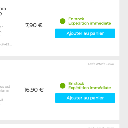
ora
D
En stock
Expédition immédiate
7,90 €
er
x
Ajouter au panier
e
ouvez…
Code article 14918
En stock
es est
Expédition immédiate
16,90 €
ciaux
Ajouter au panier
La
…