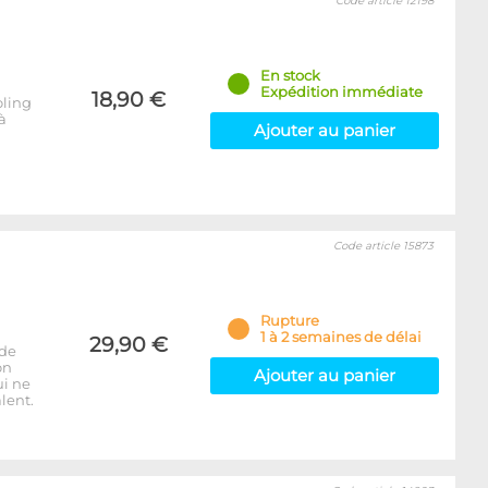
Code article 12198
En stock
Expédition immédiate
18,90 €
oling
à
Ajouter au panier
Code article 15873
Rupture
1 à 2 semaines de délai
29,90 €
 de
on
Ajouter au panier
ui ne
lent.