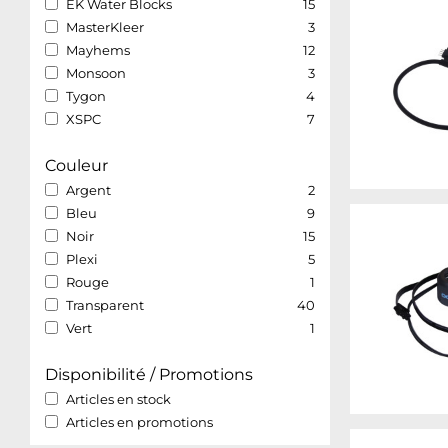
EK Water Blocks
15
MasterKleer
3
Mayhems
12
Monsoon
3
Tygon
4
XSPC
7
Couleur
Argent
2
Bleu
9
Noir
15
Plexi
5
Rouge
1
Transparent
40
Vert
1
Disponibilité / Promotions
Articles en stock
Articles en promotions