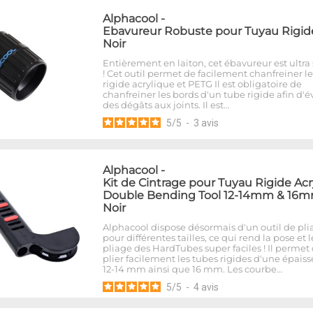
Alphacool
-
Ebavureur Robuste pour Tuyau Rigide
Noir
Entièrement en laiton, cet ébavureur est ultra 
! Cet outil permet de facilement chanfreiner l
rigide acrylique et PETG Il est obligatoire de
chanfreiner les bords d'un tube rigide afin d'év
des dégâts aux joints. Il est…
5
/
5
-
3
avis
Alphacool
-
Kit de Cintrage pour Tuyau Rigide Acr
Double Bending Tool 12-14mm & 16m
Noir
Alphacool dispose désormais d'un outil de pli
pour différentes tailles, ce qui rend la pose et l
pliage des HardTubes super faciles ! Il permet
plier facilement les tubes rigides d'une épais
12-14 mm ainsi que 16 mm. Les courbe…
5
/
5
-
4
avis