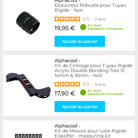
Alphacool
-
Ebavureur Robuste pour Tuyau
Rigide - Noir
5
/
5
-
3
avis
En stock
19,95 €
Expédition immédiate
Ajouter au panier
Alphacool
-
Kit de Cintrage pour Tuyau Rigide
Acrylic Double Bending Tool 12-
14mm & 16mm - Noir
5
/
5
-
4
avis
En stock
17,90 €
Expédition immédiate
Ajouter au panier
Alphacool
-
Kit de Mesure pour tube Rigide
Eiskoffer - measuring kit