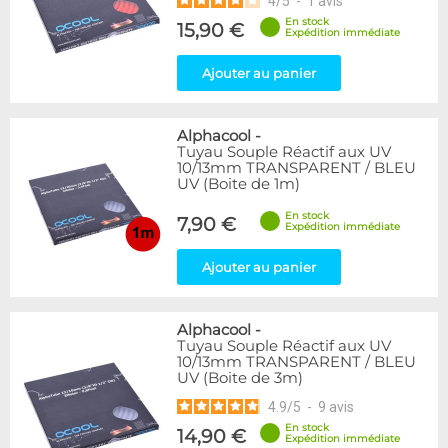
4
/
5
-
1
avis
En stock
15,90 €
Expédition immédiate
Ajouter au panier
Alphacool
-
Tuyau Souple Réactif aux UV
10/13mm TRANSPARENT / BLEU
UV (Boite de 1m)
En stock
7,90 €
Expédition immédiate
Ajouter au panier
Alphacool
-
Tuyau Souple Réactif aux UV
10/13mm TRANSPARENT / BLEU
UV (Boite de 3m)
4.9
/
5
-
9
avis
En stock
14,90 €
Expédition immédiate