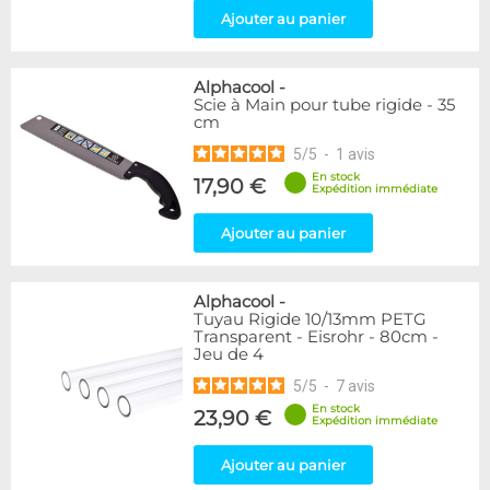
Ajouter au panier
Alphacool
-
Scie à Main pour tube rigide - 35
cm
5
/
5
-
1
avis
En stock
17,90 €
Expédition immédiate
Ajouter au panier
Alphacool
-
Tuyau Rigide 10/13mm PETG
Transparent - Eisrohr - 80cm -
Jeu de 4
5
/
5
-
7
avis
En stock
23,90 €
Expédition immédiate
Ajouter au panier