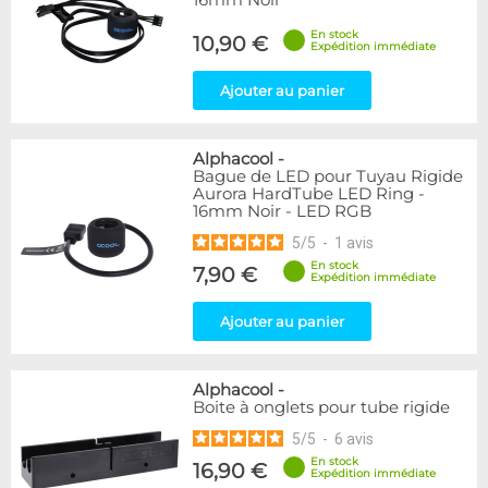
16mm Noir
En stock
10,90 €
Expédition immédiate
Ajouter au panier
Alphacool
-
Bague de LED pour Tuyau Rigide
Aurora HardTube LED Ring -
16mm Noir - LED RGB
5
/
5
-
1
avis
En stock
7,90 €
Expédition immédiate
Ajouter au panier
Alphacool
-
Boite à onglets pour tube rigide
5
/
5
-
6
avis
En stock
16,90 €
Expédition immédiate