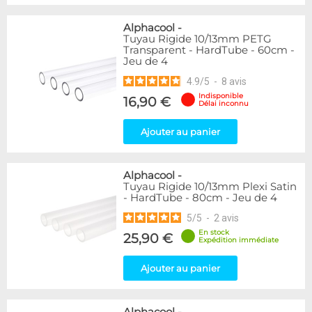
Alphacool
-
Tuyau Rigide 10/13mm PETG
Transparent - HardTube - 60cm -
Jeu de 4
4.9
/
5
-
8
avis
Indisponible
16,90 €
Délai inconnu
Ajouter au panier
Alphacool
-
Tuyau Rigide 10/13mm Plexi Satin
- HardTube - 80cm - Jeu de 4
5
/
5
-
2
avis
En stock
25,90 €
Expédition immédiate
Ajouter au panier