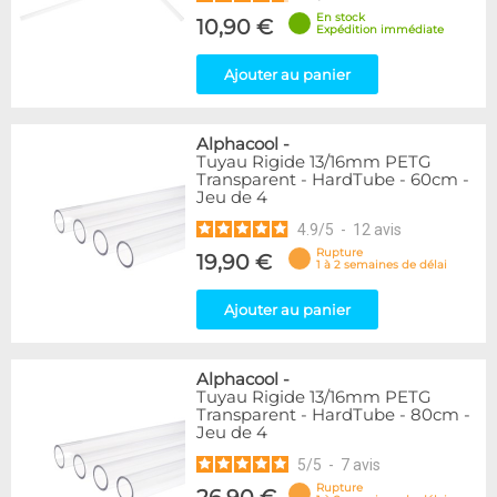
En stock
10,90 €
Expédition immédiate
Ajouter au panier
Alphacool
-
Tuyau Rigide 13/16mm PETG
Transparent - HardTube - 60cm -
Jeu de 4
4.9
/
5
-
12
avis
Rupture
19,90 €
1 à 2 semaines de délai
Ajouter au panier
Alphacool
-
Tuyau Rigide 13/16mm PETG
Transparent - HardTube - 80cm -
Jeu de 4
5
/
5
-
7
avis
Rupture