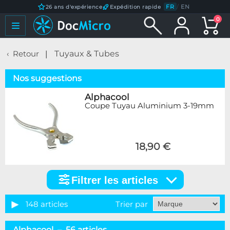
FR
/
EN
26 ans d'expérience
Expédition rapide
0
Retour
Tuyaux & Tubes
Nos suggestions
Alphacool
Coupe Tuyau Aluminium 3-19mm
18,90 €
Filtrer les articles
Filtrer
les
articles
148 articles
Trier par
Catégorie
Alphacool – 56 articles