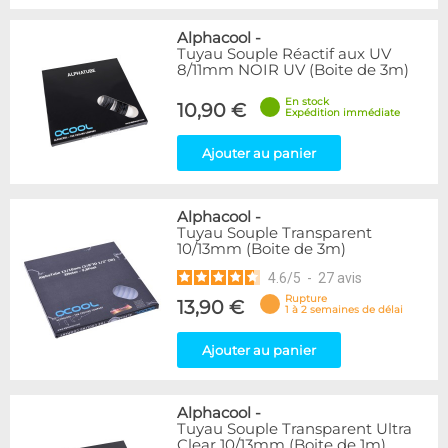
Alphacool
-
Tuyau Souple Réactif aux UV
8/11mm NOIR UV (Boite de 3m)
En stock
10,90 €
Expédition immédiate
Ajouter au panier
Alphacool
-
Tuyau Souple Transparent
10/13mm (Boite de 3m)
4.6
/
5
-
27
avis
Rupture
13,90 €
1 à 2 semaines de délai
Ajouter au panier
Alphacool
-
Tuyau Souple Transparent Ultra
Clear 10/13mm (Boite de 1m)