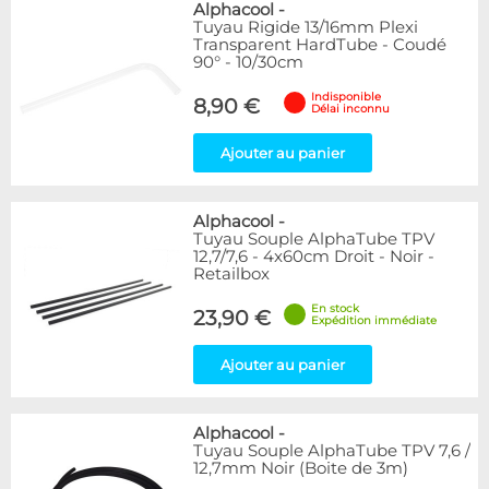
Alphacool
-
Tuyau Rigide 13/16mm Plexi
Transparent HardTube - Coudé
90° - 10/30cm
Indisponible
8,90 €
Délai inconnu
Ajouter au panier
Alphacool
-
Tuyau Souple AlphaTube TPV
12,7/7,6 - 4x60cm Droit - Noir -
Retailbox
En stock
23,90 €
Expédition immédiate
Ajouter au panier
Alphacool
-
Tuyau Souple AlphaTube TPV 7,6 /
12,7mm Noir (Boite de 3m)