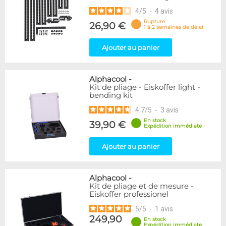
4
/
5
-
4
avis
Rupture
26,90 €
1 à 2 semaines de délai
Ajouter au panier
Alphacool
-
Kit de pliage - Eiskoffer light -
bending kit
4.7
/
5
-
3
avis
En stock
39,90 €
Expédition immédiate
Ajouter au panier
Alphacool
-
Kit de pliage et de mesure -
Eiskoffer professionel
5
/
5
-
1
avis
249,90
En stock
Expédition immédiate