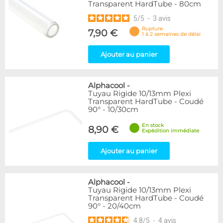
Transparent HardTube - 80cm
5
/
5
-
3
avis
Rupture
7,90 €
1 à 2 semaines de délai
Ajouter au panier
Alphacool
-
Tuyau Rigide 10/13mm Plexi
Transparent HardTube - Coudé
90° - 10/30cm
En stock
8,90 €
Expédition immédiate
Ajouter au panier
Alphacool
-
Tuyau Rigide 10/13mm Plexi
Transparent HardTube - Coudé
90° - 20/40cm
4.8
/
5
-
4
avis