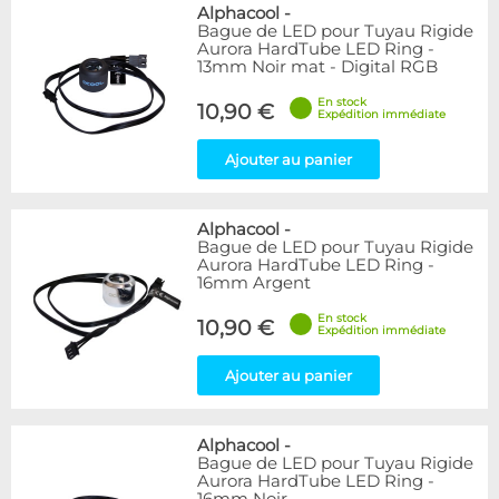
Bleu
9
Alphacool
-
Bague de LED pour Tuyau Rigide
Noir
15
Aurora HardTube LED Ring -
Plexi
5
13mm Noir mat - Digital RGB
Rouge
1
En stock
Transparent
40
10,90 €
Expédition immédiate
Vert
1
Ajouter au panier
Disponibilité / Promotions
Articles en stock
Alphacool
-
Articles en promotions
Bague de LED pour Tuyau Rigide
Aurora HardTube LED Ring -
Appliquer
16mm Argent
En stock
10,90 €
Expédition immédiate
Ajouter au panier
Alphacool
-
Bague de LED pour Tuyau Rigide
Aurora HardTube LED Ring -