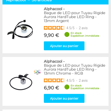
Tuyaux souples
52
Tubes rigides
37
Alphacool
-
Bague de LED pour Tuyau Rigide
Accessoires pour tuyaux
59
Aurora HardTube LED Ring -
13mm Argent
Marque
4.5
/
5
-
2
avis
Alphacool
56
En stock
9,90 €
DocMicro
27
Expédition immédiate
BARROW
17
Ajouter au panier
BitsPower
2
Bykski
1
Cooling.fr
1
Alphacool
-
EK Water Blocks
15
Bague de LED pour Tuyau Rigide
MasterKleer
3
Aurora HardTube LED Ring -
13mm Chrome - RGB
Mayhems
12
Monsoon
3
4.5
/
5
-
2
avis
Tygon
4
En stock
6,90 €
Expédition immédiate
XSPC
7
Ajouter au panier
Couleur
Argent
2