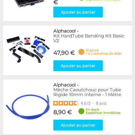
€
Ajouter au panier
Alphacool
-
Kit HardTube Bending Kit Basic
V2
Rupture
47,90 €
1 à 2 semaines de délai
Ajouter au panier
Alphacool
-
Mèche Caoutchouc pour Tube
Rigide 10mm Interne - 1 Mètre
4.6
/
5
-
8
avis
En stock
8,90 €
Expédition immédiate
Ajouter au panier