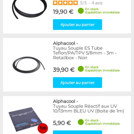
5
/
5
-
4
avis
En stock
19,90 €
Expédition immédiate
Ajouter au panier
Alphacool
-
Tuyau Souple ES Tube
Teflon/PA/TPV 5/8mm - 3m -
Retailbox - Noir
En stock
39,90 €
Expédition immédiate
Ajouter au panier
Alphacool
-
Tuyau Souple Réactif aux UV
10/13mm BLEU UV (Boite de 1m)
En stock
5,90 €
Expédition immédiate