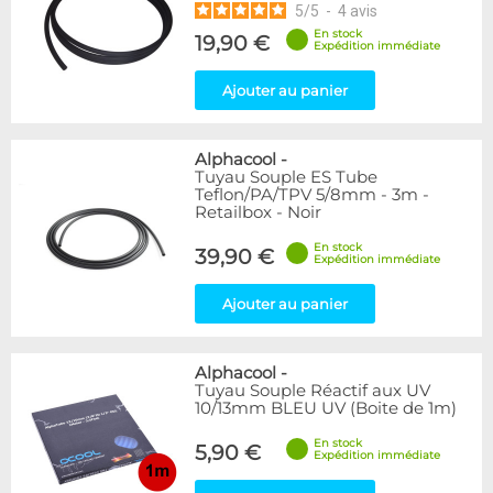
5
/
5
-
4
avis
En stock
19,90 €
Expédition immédiate
Ajouter au panier
Alphacool
-
Tuyau Souple ES Tube
Teflon/PA/TPV 5/8mm - 3m -
Retailbox - Noir
En stock
39,90 €
Expédition immédiate
Ajouter au panier
Alphacool
-
Tuyau Souple Réactif aux UV
10/13mm BLEU UV (Boite de 1m)
En stock
5,90 €
Expédition immédiate