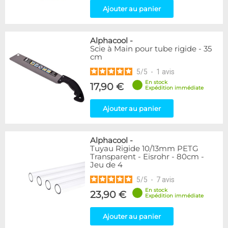
Ajouter au panier
Alphacool
-
Scie à Main pour tube rigide - 35
cm
5
/
5
-
1
avis
En stock
17,90 €
Expédition immédiate
Ajouter au panier
Alphacool
-
Tuyau Rigide 10/13mm PETG
Transparent - Eisrohr - 80cm -
Jeu de 4
5
/
5
-
7
avis
En stock
23,90 €
Expédition immédiate
Ajouter au panier