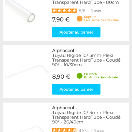
Transparent HardTube - 80cm
5
/
5
-
3
avis
Rupture
7,90 €
1 à 2 semaines de délai
Ajouter au panier
Alphacool
-
Tuyau Rigide 10/13mm Plexi
Transparent HardTube - Coudé
90° - 10/30cm
En stock
8,90 €
Expédition immédiate
Ajouter au panier
Alphacool
-
Tuyau Rigide 10/13mm Plexi
Transparent HardTube - Coudé
90° - 20/40cm
4.8
/
5
-
4
avis