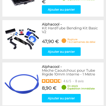
€
Ajouter au panier
Alphacool
-
Kit HardTube Bending Kit Basic
V2
Rupture
47,90 €
1 à 2 semaines de délai
Ajouter au panier
Alphacool
-
Mèche Caoutchouc pour Tube
Rigide 10mm Interne - 1 Mètre
4.6
/
5
-
8
avis
En stock
8,90 €
Expédition immédiate
Ajouter au panier