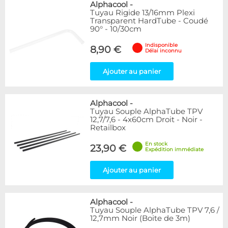
Alphacool
-
Tuyau Rigide 13/16mm Plexi
Transparent HardTube - Coudé
90° - 10/30cm
Indisponible
8,90 €
Délai inconnu
Ajouter au panier
Alphacool
-
Tuyau Souple AlphaTube TPV
12,7/7,6 - 4x60cm Droit - Noir -
Retailbox
En stock
23,90 €
Expédition immédiate
Ajouter au panier
Alphacool
-
Tuyau Souple AlphaTube TPV 7,6 /
12,7mm Noir (Boite de 3m)