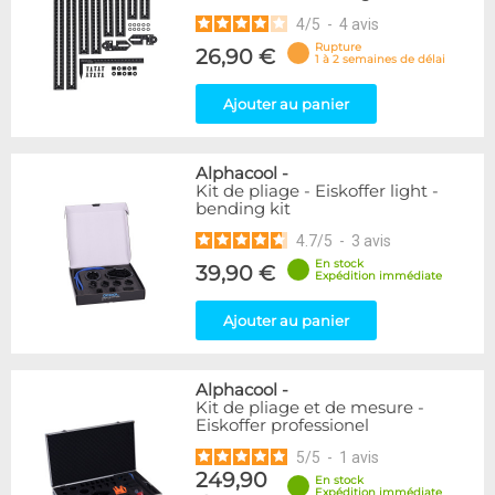
4
/
5
-
4
avis
Rupture
26,90 €
1 à 2 semaines de délai
Ajouter au panier
Alphacool
-
Kit de pliage - Eiskoffer light -
bending kit
4.7
/
5
-
3
avis
En stock
39,90 €
Expédition immédiate
Ajouter au panier
Alphacool
-
Kit de pliage et de mesure -
Eiskoffer professionel
5
/
5
-
1
avis
249,90
En stock
Expédition immédiate