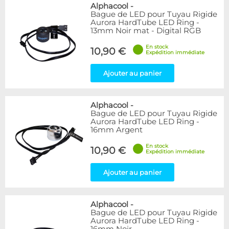
Bleu
9
Alphacool
-
Bague de LED pour Tuyau Rigide
Noir
15
Aurora HardTube LED Ring -
Plexi
5
13mm Noir mat - Digital RGB
Rouge
1
En stock
Transparent
40
10,90 €
Expédition immédiate
Vert
1
Ajouter au panier
Disponibilité / Promotions
Articles en stock
Alphacool
-
Articles en promotions
Bague de LED pour Tuyau Rigide
Aurora HardTube LED Ring -
Appliquer
16mm Argent
En stock
10,90 €
Expédition immédiate
Ajouter au panier
Alphacool
-
Bague de LED pour Tuyau Rigide
Aurora HardTube LED Ring -