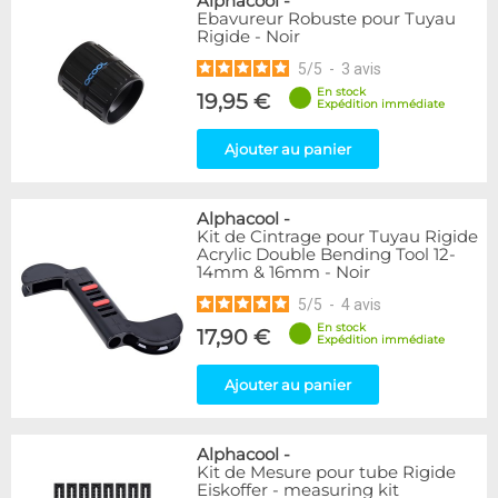
Alphacool
-
Ebavureur Robuste pour Tuyau
Rigide - Noir
5
/
5
-
3
avis
En stock
19,95 €
Expédition immédiate
Ajouter au panier
Alphacool
-
Kit de Cintrage pour Tuyau Rigide
Acrylic Double Bending Tool 12-
14mm & 16mm - Noir
5
/
5
-
4
avis
En stock
17,90 €
Expédition immédiate
Ajouter au panier
Alphacool
-
Kit de Mesure pour tube Rigide
Eiskoffer - measuring kit