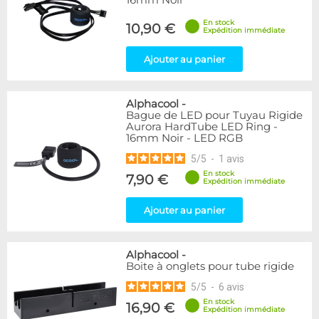
16mm Noir
En stock
10,90 €
Expédition immédiate
Ajouter au panier
Alphacool
-
Bague de LED pour Tuyau Rigide
Aurora HardTube LED Ring -
16mm Noir - LED RGB
5
/
5
-
1
avis
En stock
7,90 €
Expédition immédiate
Ajouter au panier
Alphacool
-
Boite à onglets pour tube rigide
5
/
5
-
6
avis
En stock
16,90 €
Expédition immédiate