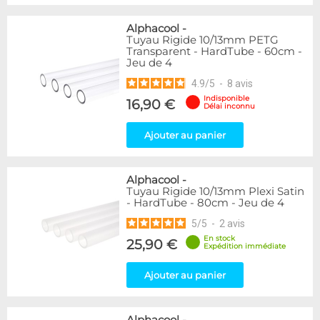
Alphacool
-
Tuyau Rigide 10/13mm PETG
Transparent - HardTube - 60cm -
Jeu de 4
4.9
/
5
-
8
avis
Indisponible
16,90 €
Délai inconnu
Ajouter au panier
Alphacool
-
Tuyau Rigide 10/13mm Plexi Satin
- HardTube - 80cm - Jeu de 4
5
/
5
-
2
avis
En stock
25,90 €
Expédition immédiate
Ajouter au panier