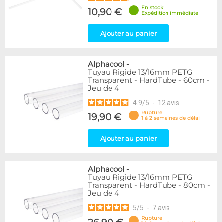
En stock
10,90 €
Expédition immédiate
Ajouter au panier
Alphacool
-
Tuyau Rigide 13/16mm PETG
Transparent - HardTube - 60cm -
Jeu de 4
4.9
/
5
-
12
avis
Rupture
19,90 €
1 à 2 semaines de délai
Ajouter au panier
Alphacool
-
Tuyau Rigide 13/16mm PETG
Transparent - HardTube - 80cm -
Jeu de 4
5
/
5
-
7
avis
Rupture