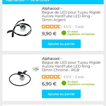
Tuyaux souples
52
Tubes rigides
37
Alphacool
-
Bague de LED pour Tuyau Rigide
Accessoires pour tuyaux
59
Aurora HardTube LED Ring -
13mm Argent
Marque
4.5
/
5
-
2
avis
Alphacool
56
En stock
9,90 €
DocMicro
27
Expédition immédiate
BARROW
17
Ajouter au panier
BitsPower
2
Bykski
1
Cooling.fr
1
Alphacool
-
EK Water Blocks
15
Bague de LED pour Tuyau Rigide
MasterKleer
3
Aurora HardTube LED Ring -
13mm Chrome - RGB
Mayhems
12
Monsoon
3
4.5
/
5
-
2
avis
Tygon
4
En stock
6,90 €
Expédition immédiate
XSPC
7
Ajouter au panier
Couleur
Argent
2