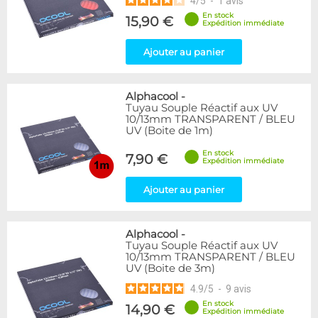
4
/
5
-
1
avis
En stock
15,90 €
Expédition immédiate
Ajouter au panier
Alphacool
-
Tuyau Souple Réactif aux UV
10/13mm TRANSPARENT / BLEU
UV (Boite de 1m)
En stock
7,90 €
Expédition immédiate
Ajouter au panier
Alphacool
-
Tuyau Souple Réactif aux UV
10/13mm TRANSPARENT / BLEU
UV (Boite de 3m)
4.9
/
5
-
9
avis
En stock
14,90 €
Expédition immédiate