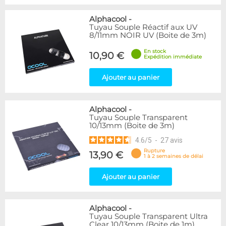
Alphacool
-
Tuyau Souple Réactif aux UV
8/11mm NOIR UV (Boite de 3m)
En stock
10,90 €
Expédition immédiate
Ajouter au panier
Alphacool
-
Tuyau Souple Transparent
10/13mm (Boite de 3m)
4.6
/
5
-
27
avis
Rupture
13,90 €
1 à 2 semaines de délai
Ajouter au panier
Alphacool
-
Tuyau Souple Transparent Ultra
Clear 10/13mm (Boite de 1m)