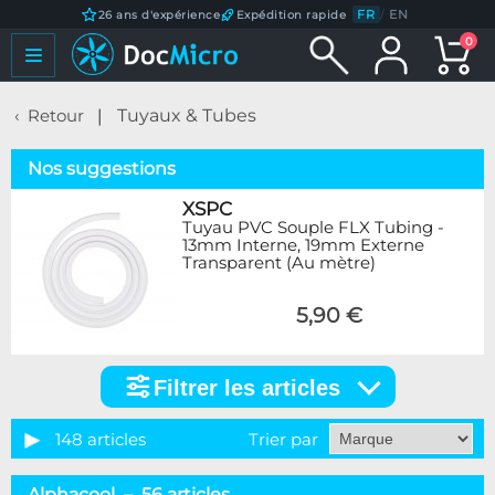
FR
/
EN
26 ans d'expérience
Expédition rapide
0
Retour
Tuyaux & Tubes
Nos suggestions
XSPC
Tuyau PVC Souple FLX Tubing -
13mm Interne, 19mm Externe
Transparent (Au mètre)
5,90 €
Filtrer les articles
Filtrer
les
articles
148 articles
Trier par
Catégorie
Alphacool – 56 articles