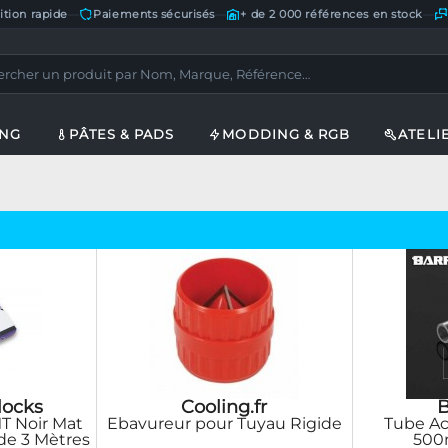
ition rapide
—
Paiements sécurisés
—
+ de 2 000 références en stock
—
ING
PÂTES & PADS
MODDING & RGB
ATELI
locks
Cooling.fr
T Noir Mat
Ebavureur pour Tuyau Rigide
Tube Ac
 de 3 Mètres
500