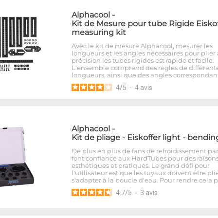
Alphacool
-
Kit de Mesure pour tube Rigide Eiskof
measuring kit
Avec le kit de mesure Alphacool, mesurer les
longueurs et les angles nécessaires pour plier
précision les tubes rigides est rapide et facile.
L'ensemble comprend des règles de différent
longueurs, ainsi que des angles correspondant
4
/
5
-
4
avis
Alphacool
-
Kit de pliage - Eiskoffer light - bendin
De plus en plus de fans de refroidissement pa
font confiance aux HardTubes pour des raison
esthétiques et pratiques. Le grand défi pour
l'utilisateur est que les tuyaux doivent être pli
s'adapter à la boucle d'eau. Pour rendre cela 
4.7
/
5
-
3
avis