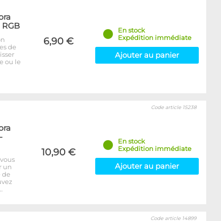
ora
- RGB
En stock
Expédition immédiate
on
6,90 €
bes de
isser
Ajouter au panier
e ou le
Code article 15238
ora
-
En stock
Expédition immédiate
10,90 €
 vous
Ajouter au panier
r un
e de
uvez
…
Code article 14899