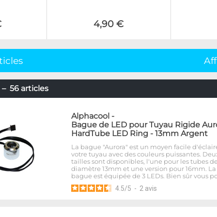
€
4,90 €
ticles
Af
– 56 articles
Alphacool
-
Bague de LED pour Tuyau Rigide Aur
HardTube LED Ring - 13mm Argent
La bague "Aurora" est un moyen facile d'éclair
votre tuyau avec des couleurs puissantes. Deu
tailles sont disponibles, l'une pour les tubes d
diamètre 13mm et une version pour 16mm. La
bague est équipée de 3 LEDs. Bien sûr vous p
4.5
/
5
-
2
avis