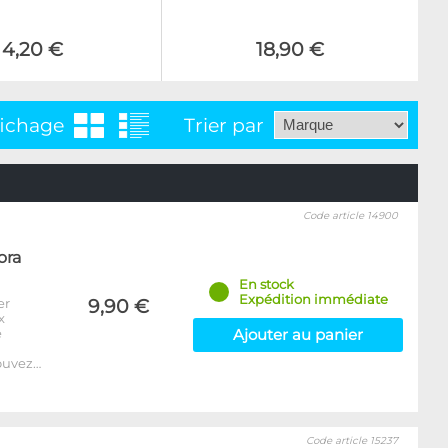
4,20 €
18,90 €
fichage
Trier par
Code article 14900
ora
En stock
Expédition immédiate
er
9,90 €
x
e
Ajouter au panier
ouvez…
Code article 15237