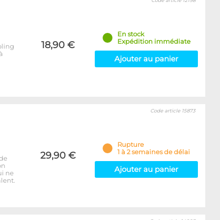
Code article 12198
En stock
Expédition immédiate
18,90 €
oling
à
Ajouter au panier
Code article 15873
Rupture
1 à 2 semaines de délai
29,90 €
 de
on
Ajouter au panier
ui ne
lent.