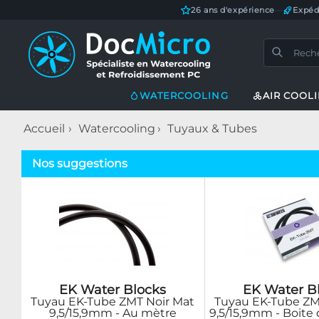
26 ans d'expérience
—
Expéd
WATERCOOLING
AIR COOL
Accueil
Watercooling
Tuyaux & Tubes
Nos suggestions
EK Water Blocks
EK Water B
Tuyau EK-Tube ZMT Noir Mat
Tuyau EK-Tube ZM
9,5/15,9mm - Au mètre
9,5/15,9mm - Boite