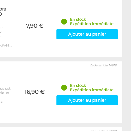
ora
D
En stock
Expédition immédiate
7,90 €
er
x
Ajouter au panier
e
ouvez…
Code article 14918
En stock
es est
Expédition immédiate
16,90 €
ciaux
Ajouter au panier
La
…