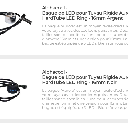
Alphacool
-
Bague de LED pour Tuyau Rigide Aur
HardTube LED Ring - 16mm Argent
La bague "Aurora" est un moyen facile d'éclair
votre tuyau avec des couleurs puissantes. Deu
tailles sont disponibles, l'une pour les tubes d
diamètre 13mm et une version pour 16mm. La
bague est équipée de 3 LEDs. Bien sûr vous p
Alphacool
-
Bague de LED pour Tuyau Rigide Aur
HardTube LED Ring - 16mm Noir
La bague "Aurora" est un moyen facile d'éclair
votre tuyau avec des couleurs puissantes. Deu
tailles sont disponibles, l'une pour les tubes d
diamètre 13mm et une version pour 16mm. La
bague est équipée de 3 LEDs. Bien sûr vous p