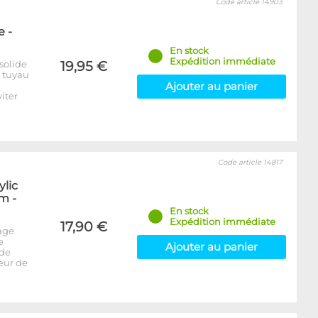
Code article 14903
 -
En stock
Expédition immédiate
solide
19,95 €
e tuyau
Ajouter au panier
iter
Code article 14817
ylic
m -
En stock
Expédition immédiate
17,90 €
age
e
Ajouter au panier
 de
seur de