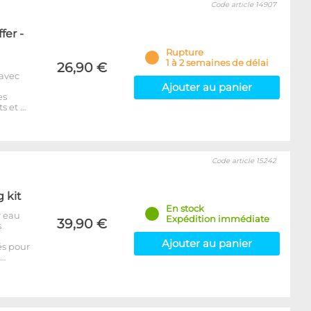
Code article 14907
fer -
Rupture
1 à 2 semaines de délai
26,90 €
 avec
Ajouter au panier
es
s et …
Code article 15242
g kit
En stock
r eau
Expédition immédiate
39,90 €
s
Ajouter au panier
és pour
p…