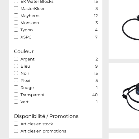
EK Water Blocks
15
MasterKleer
3
Mayhems
12
Monsoon
3
Tygon
4
XSPC
7
Couleur
Argent
2
Bleu
9
Noir
15
Plexi
5
Rouge
1
Transparent
40
Vert
1
Disponibilité / Promotions
Articles en stock
Articles en promotions