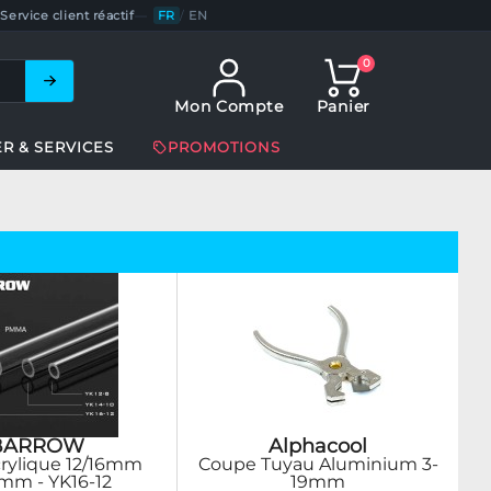
Service client réactif
—
FR
/
EN
0
Mon Compte
Panier
ER & SERVICES
PROMOTIONS
BARROW
Alphacool
rylique 12/16mm
Coupe Tuyau Aluminium 3-
mm - YK16-12
19mm