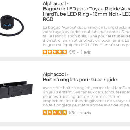
Alphacool
-
Bague de LED pour Tuyau Rigide Aur
HardTube LED Ring - 16mm Noir - LE
RGB
La bague "Aurora" est un moyen facile d'éclair
votre tuyau avec des couleurs puissantes. Deu
tailles sont disponibles, l'une pour les tubes d
diamètre 13mm et une version pour 16mm. La
bague est équipée de 3 LEDs. Bien sûr vous p
5
/
5
-
1
avis
Alphacool
-
Boite à onglets pour tube rigide
Avec cette boîte à onglets, couper les HardTub
un jeu d'enfant. Ses canaux caoutchoutés spé
pour les tubes rigides de 13 mm et 16 mm
empêchent les tubes de glisser et de se rayer. 
boîte à onglets peut être ancrée avec deux pe
5
/
5
-
6
avis