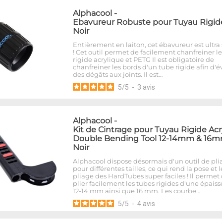
Alphacool
-
Ebavureur Robuste pour Tuyau Rigide
Noir
Entièrement en laiton, cet ébavureur est ultra 
! Cet outil permet de facilement chanfreiner l
rigide acrylique et PETG Il est obligatoire de
chanfreiner les bords d'un tube rigide afin d'év
des dégâts aux joints. Il est…
5
/
5
-
3
avis
Alphacool
-
Kit de Cintrage pour Tuyau Rigide Acr
Double Bending Tool 12-14mm & 16m
Noir
Alphacool dispose désormais d'un outil de pli
pour différentes tailles, ce qui rend la pose et l
pliage des HardTubes super faciles ! Il permet
plier facilement les tubes rigides d'une épais
12-14 mm ainsi que 16 mm. Les courbe…
5
/
5
-
4
avis