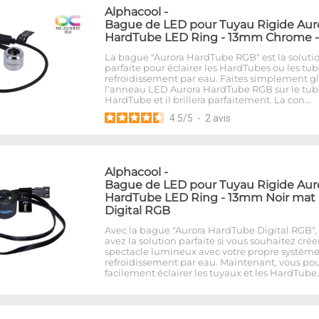
Alphacool
-
Bague de LED pour Tuyau Rigide Aur
HardTube LED Ring - 13mm Chrome 
La bague "Aurora HardTube RGB" est la soluti
parfaite pour éclairer les HardTubes ou les tu
refroidissement par eau. Faites simplement gl
l'anneau LED Aurora HardTube RGB sur le tub
HardTube et il brillera parfaitement. La con…
4.5
/
5
-
2
avis
Alphacool
-
Bague de LED pour Tuyau Rigide Aur
HardTube LED Ring - 13mm Noir mat 
Digital RGB
Avec la bague "Aurora HardTube Digital RGB",
avez la solution parfaite si vous souhaitez crée
spectacle lumineux avec votre propre systèm
refroidissement par eau. Maintenant, vous po
facilement éclairer les tuyaux et les HardTube