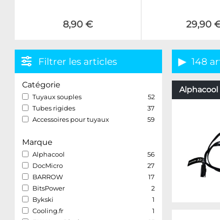
8,90 €
29,90 
Filtrer les articles
148 ar
Catégorie
Alphacool 
Tuyaux souples
52
Tubes rigides
37
Accessoires pour tuyaux
59
Marque
Alphacool
56
DocMicro
27
BARROW
17
BitsPower
2
Bykski
1
Cooling.fr
1