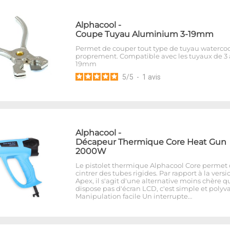
Alphacool
-
Coupe Tuyau Aluminium 3-19mm
Permet de couper tout type de tuyau waterco
proprement. Compatible avec les tuyaux de 3 
19mm
5
/
5
-
1
avis
Alphacool
-
Décapeur Thermique Core Heat Gun
2000W
Le pistolet thermique Alphacool Core permet
cintrer des tubes rigides. Par rapport à la versi
Apex, il s'agit d'une alternative moins chère q
dispose pas d'écran LCD, c'est simple et polyva
Manipulation facile Un interrupte…