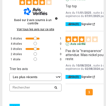
Top top
Avis du
11/01/2025
, suite à u
expérience du
07/01/2025
par
Basé sur
2
avis soumis à un
contrôle
Utile
(0)
Signaler
Voir tous les avis sur ce site
5
étoiles
1
4
étoiles
0
Avis vérifié
3
étoiles
1
Pas de la "transparence" 
2
étoiles
0
attendue. Mais nickel pour l
reste.
1
étoile
0
Avis du
10/08/2024
, suite à u
Trier les avis
expérience du
02/08/2024
par
Utile
(0)
Signaler
1