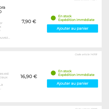
ora
D
En stock
Expédition immédiate
7,90 €
er
x
Ajouter au panier
e
ouvez…
Code article 14918
En stock
es est
Expédition immédiate
16,90 €
ciaux
Ajouter au panier
La
…