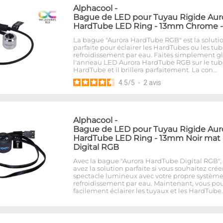
Alphacool
-
Bague de LED pour Tuyau Rigide Aur
HardTube LED Ring - 13mm Chrome 
La bague "Aurora HardTube RGB" est la soluti
parfaite pour éclairer les HardTubes ou les tu
refroidissement par eau. Faites simplement gl
l'anneau LED Aurora HardTube RGB sur le tub
HardTube et il brillera parfaitement. La con…
4.5
/
5
-
2
avis
Alphacool
-
Bague de LED pour Tuyau Rigide Aur
HardTube LED Ring - 13mm Noir mat 
Digital RGB
Avec la bague "Aurora HardTube Digital RGB",
avez la solution parfaite si vous souhaitez crée
spectacle lumineux avec votre propre systèm
refroidissement par eau. Maintenant, vous po
facilement éclairer les tuyaux et les HardTube