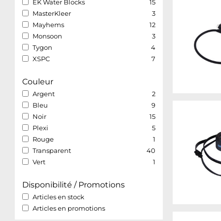
EK Water Blocks
15
MasterKleer
3
Mayhems
12
Monsoon
3
Tygon
4
XSPC
7
Couleur
Argent
2
Bleu
9
Noir
15
Plexi
5
Rouge
1
Transparent
40
Vert
1
Disponibilité / Promotions
Articles en stock
Articles en promotions