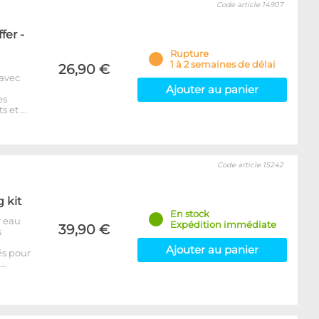
Code article 14907
fer -
Rupture
1 à 2 semaines de délai
26,90 €
 avec
Ajouter au panier
es
s et …
Code article 15242
g kit
En stock
r eau
Expédition immédiate
39,90 €
s
Ajouter au panier
és pour
p…