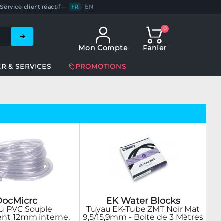
Service client réactif
—
FR
/
EN
0
Mon Compte
Panier
ER & SERVICES
PROMOTIONS
DocMicro
EK Water Blocks
u PVC Souple
Tuyau EK-Tube ZMT Noir Mat
ent 12mm interne,
9,5/15,9mm - Boite de 3 Mètres