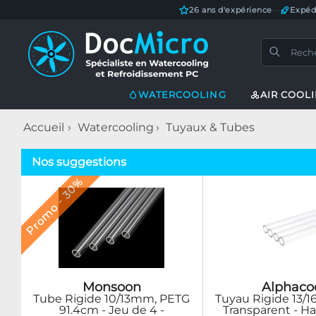
26 ans d'expérience
—
Expéd
WATERCOOLING
AIR COOL
Accueil
Watercooling
Tuyaux & Tubes
Nos suggestions
Promo - 30%
Monsoon
Alphaco
Tube Rigide 10/13mm, PETG
Tuyau Rigide 13/
91.4cm - Jeu de 4 -
Transparent - H