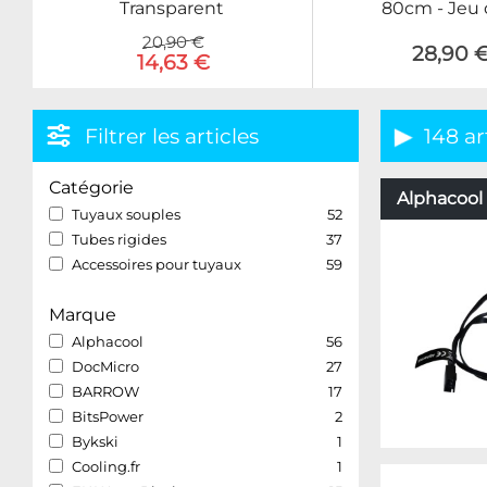
Transparent
80cm - Jeu 
20,90 €
28,90 
14,63 €
Filtrer les articles
148 ar
Catégorie
Alphacool 
Tuyaux souples
52
Tubes rigides
37
Accessoires pour tuyaux
59
Marque
Alphacool
56
DocMicro
27
BARROW
17
BitsPower
2
Bykski
1
Cooling.fr
1