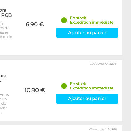
ora
- RGB
En stock
Expédition immédiate
on
6,90 €
bes de
isser
Ajouter au panier
e ou le
Code article 15238
ora
-
En stock
Expédition immédiate
10,90 €
 vous
Ajouter au panier
r un
e de
uvez
…
Code article 14899