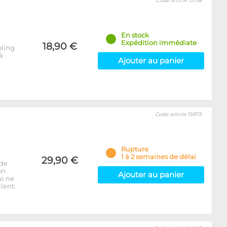
Code article 12198
En stock
Expédition immédiate
18,90 €
oling
à
Ajouter au panier
Code article 15873
Rupture
1 à 2 semaines de délai
29,90 €
 de
on
Ajouter au panier
ui ne
lent.