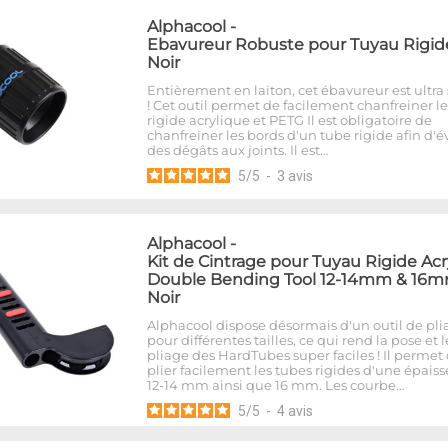
Alphacool
-
Ebavureur Robuste pour Tuyau Rigide
Noir
Entièrement en laiton, cet ébavureur est ultra 
! Cet outil permet de facilement chanfreiner l
rigide acrylique et PETG Il est obligatoire de
chanfreiner les bords d'un tube rigide afin d'év
des dégâts aux joints. Il est…
5
/
5
-
3
avis
Alphacool
-
Kit de Cintrage pour Tuyau Rigide Acr
Double Bending Tool 12-14mm & 16m
Noir
Alphacool dispose désormais d'un outil de pli
pour différentes tailles, ce qui rend la pose et l
pliage des HardTubes super faciles ! Il permet
plier facilement les tubes rigides d'une épais
12-14 mm ainsi que 16 mm. Les courbe…
5
/
5
-
4
avis