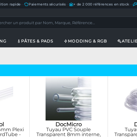
ition rapide
—
Paiements sécurisés
—
+ de 2 000 références en stock
—
ING
PÂTES & PADS
MODDING & RGB
ATELI
ol
DocMicro
16mm Plexi
Tuyau PVC Souple
Tuya
ardTube -
Transparent 8mm interne,
Transpar