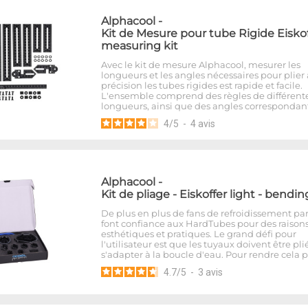
Alphacool
-
Kit de Mesure pour tube Rigide Eiskof
measuring kit
Avec le kit de mesure Alphacool, mesurer les
longueurs et les angles nécessaires pour plier
précision les tubes rigides est rapide et facile.
L'ensemble comprend des règles de différent
longueurs, ainsi que des angles correspondant
4
/
5
-
4
avis
Alphacool
-
Kit de pliage - Eiskoffer light - bendin
De plus en plus de fans de refroidissement pa
font confiance aux HardTubes pour des raison
esthétiques et pratiques. Le grand défi pour
l'utilisateur est que les tuyaux doivent être pli
s'adapter à la boucle d'eau. Pour rendre cela 
4.7
/
5
-
3
avis