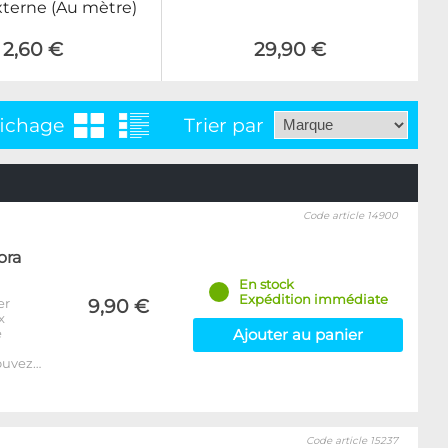
terne (Au mètre)
2,60 €
29,90 €
fichage
Trier par
Code article 14900
ora
En stock
Expédition immédiate
er
9,90 €
x
e
Ajouter au panier
ouvez…
Code article 15237