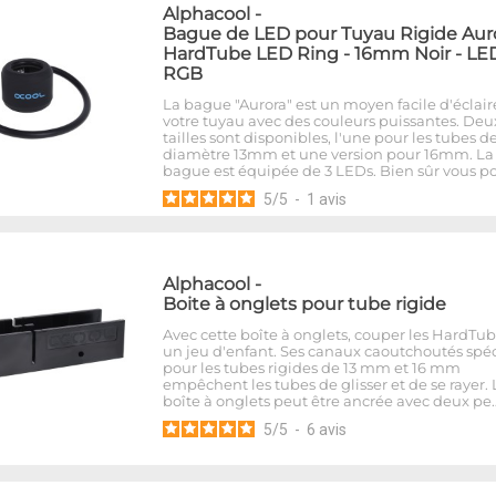
Alphacool
-
Bague de LED pour Tuyau Rigide Aur
HardTube LED Ring - 16mm Noir - LE
RGB
La bague "Aurora" est un moyen facile d'éclair
votre tuyau avec des couleurs puissantes. Deu
tailles sont disponibles, l'une pour les tubes d
diamètre 13mm et une version pour 16mm. La
bague est équipée de 3 LEDs. Bien sûr vous p
5
/
5
-
1
avis
Alphacool
-
Boite à onglets pour tube rigide
Avec cette boîte à onglets, couper les HardTub
un jeu d'enfant. Ses canaux caoutchoutés spé
pour les tubes rigides de 13 mm et 16 mm
empêchent les tubes de glisser et de se rayer. 
boîte à onglets peut être ancrée avec deux pe
5
/
5
-
6
avis