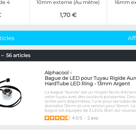
de 4
10mm externe (Au mètre)
16mm ex
€
1,70 €
ticles
Af
– 56 articles
Alphacool
-
Bague de LED pour Tuyau Rigide Aur
HardTube LED Ring - 13mm Argent
La bague "Aurora" est un moyen facile d'éclair
votre tuyau avec des couleurs puissantes. Deu
tailles sont disponibles, l'une pour les tubes d
diamètre 13mm et une version pour 16mm. La
bague est équipée de 3 LEDs. Bien sûr vous p
4.5
/
5
-
2
avis