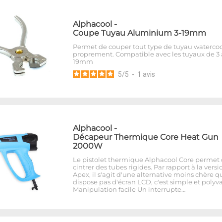
Alphacool
-
Coupe Tuyau Aluminium 3-19mm
Permet de couper tout type de tuyau waterco
proprement. Compatible avec les tuyaux de 3 
19mm
5
/
5
-
1
avis
Alphacool
-
Décapeur Thermique Core Heat Gun
2000W
Le pistolet thermique Alphacool Core permet
cintrer des tubes rigides. Par rapport à la versi
Apex, il s'agit d'une alternative moins chère q
dispose pas d'écran LCD, c'est simple et polyva
Manipulation facile Un interrupte…