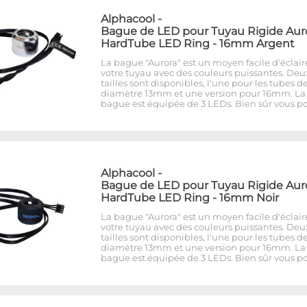
Alphacool
-
Bague de LED pour Tuyau Rigide Aur
HardTube LED Ring - 16mm Argent
La bague "Aurora" est un moyen facile d'éclair
votre tuyau avec des couleurs puissantes. Deu
tailles sont disponibles, l'une pour les tubes d
diamètre 13mm et une version pour 16mm. La
bague est équipée de 3 LEDs. Bien sûr vous p
Alphacool
-
Bague de LED pour Tuyau Rigide Aur
HardTube LED Ring - 16mm Noir
La bague "Aurora" est un moyen facile d'éclair
votre tuyau avec des couleurs puissantes. Deu
tailles sont disponibles, l'une pour les tubes d
diamètre 13mm et une version pour 16mm. La
bague est équipée de 3 LEDs. Bien sûr vous p