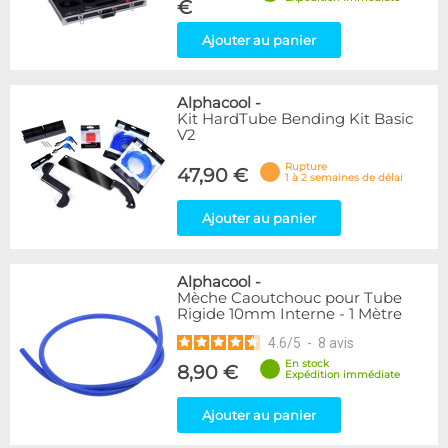
€
Ajouter au panier
Alphacool
-
Kit HardTube Bending Kit Basic
V2
Rupture
47,90 €
1 à 2 semaines de délai
Ajouter au panier
Alphacool
-
Mèche Caoutchouc pour Tube
Rigide 10mm Interne - 1 Mètre
4.6
/
5
-
8
avis
En stock
8,90 €
Expédition immédiate
Ajouter au panier