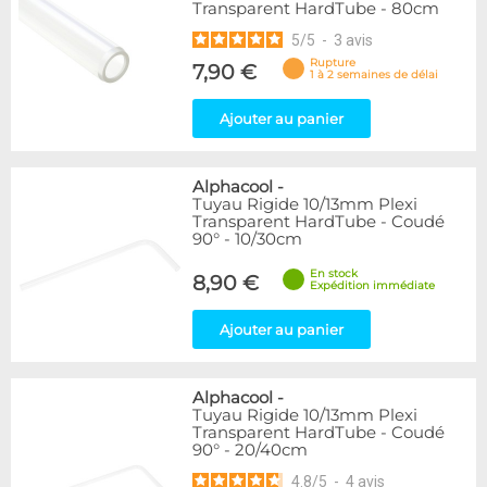
Transparent HardTube - 80cm
5
/
5
-
3
avis
Rupture
7,90 €
1 à 2 semaines de délai
Ajouter au panier
Alphacool
-
Tuyau Rigide 10/13mm Plexi
Transparent HardTube - Coudé
90° - 10/30cm
En stock
8,90 €
Expédition immédiate
Ajouter au panier
Alphacool
-
Tuyau Rigide 10/13mm Plexi
Transparent HardTube - Coudé
90° - 20/40cm
4.8
/
5
-
4
avis