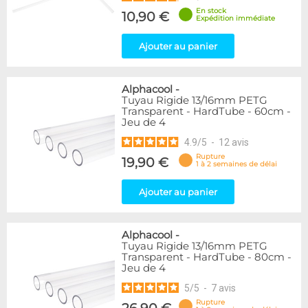
En stock
10,90 €
Expédition immédiate
Ajouter au panier
Alphacool
-
Tuyau Rigide 13/16mm PETG
Transparent - HardTube - 60cm -
Jeu de 4
4.9
/
5
-
12
avis
Rupture
19,90 €
1 à 2 semaines de délai
Ajouter au panier
Alphacool
-
Tuyau Rigide 13/16mm PETG
Transparent - HardTube - 80cm -
Jeu de 4
5
/
5
-
7
avis
Rupture