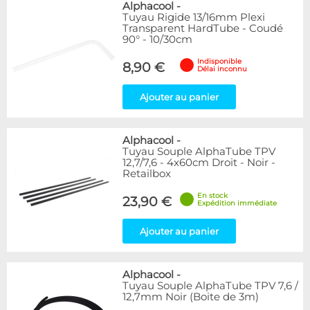
Alphacool
-
Tuyau Rigide 13/16mm Plexi
Transparent HardTube - Coudé
90° - 10/30cm
Indisponible
8,90 €
Délai inconnu
Ajouter au panier
Alphacool
-
Tuyau Souple AlphaTube TPV
12,7/7,6 - 4x60cm Droit - Noir -
Retailbox
En stock
23,90 €
Expédition immédiate
Ajouter au panier
Alphacool
-
Tuyau Souple AlphaTube TPV 7,6 /
12,7mm Noir (Boite de 3m)