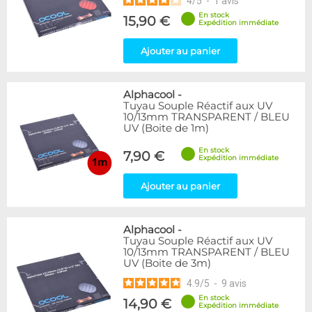
4
/
5
-
1
avis
En stock
15,90 €
Expédition immédiate
Ajouter au panier
Alphacool
-
Tuyau Souple Réactif aux UV
10/13mm TRANSPARENT / BLEU
UV (Boite de 1m)
En stock
7,90 €
Expédition immédiate
Ajouter au panier
Alphacool
-
Tuyau Souple Réactif aux UV
10/13mm TRANSPARENT / BLEU
UV (Boite de 3m)
4.9
/
5
-
9
avis
En stock
14,90 €
Expédition immédiate