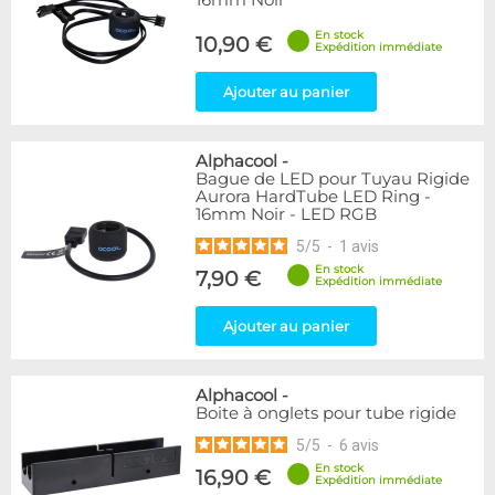
16mm Noir
En stock
10,90 €
Expédition immédiate
Ajouter au panier
Alphacool
-
Bague de LED pour Tuyau Rigide
Aurora HardTube LED Ring -
16mm Noir - LED RGB
5
/
5
-
1
avis
En stock
7,90 €
Expédition immédiate
Ajouter au panier
Alphacool
-
Boite à onglets pour tube rigide
5
/
5
-
6
avis
En stock
16,90 €
Expédition immédiate