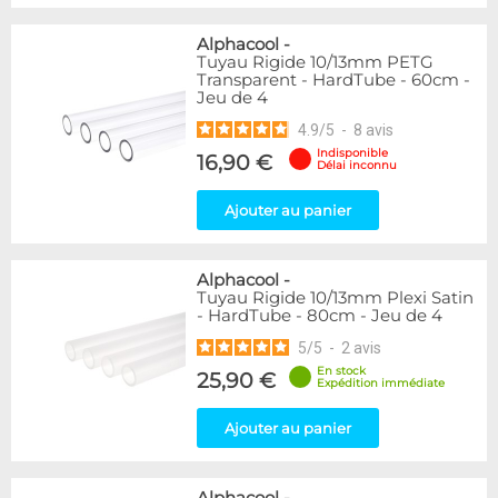
Alphacool
-
Tuyau Rigide 10/13mm PETG
Transparent - HardTube - 60cm -
Jeu de 4
4.9
/
5
-
8
avis
Indisponible
16,90 €
Délai inconnu
Ajouter au panier
Alphacool
-
Tuyau Rigide 10/13mm Plexi Satin
- HardTube - 80cm - Jeu de 4
5
/
5
-
2
avis
En stock
25,90 €
Expédition immédiate
Ajouter au panier