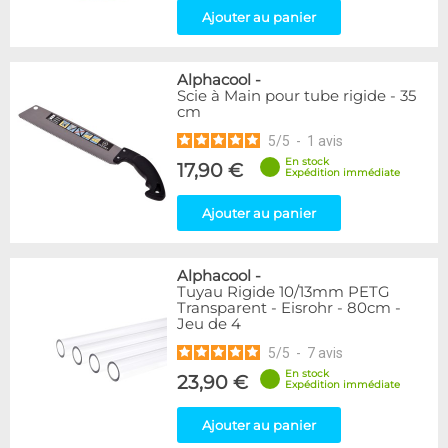
Ajouter au panier
Alphacool
-
Scie à Main pour tube rigide - 35
cm
5
/
5
-
1
avis
En stock
17,90 €
Expédition immédiate
Ajouter au panier
Alphacool
-
Tuyau Rigide 10/13mm PETG
Transparent - Eisrohr - 80cm -
Jeu de 4
5
/
5
-
7
avis
En stock
23,90 €
Expédition immédiate
Ajouter au panier