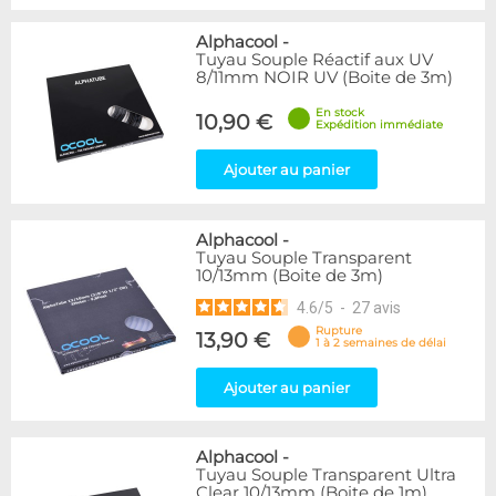
Alphacool
-
Tuyau Souple Réactif aux UV
8/11mm NOIR UV (Boite de 3m)
En stock
10,90 €
Expédition immédiate
Ajouter au panier
Alphacool
-
Tuyau Souple Transparent
10/13mm (Boite de 3m)
4.6
/
5
-
27
avis
Rupture
13,90 €
1 à 2 semaines de délai
Ajouter au panier
Alphacool
-
Tuyau Souple Transparent Ultra
Clear 10/13mm (Boite de 1m)