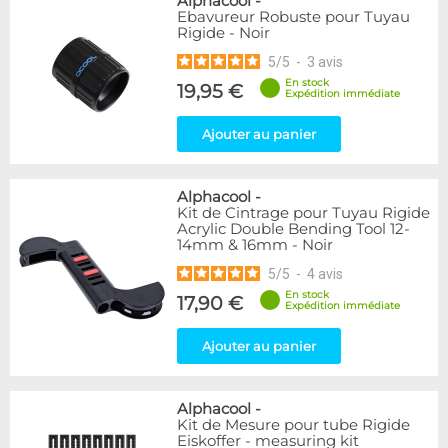
Alphacool
-
Ebavureur Robuste pour Tuyau
Rigide - Noir
5
/
5
-
3
avis
En stock
19,95 €
Expédition immédiate
Ajouter au panier
Alphacool
-
Kit de Cintrage pour Tuyau Rigide
Acrylic Double Bending Tool 12-
14mm & 16mm - Noir
5
/
5
-
4
avis
En stock
17,90 €
Expédition immédiate
Ajouter au panier
Alphacool
-
Kit de Mesure pour tube Rigide
Eiskoffer - measuring kit