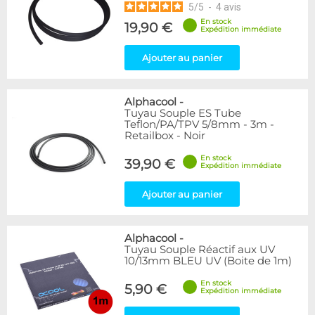
5
/
5
-
4
avis
En stock
19,90 €
Expédition immédiate
Ajouter au panier
Alphacool
-
Tuyau Souple ES Tube
Teflon/PA/TPV 5/8mm - 3m -
Retailbox - Noir
En stock
39,90 €
Expédition immédiate
Ajouter au panier
Alphacool
-
Tuyau Souple Réactif aux UV
10/13mm BLEU UV (Boite de 1m)
En stock
5,90 €
Expédition immédiate