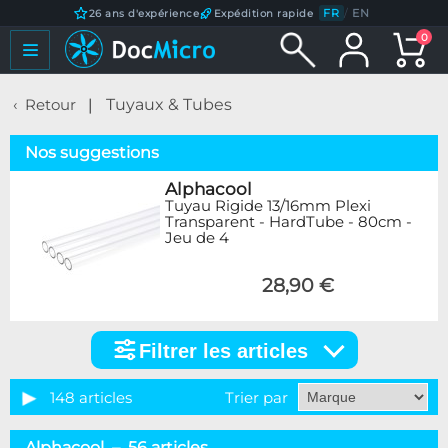
FR
/
EN
26 ans d'expérience
Expédition rapide
0
Retour
Tuyaux & Tubes
Nos suggestions
Alphacool
Tuyau Rigide 13/16mm Plexi
Transparent - HardTube - 80cm -
Jeu de 4
28,90 €
Filtrer les articles
Filtrer
les
articles
148 articles
Trier par
Catégorie
Alphacool – 56 articles