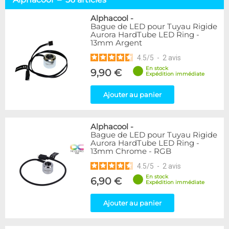
Tuyaux souples
52
Tubes rigides
37
Alphacool
-
Bague de LED pour Tuyau Rigide
Accessoires pour tuyaux
59
Aurora HardTube LED Ring -
13mm Argent
Marque
4.5
/
5
-
2
avis
Alphacool
56
En stock
9,90 €
DocMicro
27
Expédition immédiate
BARROW
17
Ajouter au panier
BitsPower
2
Bykski
1
Cooling.fr
1
Alphacool
-
EK Water Blocks
15
Bague de LED pour Tuyau Rigide
MasterKleer
3
Aurora HardTube LED Ring -
13mm Chrome - RGB
Mayhems
12
Monsoon
3
4.5
/
5
-
2
avis
Tygon
4
En stock
6,90 €
Expédition immédiate
XSPC
7
Ajouter au panier
Couleur
Argent
2