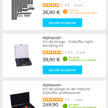
4
/
5
-
4
avis
Rupture
26,90 €
1 à 2 semaines de délai
Ajouter au panier
Alphacool
-
Kit de pliage - Eiskoffer light -
bending kit
4.7
/
5
-
3
avis
En stock
39,90 €
Expédition immédiate
Ajouter au panier
Alphacool
-
Kit de pliage et de mesure -
Eiskoffer professionel
5
/
5
-
1
avis
249,90
En stock
Expédition immédiate