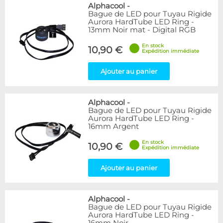
Bleu
9
Alphacool
-
Bague de LED pour Tuyau Rigide
Noir
15
Aurora HardTube LED Ring -
Plexi
5
13mm Noir mat - Digital RGB
Rouge
1
En stock
Transparent
40
10,90 €
Expédition immédiate
Vert
1
Ajouter au panier
Disponibilité / Promotions
Articles en stock
Alphacool
-
Articles en promotions
Bague de LED pour Tuyau Rigide
Aurora HardTube LED Ring -
Appliquer
16mm Argent
En stock
10,90 €
Expédition immédiate
Ajouter au panier
Alphacool
-
Bague de LED pour Tuyau Rigide
Aurora HardTube LED Ring -