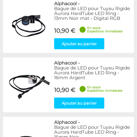
Bleu
9
Alphacool
-
Bague de LED pour Tuyau Rigide
Noir
15
Aurora HardTube LED Ring -
Plexi
5
13mm Noir mat - Digital RGB
Rouge
1
En stock
Transparent
40
10,90 €
Expédition immédiate
Vert
1
Ajouter au panier
Disponibilité / Promotions
Articles en stock
Alphacool
-
Articles en promotions
Bague de LED pour Tuyau Rigide
Aurora HardTube LED Ring -
Appliquer
16mm Argent
En stock
10,90 €
Expédition immédiate
Ajouter au panier
Alphacool
-
Bague de LED pour Tuyau Rigide
Aurora HardTube LED Ring -