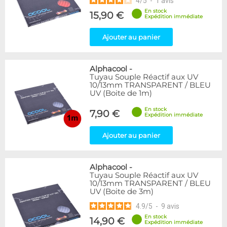
4
/
5
-
1
avis
En stock
15,90 €
Expédition immédiate
Ajouter au panier
Alphacool
-
Tuyau Souple Réactif aux UV
10/13mm TRANSPARENT / BLEU
UV (Boite de 1m)
En stock
7,90 €
Expédition immédiate
Ajouter au panier
Alphacool
-
Tuyau Souple Réactif aux UV
10/13mm TRANSPARENT / BLEU
UV (Boite de 3m)
4.9
/
5
-
9
avis
En stock
14,90 €
Expédition immédiate