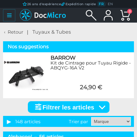
FR
/
EN
26 ans d'expérience
Expédition rapide
0
Retour
Tuyaux & Tubes
Nos suggestions
BARROW
Kit de Cintrage pour Tuyau Rigide -
ABQYG-16A V2
24,90 €
Filtrer les articles
Filtrer
les
articles
148 articles
Trier par
Catégorie
Alphacool – 56 articles