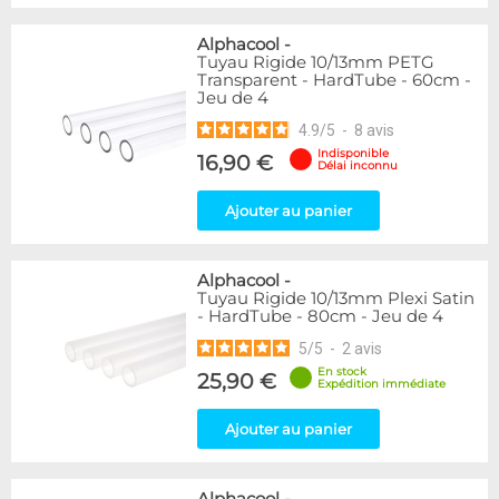
Alphacool
-
Tuyau Rigide 10/13mm PETG
Transparent - HardTube - 60cm -
Jeu de 4
4.9
/
5
-
8
avis
Indisponible
16,90 €
Délai inconnu
Ajouter au panier
Alphacool
-
Tuyau Rigide 10/13mm Plexi Satin
- HardTube - 80cm - Jeu de 4
5
/
5
-
2
avis
En stock
25,90 €
Expédition immédiate
Ajouter au panier