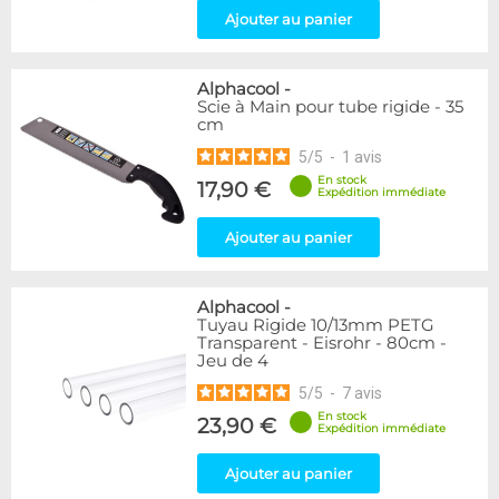
Ajouter au panier
Alphacool
-
Scie à Main pour tube rigide - 35
cm
5
/
5
-
1
avis
En stock
17,90 €
Expédition immédiate
Ajouter au panier
Alphacool
-
Tuyau Rigide 10/13mm PETG
Transparent - Eisrohr - 80cm -
Jeu de 4
5
/
5
-
7
avis
En stock
23,90 €
Expédition immédiate
Ajouter au panier