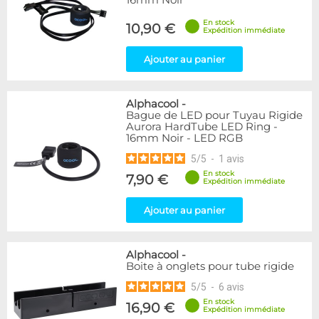
16mm Noir
En stock
10,90 €
Expédition immédiate
Ajouter au panier
Alphacool
-
Bague de LED pour Tuyau Rigide
Aurora HardTube LED Ring -
16mm Noir - LED RGB
5
/
5
-
1
avis
En stock
7,90 €
Expédition immédiate
Ajouter au panier
Alphacool
-
Boite à onglets pour tube rigide
5
/
5
-
6
avis
En stock
16,90 €
Expédition immédiate