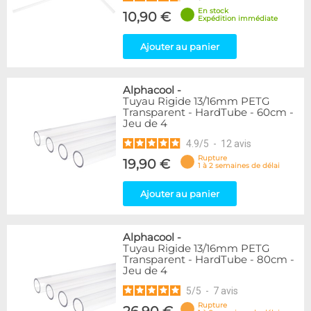
En stock
10,90 €
Expédition immédiate
Ajouter au panier
Alphacool
-
Tuyau Rigide 13/16mm PETG
Transparent - HardTube - 60cm -
Jeu de 4
4.9
/
5
-
12
avis
Rupture
19,90 €
1 à 2 semaines de délai
Ajouter au panier
Alphacool
-
Tuyau Rigide 13/16mm PETG
Transparent - HardTube - 80cm -
Jeu de 4
5
/
5
-
7
avis
Rupture