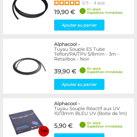
5
/
5
-
4
avis
En stock
19,90 €
Expédition immédiate
Ajouter au panier
Alphacool
-
Tuyau Souple ES Tube
Teflon/PA/TPV 5/8mm - 3m -
Retailbox - Noir
En stock
39,90 €
Expédition immédiate
Ajouter au panier
Alphacool
-
Tuyau Souple Réactif aux UV
10/13mm BLEU UV (Boite de 1m)
En stock
5,90 €
Expédition immédiate