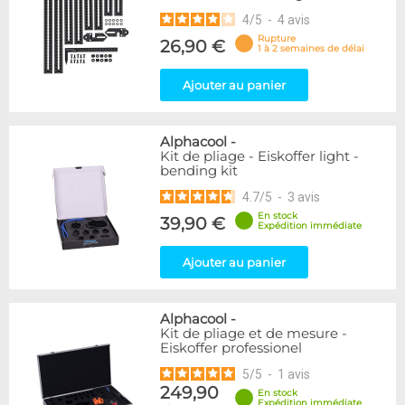
4
/
5
-
4
avis
Rupture
26,90 €
1 à 2 semaines de délai
Ajouter au panier
Alphacool
-
Kit de pliage - Eiskoffer light -
bending kit
4.7
/
5
-
3
avis
En stock
39,90 €
Expédition immédiate
Ajouter au panier
Alphacool
-
Kit de pliage et de mesure -
Eiskoffer professionel
5
/
5
-
1
avis
249,90
En stock
Expédition immédiate