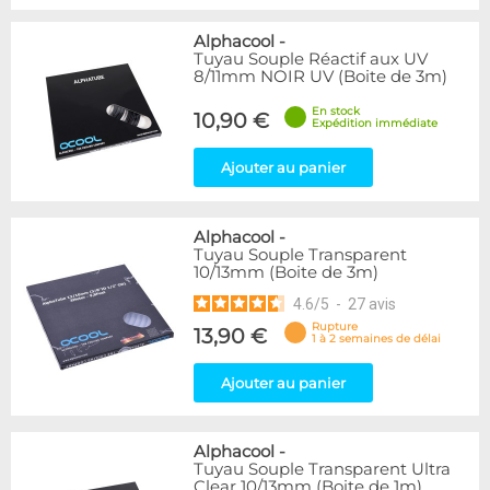
Alphacool
-
Tuyau Souple Réactif aux UV
8/11mm NOIR UV (Boite de 3m)
En stock
10,90 €
Expédition immédiate
Ajouter au panier
Alphacool
-
Tuyau Souple Transparent
10/13mm (Boite de 3m)
4.6
/
5
-
27
avis
Rupture
13,90 €
1 à 2 semaines de délai
Ajouter au panier
Alphacool
-
Tuyau Souple Transparent Ultra
Clear 10/13mm (Boite de 1m)