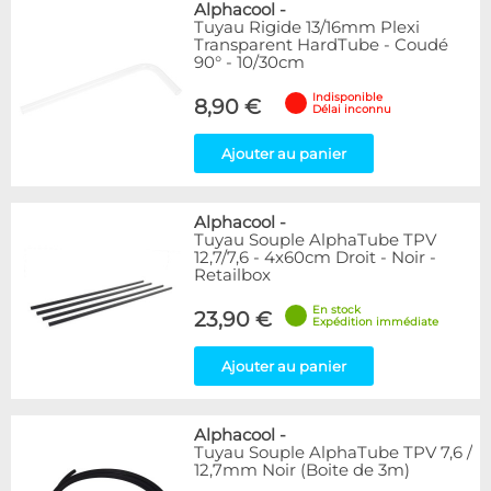
Alphacool
-
Tuyau Rigide 13/16mm Plexi
Transparent HardTube - Coudé
90° - 10/30cm
Indisponible
8,90 €
Délai inconnu
Ajouter au panier
Alphacool
-
Tuyau Souple AlphaTube TPV
12,7/7,6 - 4x60cm Droit - Noir -
Retailbox
En stock
23,90 €
Expédition immédiate
Ajouter au panier
Alphacool
-
Tuyau Souple AlphaTube TPV 7,6 /
12,7mm Noir (Boite de 3m)