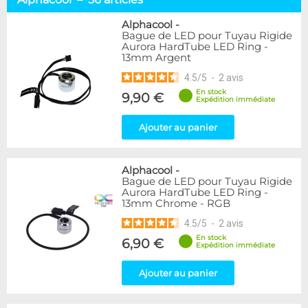
Tuyaux souples
52
Tubes rigides
37
Alphacool
-
Bague de LED pour Tuyau Rigide
Accessoires pour tuyaux
59
Aurora HardTube LED Ring -
13mm Argent
Marque
4.5
/
5
-
2
avis
Alphacool
56
En stock
9,90 €
DocMicro
27
Expédition immédiate
BARROW
17
Ajouter au panier
BitsPower
2
Bykski
1
Cooling.fr
1
Alphacool
-
EK Water Blocks
15
Bague de LED pour Tuyau Rigide
MasterKleer
3
Aurora HardTube LED Ring -
13mm Chrome - RGB
Mayhems
12
Monsoon
3
4.5
/
5
-
2
avis
Tygon
4
En stock
6,90 €
Expédition immédiate
XSPC
7
Ajouter au panier
Couleur
Argent
2