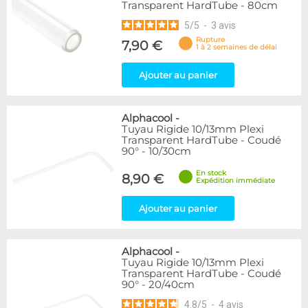
Transparent HardTube - 80cm
5
/
5
-
3
avis
Rupture
7,90 €
1 à 2 semaines de délai
Ajouter au panier
Alphacool
-
Tuyau Rigide 10/13mm Plexi
Transparent HardTube - Coudé
90° - 10/30cm
En stock
8,90 €
Expédition immédiate
Ajouter au panier
Alphacool
-
Tuyau Rigide 10/13mm Plexi
Transparent HardTube - Coudé
90° - 20/40cm
4.8
/
5
-
4
avis