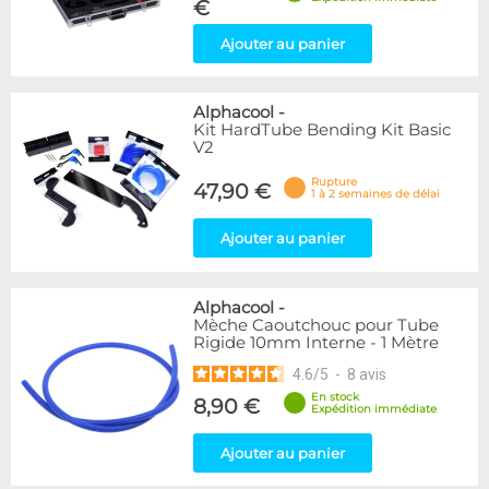
€
Ajouter au panier
Alphacool
-
Kit HardTube Bending Kit Basic
V2
Rupture
47,90 €
1 à 2 semaines de délai
Ajouter au panier
Alphacool
-
Mèche Caoutchouc pour Tube
Rigide 10mm Interne - 1 Mètre
4.6
/
5
-
8
avis
En stock
8,90 €
Expédition immédiate
Ajouter au panier