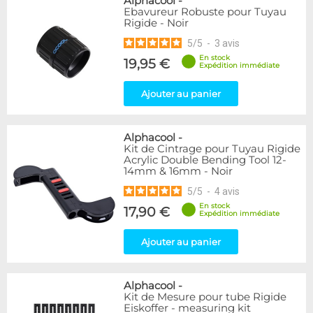
Alphacool
-
Ebavureur Robuste pour Tuyau
Rigide - Noir
5
/
5
-
3
avis
En stock
19,95 €
Expédition immédiate
Ajouter au panier
Alphacool
-
Kit de Cintrage pour Tuyau Rigide
Acrylic Double Bending Tool 12-
14mm & 16mm - Noir
5
/
5
-
4
avis
En stock
17,90 €
Expédition immédiate
Ajouter au panier
Alphacool
-
Kit de Mesure pour tube Rigide
Eiskoffer - measuring kit