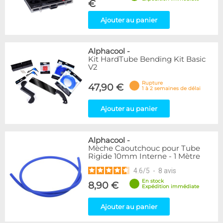
€
Ajouter au panier
Alphacool
-
Kit HardTube Bending Kit Basic
V2
Rupture
47,90 €
1 à 2 semaines de délai
Ajouter au panier
Alphacool
-
Mèche Caoutchouc pour Tube
Rigide 10mm Interne - 1 Mètre
4.6
/
5
-
8
avis
En stock
8,90 €
Expédition immédiate
Ajouter au panier