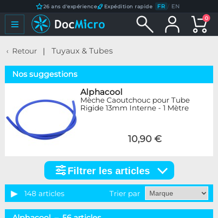
FR
/
EN
26 ans d'expérience
Expédition rapide
0
Retour
Tuyaux & Tubes
Nos suggestions
Alphacool
Mèche Caoutchouc pour Tube
Rigide 13mm Interne - 1 Mètre
10,90 €
Filtrer les articles
Filtrer
les
articles
148 articles
Trier par
Catégorie
Alphacool – 56 articles