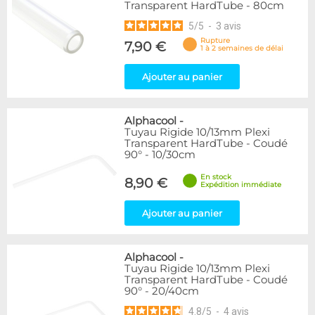
Transparent HardTube - 80cm
5
/
5
-
3
avis
Rupture
7,90 €
1 à 2 semaines de délai
Ajouter au panier
Alphacool
-
Tuyau Rigide 10/13mm Plexi
Transparent HardTube - Coudé
90° - 10/30cm
En stock
8,90 €
Expédition immédiate
Ajouter au panier
Alphacool
-
Tuyau Rigide 10/13mm Plexi
Transparent HardTube - Coudé
90° - 20/40cm
4.8
/
5
-
4
avis