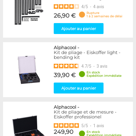
4
/
5
-
4
avis
Rupture
26,90 €
1 à 2 semaines de délai
Ajouter au panier
Alphacool
-
Kit de pliage - Eiskoffer light -
bending kit
4.7
/
5
-
3
avis
En stock
39,90 €
Expédition immédiate
Ajouter au panier
Alphacool
-
Kit de pliage et de mesure -
Eiskoffer professionel
5
/
5
-
1
avis
249,90
En stock
Expédition immédiate