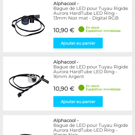
Bleu
9
Alphacool
-
Bague de LED pour Tuyau Rigide
Noir
15
Aurora HardTube LED Ring -
Plexi
5
13mm Noir mat - Digital RGB
Rouge
1
En stock
Transparent
40
10,90 €
Expédition immédiate
Vert
1
Ajouter au panier
Disponibilité / Promotions
Articles en stock
Alphacool
-
Articles en promotions
Bague de LED pour Tuyau Rigide
Aurora HardTube LED Ring -
Appliquer
16mm Argent
En stock
10,90 €
Expédition immédiate
Ajouter au panier
Alphacool
-
Bague de LED pour Tuyau Rigide
Aurora HardTube LED Ring -