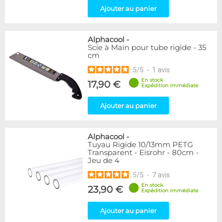
Ajouter au panier
Alphacool
-
Scie à Main pour tube rigide - 35
cm
5
/
5
-
1
avis
En stock
17,90 €
Expédition immédiate
Ajouter au panier
Alphacool
-
Tuyau Rigide 10/13mm PETG
Transparent - Eisrohr - 80cm -
Jeu de 4
5
/
5
-
7
avis
En stock
23,90 €
Expédition immédiate
Ajouter au panier