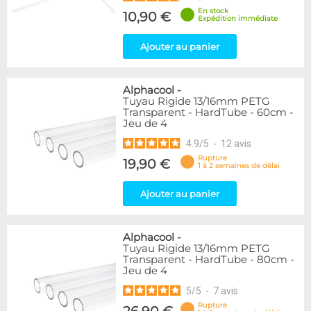
En stock
10,90 €
Expédition immédiate
Ajouter au panier
Alphacool
-
Tuyau Rigide 13/16mm PETG
Transparent - HardTube - 60cm -
Jeu de 4
4.9
/
5
-
12
avis
Rupture
19,90 €
1 à 2 semaines de délai
Ajouter au panier
Alphacool
-
Tuyau Rigide 13/16mm PETG
Transparent - HardTube - 80cm -
Jeu de 4
5
/
5
-
7
avis
Rupture