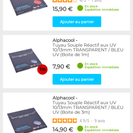
4
/
5
-
1
avis
En stock
15,90 €
Expédition immédiate
Ajouter au panier
Alphacool
-
Tuyau Souple Réactif aux UV
10/13mm TRANSPARENT / BLEU
UV (Boite de 1m)
En stock
7,90 €
Expédition immédiate
Ajouter au panier
Alphacool
-
Tuyau Souple Réactif aux UV
10/13mm TRANSPARENT / BLEU
UV (Boite de 3m)
4.9
/
5
-
9
avis
En stock
14,90 €
Expédition immédiate