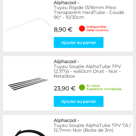
Alphacool
-
Tuyau Rigide 13/16mm Plexi
Transparent HardTube - Coudé
90° - 10/30cm
Indisponible
8,90 €
Délai inconnu
Ajouter au panier
Alphacool
-
Tuyau Souple AlphaTube TPV
12,7/7,6 - 4x60cm Droit - Noir -
Retailbox
En stock
23,90 €
Expédition immédiate
Ajouter au panier
Alphacool
-
Tuyau Souple AlphaTube TPV 7,6 /
12,7mm Noir (Boite de 3m)