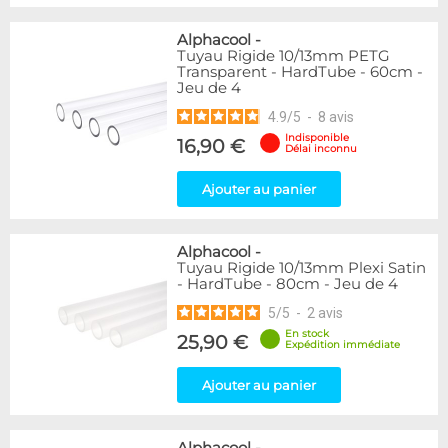
Alphacool
-
Tuyau Rigide 10/13mm PETG
Transparent - HardTube - 60cm -
Jeu de 4
4.9
/
5
-
8
avis
Indisponible
16,90 €
Délai inconnu
Ajouter au panier
Alphacool
-
Tuyau Rigide 10/13mm Plexi Satin
- HardTube - 80cm - Jeu de 4
5
/
5
-
2
avis
En stock
25,90 €
Expédition immédiate
Ajouter au panier