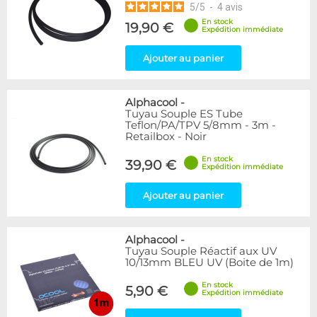
5
/
5
-
4
avis
En stock
19,90 €
Expédition immédiate
Ajouter au panier
Alphacool
-
Tuyau Souple ES Tube
Teflon/PA/TPV 5/8mm - 3m -
Retailbox - Noir
En stock
39,90 €
Expédition immédiate
Ajouter au panier
Alphacool
-
Tuyau Souple Réactif aux UV
10/13mm BLEU UV (Boite de 1m)
En stock
5,90 €
Expédition immédiate