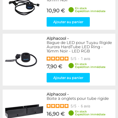
16mm Noir
En stock
10,90 €
Expédition immédiate
Ajouter au panier
Alphacool
-
Bague de LED pour Tuyau Rigide
Aurora HardTube LED Ring -
16mm Noir - LED RGB
5
/
5
-
1
avis
En stock
7,90 €
Expédition immédiate
Ajouter au panier
Alphacool
-
Boite à onglets pour tube rigide
5
/
5
-
6
avis
En stock
16,90 €
Expédition immédiate