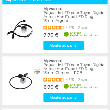
Tuyaux souples
52
Tubes rigides
37
Alphacool
-
Bague de LED pour Tuyau Rigide
Accessoires pour tuyaux
59
Aurora HardTube LED Ring -
13mm Argent
Marque
4.5
/
5
-
2
avis
Alphacool
56
En stock
9,90 €
DocMicro
27
Expédition immédiate
BARROW
17
Ajouter au panier
BitsPower
2
Bykski
1
Cooling.fr
1
Alphacool
-
EK Water Blocks
15
Bague de LED pour Tuyau Rigide
MasterKleer
3
Aurora HardTube LED Ring -
13mm Chrome - RGB
Mayhems
12
Monsoon
3
4.5
/
5
-
2
avis
Tygon
4
En stock
6,90 €
Expédition immédiate
XSPC
7
Ajouter au panier
Couleur
Argent
2