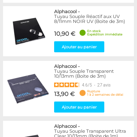
Alphacool
-
Tuyau Souple Réactif aux UV
8/11mm NOIR UV (Boite de 3m)
En stock
10,90 €
Expédition immédiate
Ajouter au panier
Alphacool
-
Tuyau Souple Transparent
10/13mm (Boite de 3m)
4.6
/
5
-
27
avis
Rupture
13,90 €
1 à 2 semaines de délai
Ajouter au panier
Alphacool
-
Tuyau Souple Transparent Ultra
Clear 10/13mm (Boite de 1m)