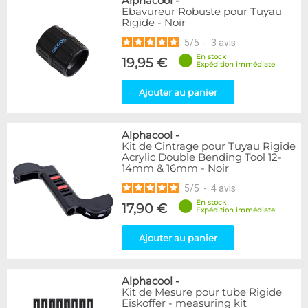
Alphacool
-
Ebavureur Robuste pour Tuyau
Rigide - Noir
5
/
5
-
3
avis
En stock
19,95 €
Expédition immédiate
Ajouter au panier
Alphacool
-
Kit de Cintrage pour Tuyau Rigide
Acrylic Double Bending Tool 12-
14mm & 16mm - Noir
5
/
5
-
4
avis
En stock
17,90 €
Expédition immédiate
Ajouter au panier
Alphacool
-
Kit de Mesure pour tube Rigide
Eiskoffer - measuring kit