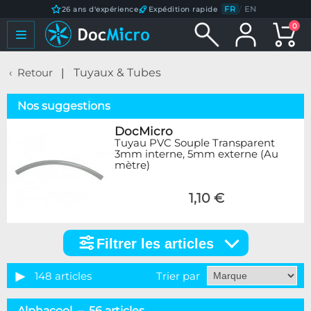
FR
/
EN
26 ans d'expérience
Expédition rapide
0
Retour
Tuyaux & Tubes
Nos suggestions
DocMicro
Tuyau PVC Souple Transparent
3mm interne, 5mm externe (Au
mètre)
1,10 €
Filtrer les articles
Filtrer
les
articles
148 articles
Trier par
Catégorie
Alphacool – 56 articles