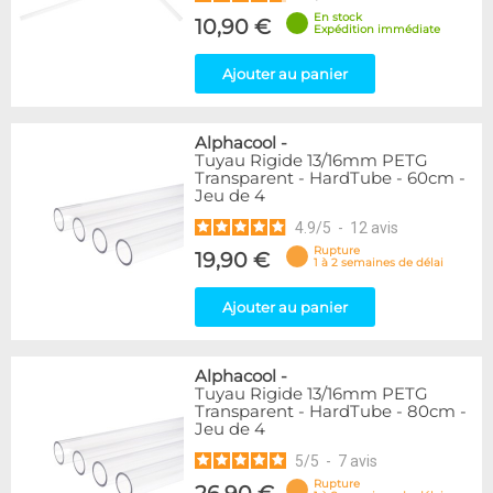
En stock
10,90 €
Expédition immédiate
Ajouter au panier
Alphacool
-
Tuyau Rigide 13/16mm PETG
Transparent - HardTube - 60cm -
Jeu de 4
4.9
/
5
-
12
avis
Rupture
19,90 €
1 à 2 semaines de délai
Ajouter au panier
Alphacool
-
Tuyau Rigide 13/16mm PETG
Transparent - HardTube - 80cm -
Jeu de 4
5
/
5
-
7
avis
Rupture