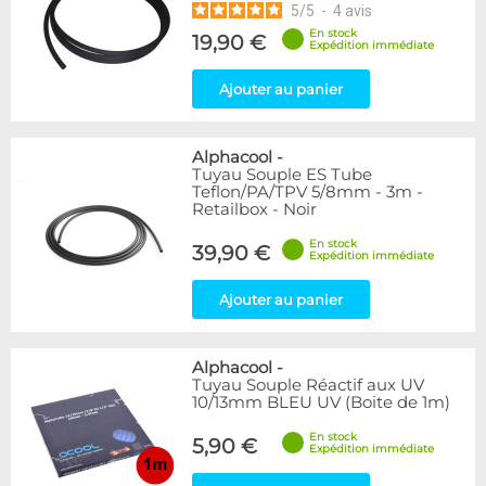
5
/
5
-
4
avis
En stock
19,90 €
Expédition immédiate
Ajouter au panier
Alphacool
-
Tuyau Souple ES Tube
Teflon/PA/TPV 5/8mm - 3m -
Retailbox - Noir
En stock
39,90 €
Expédition immédiate
Ajouter au panier
Alphacool
-
Tuyau Souple Réactif aux UV
10/13mm BLEU UV (Boite de 1m)
En stock
5,90 €
Expédition immédiate