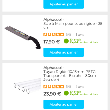
Ajouter au panier
Alphacool
-
Scie à Main pour tube rigide - 35
cm
5
/
5
-
1
avis
En stock
17,90 €
Expédition immédiate
Ajouter au panier
Alphacool
-
Tuyau Rigide 10/13mm PETG
Transparent - Eisrohr - 80cm -
Jeu de 4
5
/
5
-
7
avis
En stock
23,90 €
Expédition immédiate
Ajouter au panier