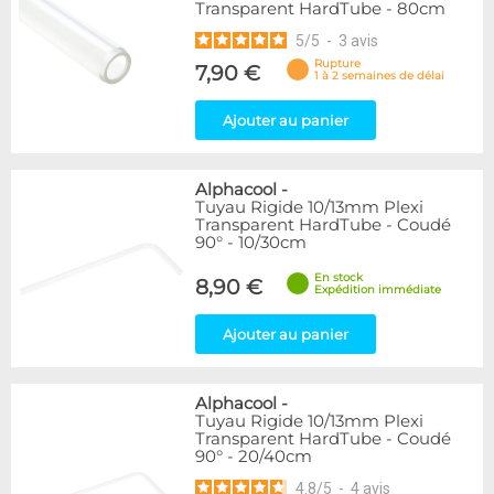
Transparent HardTube - 80cm
5
/
5
-
3
avis
Rupture
7,90 €
1 à 2 semaines de délai
Ajouter au panier
Alphacool
-
Tuyau Rigide 10/13mm Plexi
Transparent HardTube - Coudé
90° - 10/30cm
En stock
8,90 €
Expédition immédiate
Ajouter au panier
Alphacool
-
Tuyau Rigide 10/13mm Plexi
Transparent HardTube - Coudé
90° - 20/40cm
4.8
/
5
-
4
avis