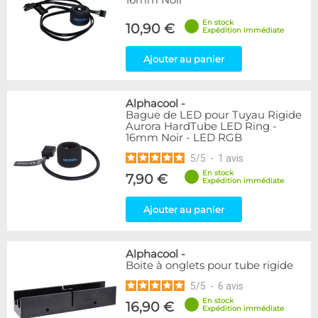
16mm Noir
En stock
10,90 €
Expédition immédiate
Ajouter au panier
Alphacool
-
Bague de LED pour Tuyau Rigide
Aurora HardTube LED Ring -
16mm Noir - LED RGB
5
/
5
-
1
avis
En stock
7,90 €
Expédition immédiate
Ajouter au panier
Alphacool
-
Boite à onglets pour tube rigide
5
/
5
-
6
avis
En stock
16,90 €
Expédition immédiate