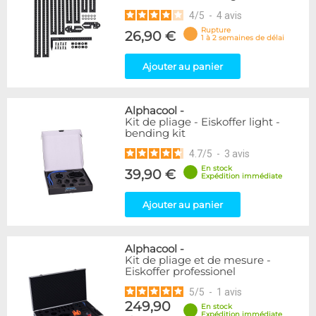
4
/
5
-
4
avis
Rupture
26,90 €
1 à 2 semaines de délai
Ajouter au panier
Alphacool
-
Kit de pliage - Eiskoffer light -
bending kit
4.7
/
5
-
3
avis
En stock
39,90 €
Expédition immédiate
Ajouter au panier
Alphacool
-
Kit de pliage et de mesure -
Eiskoffer professionel
5
/
5
-
1
avis
249,90
En stock
Expédition immédiate