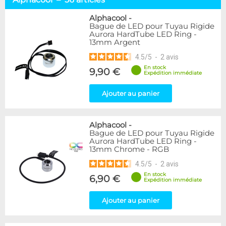
Tuyaux souples
52
Tubes rigides
37
Alphacool
-
Bague de LED pour Tuyau Rigide
Accessoires pour tuyaux
59
Aurora HardTube LED Ring -
13mm Argent
Marque
4.5
/
5
-
2
avis
Alphacool
56
En stock
9,90 €
DocMicro
27
Expédition immédiate
BARROW
17
Ajouter au panier
BitsPower
2
Bykski
1
Cooling.fr
1
Alphacool
-
EK Water Blocks
15
Bague de LED pour Tuyau Rigide
MasterKleer
3
Aurora HardTube LED Ring -
13mm Chrome - RGB
Mayhems
12
Monsoon
3
4.5
/
5
-
2
avis
Tygon
4
En stock
6,90 €
Expédition immédiate
XSPC
7
Ajouter au panier
Couleur
Argent
2