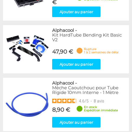
€
Ajouter au panier
Alphacool
-
Kit HardTube Bending Kit Basic
V2
Rupture
47,90 €
1 à 2 semaines de délai
Ajouter au panier
Alphacool
-
Mèche Caoutchouc pour Tube
Rigide 10mm Interne - 1 Mètre
4.6
/
5
-
8
avis
En stock
8,90 €
Expédition immédiate
Ajouter au panier