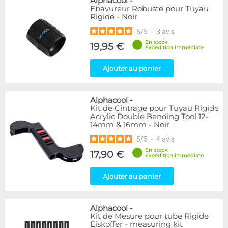
Alphacool
-
Ebavureur Robuste pour Tuyau
Rigide - Noir
5
/
5
-
3
avis
En stock
19,95 €
Expédition immédiate
Ajouter au panier
Alphacool
-
Kit de Cintrage pour Tuyau Rigide
Acrylic Double Bending Tool 12-
14mm & 16mm - Noir
5
/
5
-
4
avis
En stock
17,90 €
Expédition immédiate
Ajouter au panier
Alphacool
-
Kit de Mesure pour tube Rigide
Eiskoffer - measuring kit