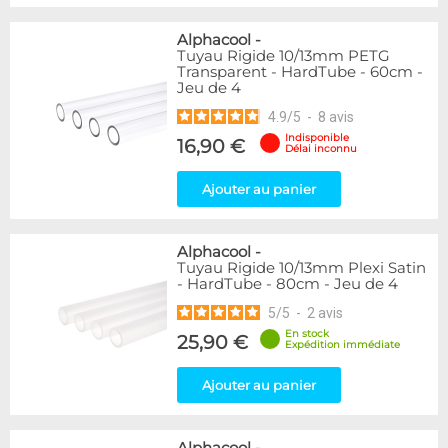
Alphacool
-
Tuyau Rigide 10/13mm PETG
Transparent - HardTube - 60cm -
Jeu de 4
4.9
/
5
-
8
avis
Indisponible
16,90 €
Délai inconnu
Ajouter au panier
Alphacool
-
Tuyau Rigide 10/13mm Plexi Satin
- HardTube - 80cm - Jeu de 4
5
/
5
-
2
avis
En stock
25,90 €
Expédition immédiate
Ajouter au panier