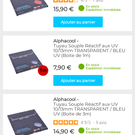
4
/
5
-
1
avis
En stock
15,90 €
Expédition immédiate
Ajouter au panier
Alphacool
-
Tuyau Souple Réactif aux UV
10/13mm TRANSPARENT / BLEU
UV (Boite de 1m)
En stock
7,90 €
Expédition immédiate
Ajouter au panier
Alphacool
-
Tuyau Souple Réactif aux UV
10/13mm TRANSPARENT / BLEU
UV (Boite de 3m)
4.9
/
5
-
9
avis
En stock
14,90 €
Expédition immédiate