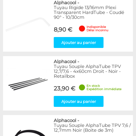
Alphacool
-
Tuyau Rigide 13/16mm Plexi
Transparent HardTube - Coudé
90° - 10/30cm
Indisponible
8,90 €
Délai inconnu
Ajouter au panier
Alphacool
-
Tuyau Souple AlphaTube TPV
12,7/7,6 - 4x60cm Droit - Noir -
Retailbox
En stock
23,90 €
Expédition immédiate
Ajouter au panier
Alphacool
-
Tuyau Souple AlphaTube TPV 7,6 /
12,7mm Noir (Boite de 3m)