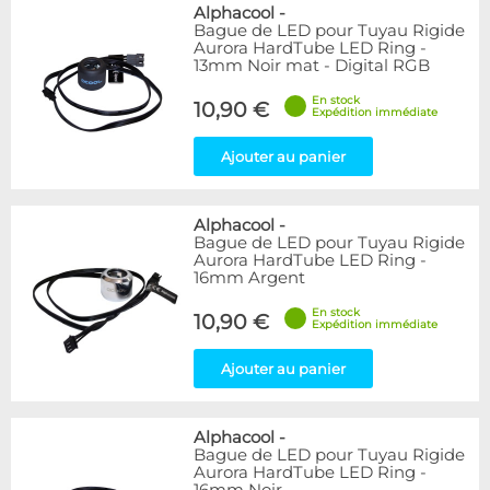
Bleu
9
Alphacool
-
Bague de LED pour Tuyau Rigide
Noir
15
Aurora HardTube LED Ring -
Plexi
5
13mm Noir mat - Digital RGB
Rouge
1
En stock
Transparent
40
10,90 €
Expédition immédiate
Vert
1
Ajouter au panier
Disponibilité / Promotions
Articles en stock
Alphacool
-
Articles en promotions
Bague de LED pour Tuyau Rigide
Aurora HardTube LED Ring -
Appliquer
16mm Argent
En stock
10,90 €
Expédition immédiate
Ajouter au panier
Alphacool
-
Bague de LED pour Tuyau Rigide
Aurora HardTube LED Ring -