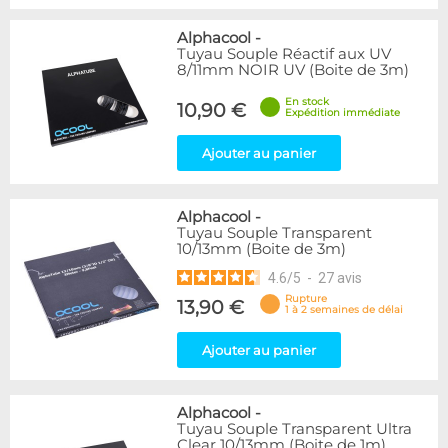
Alphacool
-
Tuyau Souple Réactif aux UV
8/11mm NOIR UV (Boite de 3m)
En stock
10,90 €
Expédition immédiate
Ajouter au panier
Alphacool
-
Tuyau Souple Transparent
10/13mm (Boite de 3m)
4.6
/
5
-
27
avis
Rupture
13,90 €
1 à 2 semaines de délai
Ajouter au panier
Alphacool
-
Tuyau Souple Transparent Ultra
Clear 10/13mm (Boite de 1m)