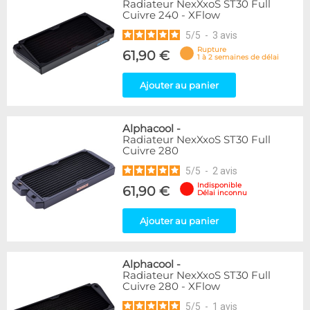
Radiateur NexXxoS ST30 Full
Cuivre 240 - XFlow
5
/
5
-
3
avis
Rupture
61,90 €
1 à 2 semaines de délai
Ajouter au panier
Alphacool
-
Radiateur NexXxoS ST30 Full
Cuivre 280
5
/
5
-
2
avis
Indisponible
61,90 €
Délai inconnu
Ajouter au panier
Alphacool
-
Radiateur NexXxoS ST30 Full
Cuivre 280 - XFlow
5
/
5
-
1
avis