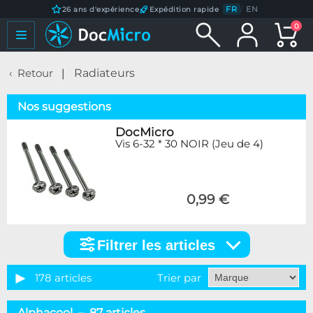
FR
/
EN
26 ans d'expérience
Expédition rapide
0
Retour
Radiateurs
Nos suggestions
DocMicro
Vis 6-32 * 30 NOIR (Jeu de 4)
0,99 €
Filtrer les articles
Filtrer
les
articles
178 articles
Trier par
Catégorie
Alphacool – 87 articles