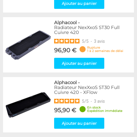
Ajouter au panier
Alphacool
-
Radiateur NexXxoS ST30 Full
Cuivre 420
5
/
5
-
3
avis
Rupture
96,90 €
1 à 2 semaines de délai
Ajouter au panier
Alphacool
-
Radiateur NexXxoS ST30 Full
Cuivre 420 - XFlow
5
/
5
-
3
avis
En stock
95,90 €
Expédition immédiate
Ajouter au panier