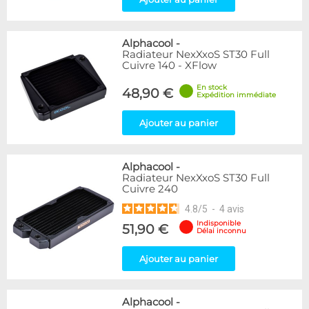
Alphacool
-
Radiateur NexXxoS ST30 Full
Cuivre 140 - XFlow
En stock
48,90 €
Expédition immédiate
Ajouter au panier
Alphacool
-
Radiateur NexXxoS ST30 Full
Cuivre 240
4.8
/
5
-
4
avis
Indisponible
51,90 €
Délai inconnu
Ajouter au panier
Alphacool
-