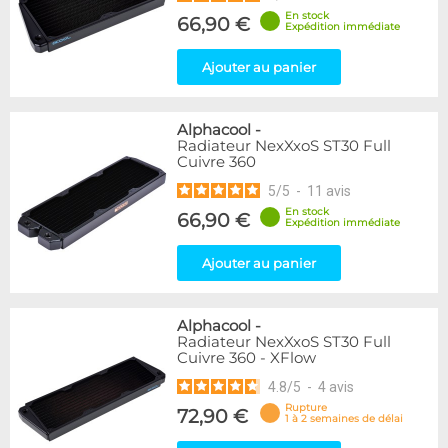
En stock
66,90 €
Expédition immédiate
Ajouter au panier
Alphacool
-
Radiateur NexXxoS ST30 Full
Cuivre 360
5
/
5
-
11
avis
En stock
66,90 €
Expédition immédiate
Ajouter au panier
Alphacool
-
Radiateur NexXxoS ST30 Full
Cuivre 360 - XFlow
4.8
/
5
-
4
avis
Rupture
72,90 €
1 à 2 semaines de délai