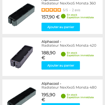
Radiateur NexXxoS Monsta 360
5
/
5
-
2
avis
En stock
157,90 €
Expédition immédiate
Ajouter au panier
Alphacool
-
Radiateur NexXxoS Monsta 420
188,90
En stock
Expédition immédiate
€
Ajouter au panier
Alphacool
-
Radiateur NexXxoS Monsta 480
195,90
En stock
Expédition immédiate
€