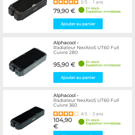
5
/
5
-
1
avis
En stock
79,90 €
Expédition immédiate
Ajouter au panier
Alphacool
-
Radiateur NexXxoS UT60 Full
Cuivre 280
En stock
95,90 €
Expédition immédiate
Ajouter au panier
Alphacool
-
Radiateur NexXxoS UT60 Full
Cuivre 360
4
/
5
-
3
avis
104,90
En stock
Expédition immédiate
€