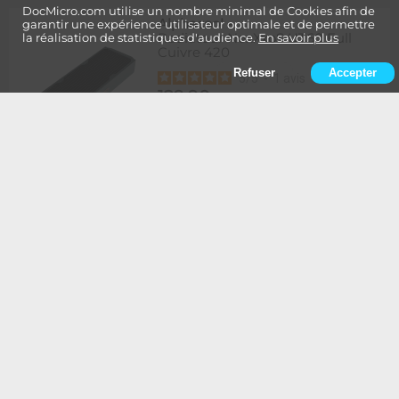
DocMicro.com utilise un nombre minimal de Cookies afin de
Alphacool
-
garantir une expérience utilisateur optimale et de permettre
Radiateur NexXxoS UT60 Full
la réalisation de statistiques d'audience.
En savoir plus
Cuivre 420
Refuser
Accepter
5
/
5
-
1
avis
129,90
Rupture
1 à 2 semaines de délai
€
Ajouter au panier
Alphacool
-
Radiateur NexXxoS UT60 Full
Cuivre 420 - Edition Spéciale
BLANC
134,90
Rupture
1 à 2 semaines de délai
€
Ajouter au panier
Alphacool
-
Radiateur NexXxoS UT60 Full