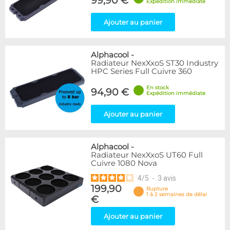
99,90 €
Expédition immédiate
Ajouter au panier
Alphacool
-
Radiateur NexXxoS ST30 Industry
HPC Series Full Cuivre 360
En stock
94,90 €
Expédition immédiate
Ajouter au panier
Alphacool
-
Radiateur NexXxoS UT60 Full
Cuivre 1080 Nova
4
/
5
-
3
avis
199,90
Rupture
1 à 2 semaines de délai
€
Ajouter au panier