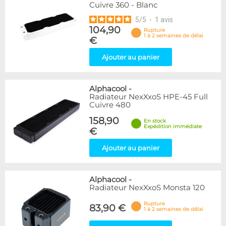
Cuivre 360 - Blanc
5
/
5
-
1
avis
104,90
Rupture
1 à 2 semaines de délai
€
Ajouter au panier
Alphacool
-
Radiateur NexXxoS HPE-45 Full
Cuivre 480
158,90
En stock
Expédition immédiate
€
Ajouter au panier
Alphacool
-
Radiateur NexXxoS Monsta 120
Rupture
83,90 €
1 à 2 semaines de délai