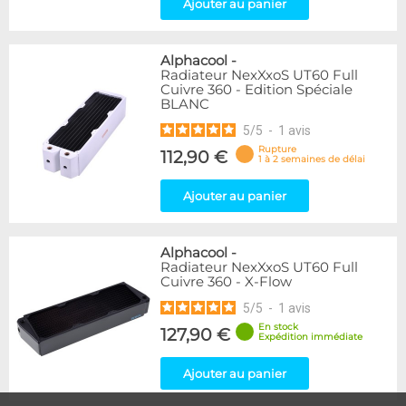
Ajouter au panier
Alphacool
-
Radiateur NexXxoS UT60 Full
Cuivre 360 - Edition Spéciale
BLANC
5
/
5
-
1
avis
Rupture
112,90 €
1 à 2 semaines de délai
Ajouter au panier
Alphacool
-
Radiateur NexXxoS UT60 Full
Cuivre 360 - X-Flow
5
/
5
-
1
avis
En stock
127,90 €
Expédition immédiate
Ajouter au panier