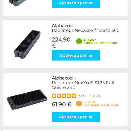
Ajouter au panier
Alphacool
-
Radiateur NexXxoS Monsta 560
224,90
En stock
Expédition immédiate
€
Ajouter au panier
Alphacool
-
Radiateur NexXxoS ST25 Full
Cuivre 240
5
/
5
-
1
avis
Rupture
61,90 €
1 à 2 semaines de délai
Ajouter au panier