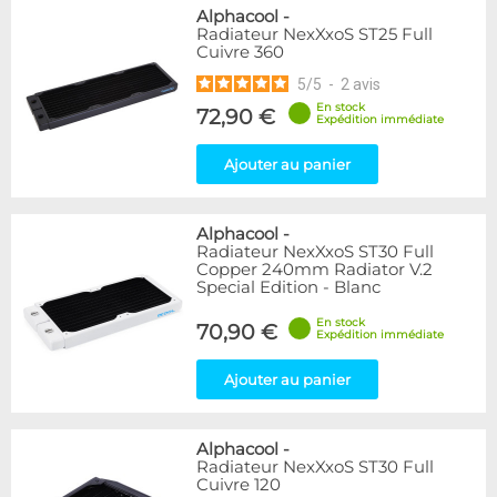
Alphacool
-
Radiateur NexXxoS ST25 Full
Cuivre 360
5
/
5
-
2
avis
En stock
72,90 €
Expédition immédiate
Ajouter au panier
Alphacool
-
Radiateur NexXxoS ST30 Full
Copper 240mm Radiator V.2
Special Edition - Blanc
En stock
70,90 €
Expédition immédiate
Ajouter au panier
Alphacool
-
Radiateur NexXxoS ST30 Full
Cuivre 120