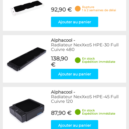
Rupture
92,90 €
1 à 2 semaines de délai
Ajouter au panier
Alphacool
-
Radiateur NexXxoS HPE-30 Full
Cuivre 480
138,90
En stock
Expédition immédiate
€
Ajouter au panier
Alphacool
-
Radiateur NexXxoS HPE-45 Full
Cuivre 120
En stock
87,90 €
Expédition immédiate
Ajouter au panier