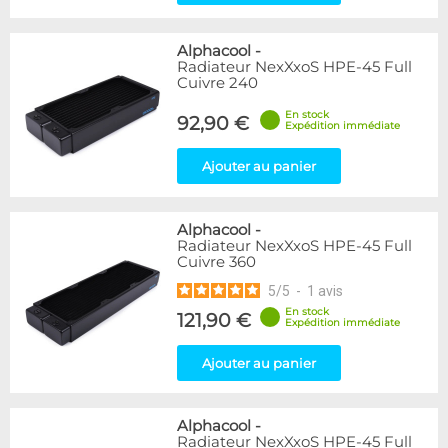
Alphacool
-
Radiateur NexXxoS HPE-45 Full
Cuivre 240
En stock
92,90 €
Expédition immédiate
Ajouter au panier
Alphacool
-
Radiateur NexXxoS HPE-45 Full
Cuivre 360
5
/
5
-
1
avis
En stock
121,90 €
Expédition immédiate
Ajouter au panier
Alphacool
-
Radiateur NexXxoS HPE-45 Full