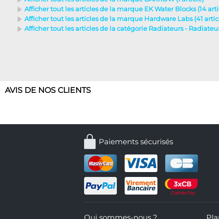
Afficher tout les articles de la marque EK Water Blocks (14 arti
Afficher tout les articles de la marque Hardware Labs (41 artic
Afficher tout les articles de la catégorie Radiateurs - Radiate
AVIS DE NOS CLIENTS
Paiements sécurisés
Qui sommes-nous ?
Pla