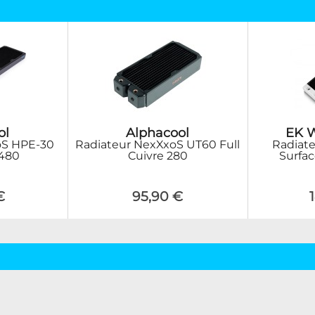
ol
Alphacool
EK W
oS HPE-30
Radiateur NexXxoS UT60 Full
Radiat
 480
Cuivre 280
Surfac
€
95,90 €