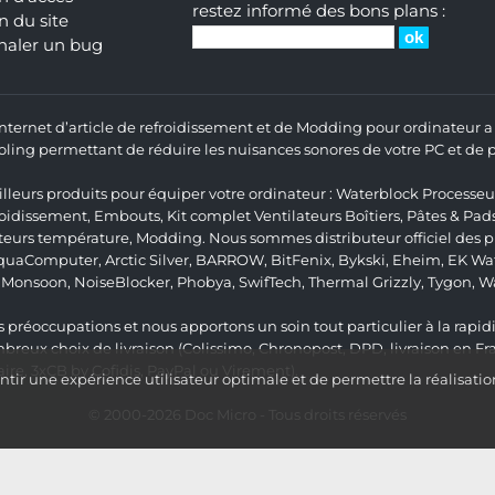
restez informé des bons plans :
n du site
naler un bug
 Internet d’article de refroidissement et de Modding pour ordinateur
ng permettant de réduire les nuisances sonores de votre PC et de pr
lleurs produits pour équiper votre ordinateur :
Waterblock Processeu
roidissement
,
Embouts
,
Kit complet
Ventilateurs Boîtiers
,
Pâtes & Pad
teurs température
,
Modding
. Nous sommes distributeur officiel des
quaComputer
,
Arctic Silver
,
BARROW
,
BitFenix
,
Bykski
,
Eheim
,
EK Wat
,
Monsoon
,
NoiseBlocker
,
Phobya
,
SwifTech
,
Thermal Grizzly
,
Tygon
,
W
 préoccupations et nous apportons un soin tout particulier à la rapidit
ux choix de livraison (Colissimo, Chronopost, DPD, livraison en Fr
re, 3xCB by Cofidis, PayPal ou Virement).
ir une expérience utilisateur optimale et de permettre la réalisatio
© 2000-2026
Doc Micro
- Tous droits réservés