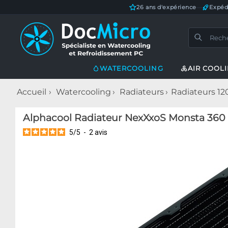
26 ans d'expérience
—
Expéd
WATERCOOLING
AIR COOL
Accueil
Watercooling
Radiateurs
Radiateurs 1
Alphacool Radiateur NexXxoS Monsta 360
5
/
5
-
2
avis