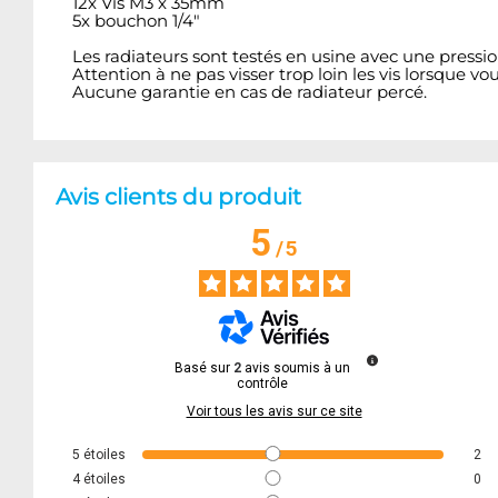
12x Vis M3 x 35mm
5x bouchon 1/4"
Les radiateurs sont testés en usine avec une pression 
Attention à ne pas visser trop loin les vis lorsque vo
Aucune garantie en cas de radiateur percé.
Avis clients du produit
5
/
5
Basé sur
2
avis soumis à un
contrôle
Voir tous les avis sur ce site
5
étoiles
2
4
étoiles
0