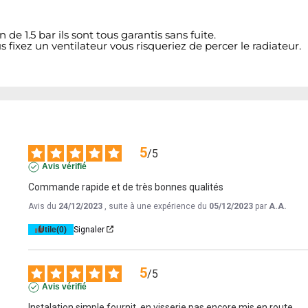
de 1.5 bar ils sont tous garantis sans fuite.
us fixez un ventilateur vous risqueriez de percer le radiateur.
5
/
5
Avis vérifié
Commande rapide et de très bonnes qualités
Avis du
24/12/2023
, suite à une expérience du
05/12/2023
par
A.A.
Utile
(0)
Signaler
5
/
5
Avis vérifié
Instalation simple fournit  en visserie pas encore mis en route ....