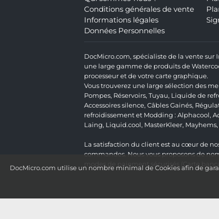
Conditions générales de vente
Pla
Informations légales
Sig
Données Personnelles
DocMicro.com, spécialiste de la vente sur
une large gamme de produits de Watercooli
processeur et de votre carte graphique.
Vous trouverez une large sélection des mei
Pompes
,
Réservoirs
,
Tuyau
,
Liquide de ref
Accessoires silence
,
Câbles Gainés
,
Régula
refroidissement et Modding :
Alphacool
,
A
Laing
,
Liquid.cool
,
MasterKleer
,
Mayhems
La satisfaction du client est au cœur de nos
commandes. Nous vous proposons de nombre
modes de paiement sécurisés (Carte bancai
DocMicro.com utilise un nombre minimal de Cookies afin de garant