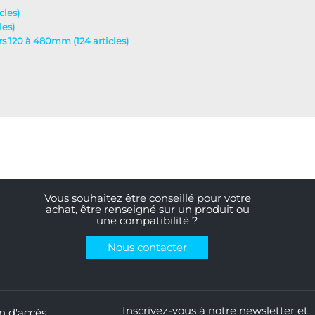
cles)
les)
urs 120 à 480mm (124 articles)
Vous souhaitez être conseillé pour votre
achat, être renseigné sur un produit ou
une compatibilité ?
Nous contacter
Inscrivez-vous à notre newsletter et
n d'accès