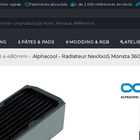
ition rapide
—
Paiements sécurisés
—
+ de 2 000 références en stock
—
ING
PÂTES & PADS
MODDING & RGB
ATELI
20 à 480mm
Alphacool - Radiateur NexXxoS Monsta 36