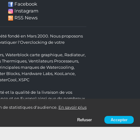
Facebook
Instagram
RSS News
 a été fondé en Mars 2000. Nous proposons
atiquer l'Overclocking de votre
rs
,
Waterblock carte graphique
,
Radiateur
,
s Thermiques
,
Ventilateurs Processeurs
,
 principales marques de Watercooling,
er Blocks
,
Hardware Labs
,
KooLance
,
aterCool
,
XSPC
é et la qualité de la livraison de vos
ance et en Europe) ainsi que de nombreux
n de statistiques d'audience.
En savoir plus
Refuser
Accepter