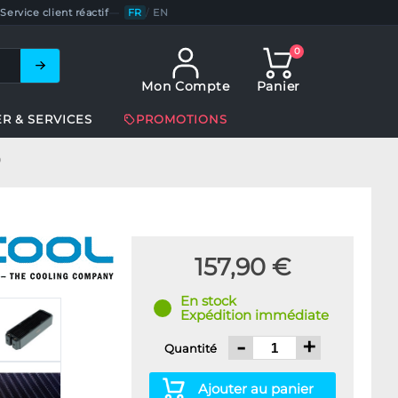
Service client réactif
—
FR
/
EN
0
Mon Compte
Panier
ER & SERVICES
PROMOTIONS
0
157,90 €
En stock
Expédition immédiate
-
+
Quantité
Ajouter au panier