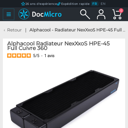
FR
/
EN
26 ans d'expérience
Expédition rapide
0
Retour
Alphacool - Radiateur NexXxoS HPE-45 Full Cuivre 360
Alphacool Radiateur NexXxoS HPE-45
Full Cuivre 360
5
/
5
-
1
avis