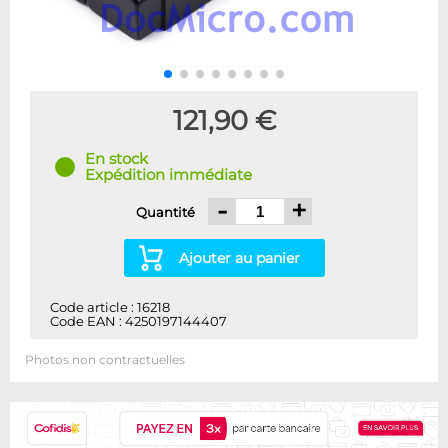
121,90 €
En stock
Expédition immédiate
-
+
Quantité
Ajouter au panier
Code article : 16218
Code EAN : 4250197144407
Photos non contractuelles