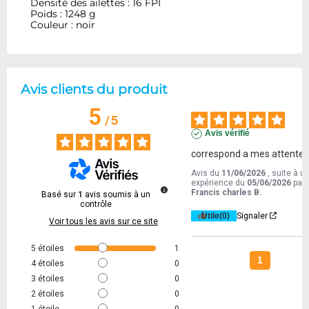
Densité des ailettes : 16 FPI
Poids : 1248 g
Couleur : noir
Avis clients du produit
5
/
5
Avis vérifié
correspond a mes attente
Avis du
11/06/2026
, suite à u
expérience du
05/06/2026
par
Francis charles B.
Basé sur
1
avis soumis à un
contrôle
Utile
(0)
Signaler
Voir tous les avis sur ce site
5
étoiles
1
1
4
étoiles
0
3
étoiles
0
2
étoiles
0
1
étoile
0