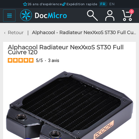
FR
/
EN
26 ans d'expérience
Expédition rapide
0
Retour
Alphacool - Radiateur NexXxoS ST30 Full Cuivre 120
Alphacool Radiateur NexXxoS ST30 Full
Cuivre 120
5
/
5
-
3
avis