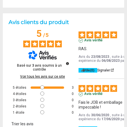
Avis clients du produit
5
/
5
Avis vérifié
RAS.
Avis du
23/08/2023
, suite à u
expérience du
06/08/2023
par
Basé sur
3
avis soumis à un
contrôle
Utile
(0)
Signaler
Voir tous les avis sur ce site
5
étoiles
3
4
étoiles
0
Avis vérifié
3
étoiles
0
Fais le JOB et emballage 
2
étoiles
0
impeccable !
1
étoile
0
Avis du
30/06/2020
, suite à u
expérience du
17/06/2020
par
Trier les avis