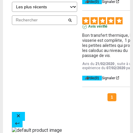
Utile
(0)
Signaler
Avis vérifié
Bon transfert thermique, la
visserie est complète,  1 po
les petites ailettes qui prot
les caloduc au niveau du 
passage de vis.
Avis du
21/02/2020
, suite à u
expérience du
07/02/2020
par
Utile
(0)
Signaler
1