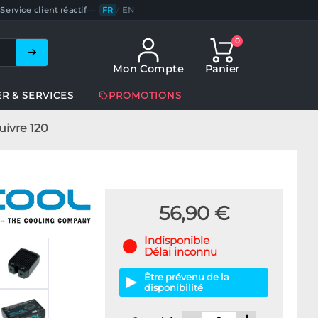
Service client réactif
—
FR
/
EN
0
Mon Compte
Panier
ER & SERVICES
PROMOTIONS
uivre 120
56,90 €
Indisponible
Délai inconnu
Être prévenu de la
disponibilité