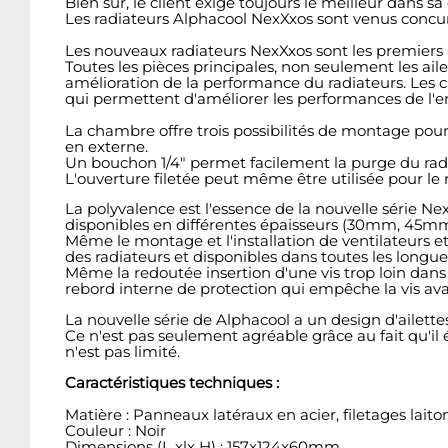
Bien sûr, le client exige toujours le meilleur dans sa
Les radiateurs Alphacool NexXxos sont venus concurren
Les nouveaux radiateurs NexXxos sont les premiers à 
Toutes les pièces principales, non seulement les ail
amélioration de la performance du radiateurs. Les 
qui permettent d'améliorer les performances de l'e
La chambre offre trois possibilités de montage pour l'
en externe.
Un bouchon 1/4" permet facilement la purge du radiat
L'ouverture filetée peut même être utilisée pour le
La polyvalence est l'essence de la nouvelle série N
disponibles en différentes épaisseurs (30mm, 45m
Même le montage et l'installation de ventilateurs et 
des radiateurs et disponibles dans toutes les longue
Même la redoutée insertion d'une vis trop loin dans
rebord interne de protection qui empêche la vis ava
La nouvelle série de Alphacool a un design d'ailette
Ce n'est pas seulement agréable grâce au fait qu'il év
n'est pas limité.
Caractéristiques techniques :
Matière : Panneaux latéraux en acier, filetages lait
Couleur : Noir
Dimensions (L xlx H) : 157x124x60mm