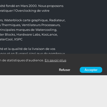
 a été fondé en Mars 2000. Nous proposons
atiquer l'Overclocking de votre
rs
,
Waterblock carte graphique
,
Radiateur
,
s Thermiques
,
Ventilateurs Processeurs
,
 principales marques de Watercooling,
er Blocks
,
Hardware Labs
,
KooLance
,
aterCool
,
XSPC
é et la qualité de la livraison de vos
ance et en Europe) ainsi que de nombreux
n de statistiques d'audience.
En savoir plus
Refuser
Accepter