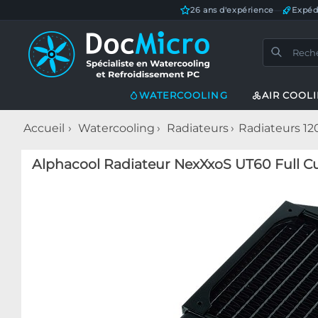
26 ans d'expérience
—
Expéd
WATERCOOLING
AIR COOL
Accueil
Watercooling
Radiateurs
Radiateurs 1
Alphacool Radiateur NexXxoS UT60 Full Cu