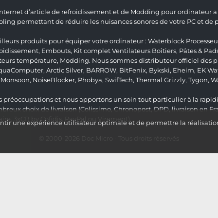
 Internet d’article de refroidissement et de Modding pour ordinateur
ng permettant de réduire les nuisances sonores de votre PC et de pr
lleurs produits pour équiper votre ordinateur :
Waterblock Processeu
roidissement
,
Embouts
,
Kit complet
Ventilateurs Boîtiers
,
Pâtes & Pad
teurs température
,
Modding
. Nous sommes distributeur officiel des
quaComputer
,
Arctic Silver
,
BARROW
,
BitFenix
,
Bykski
,
Eheim
,
EK Wat
,
Monsoon
,
NoiseBlocker
,
Phobya
,
SwifTech
,
Thermal Grizzly
,
Tygon
,
W
 préoccupations et nous apportons un soin tout particulier à la rapidit
ux choix de livraison (Colissimo, Chronopost, DPD, livraison en Fr
re, 3xCB by Cofidis, PayPal ou Virement).
ir une expérience utilisateur optimale et de permettre la réalisatio
© 2000-2026
Doc Micro
- Tous droits réservés