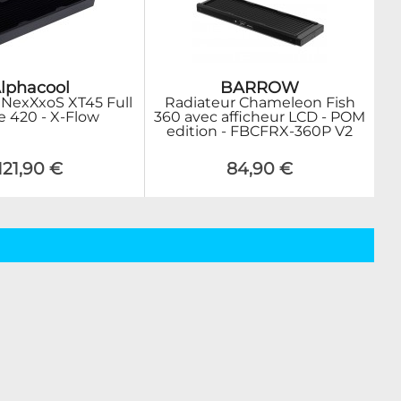
lphacool
BARROW
 NexXxoS XT45 Full
Radiateur Chameleon Fish
e 420 - X-Flow
360 avec afficheur LCD - POM
edition - FBCFRX-360P V2
121,90 €
84,90 €