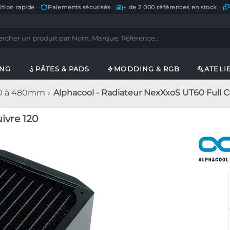
ition rapide
—
Paiements sécurisés
—
+ de 2 000 références en stock
—
ING
PÂTES & PADS
MODDING & RGB
ATELI
20 à 480mm
Alphacool - Radiateur NexXxoS UT60 Full C
ivre 120