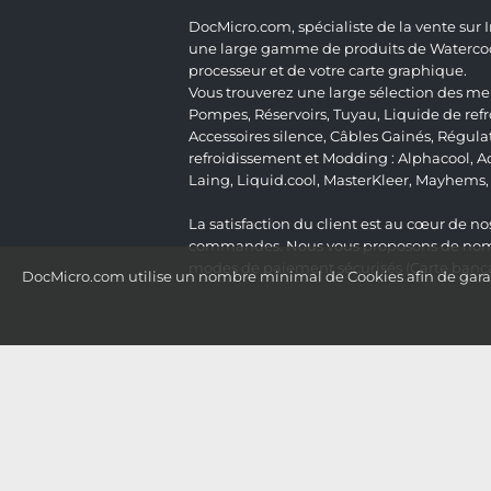
DocMicro.com, spécialiste de la vente sur
une large gamme de produits de Watercooli
processeur et de votre carte graphique.
Vous trouverez une large sélection des mei
Pompes
,
Réservoirs
,
Tuyau
,
Liquide de ref
Accessoires silence
,
Câbles Gainés
,
Régula
refroidissement et Modding :
Alphacool
,
A
Laing
,
Liquid.cool
,
MasterKleer
,
Mayhems
La satisfaction du client est au cœur de nos
commandes. Nous vous proposons de nombre
modes de paiement sécurisés (Carte bancai
DocMicro.com utilise un nombre minimal de Cookies afin de garant