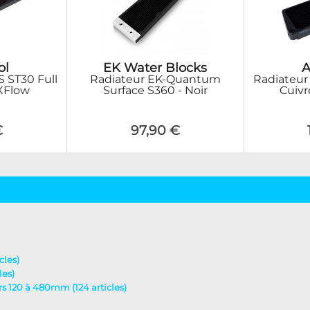
ol
EK Water Blocks
A
 ST30 Full
Radiateur EK-Quantum
Radiateur
 XFlow
Surface S360 - Noir
Cuivr
€
97,90 €
cles)
les)
urs 120 à 480mm (124 articles)