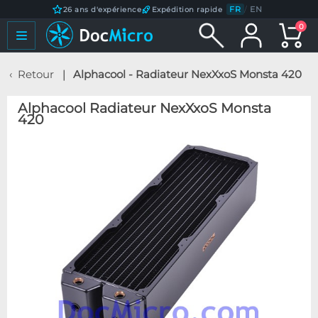
FR
/
EN
26 ans d'expérience
Expédition rapide
0
Retour
Alphacool - Radiateur NexXxoS Monsta 420
Alphacool Radiateur NexXxoS Monsta
420