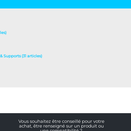
les)
& Supports (31 articles)
Vous souhaitez être conseillé pour votre
achat, être renseigné sur un produit ou
une compatibilité ?