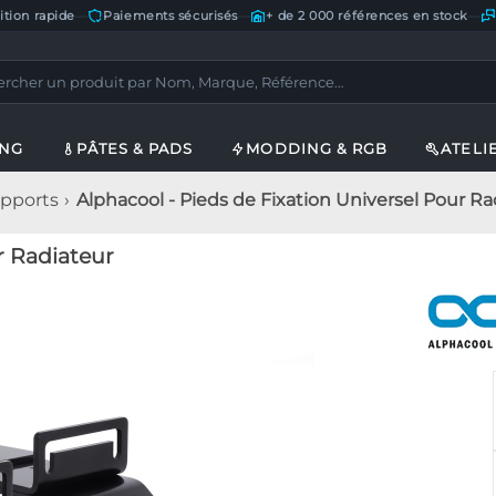
ition rapide
—
Paiements sécurisés
—
+ de 2 000 références en stock
—
ING
PÂTES & PADS
MODDING & RGB
ATELI
upports
Alphacool - Pieds de Fixation Universel Pour Ra
r Radiateur