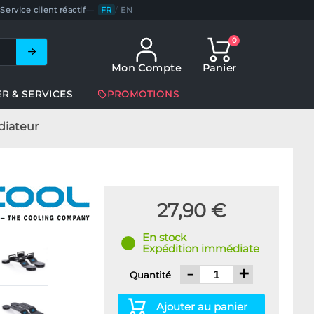
Service client réactif
—
FR
/
EN
0
Mon Compte
Panier
ER & SERVICES
PROMOTIONS
diateur
27,90 €
En stock
Expédition immédiate
-
+
Quantité
Ajouter au panier