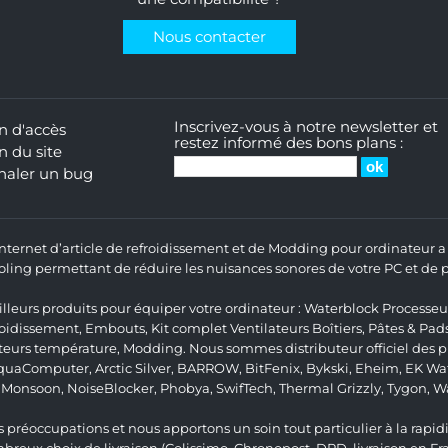
Nous contacter
Inscrivez-vous à notre newsletter et
n d'accès
restez informé des bons plans :
n du site
naler un bug
 Internet d’article de refroidissement et de Modding pour ordinateur
ng permettant de réduire les nuisances sonores de votre PC et de pr
lleurs produits pour équiper votre ordinateur :
Waterblock Processeu
roidissement
,
Embouts
,
Kit complet
Ventilateurs Boîtiers
,
Pâtes & Pad
teurs température
,
Modding
. Nous sommes distributeur officiel des
quaComputer
,
Arctic Silver
,
BARROW
,
BitFenix
,
Bykski
,
Eheim
,
EK Wat
,
Monsoon
,
NoiseBlocker
,
Phobya
,
SwifTech
,
Thermal Grizzly
,
Tygon
,
W
 préoccupations et nous apportons un soin tout particulier à la rapidit