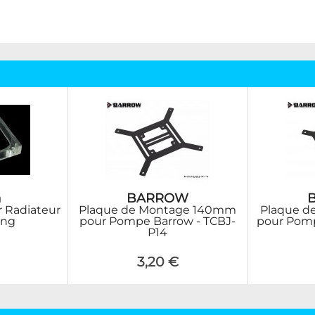
a
BARROW
r Radiateur
Plaque de Montage 140mm
Plaque d
ing
pour Pompe Barrow - TCBJ-
pour Pomp
P14
3,20 €