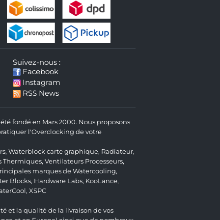
Suivez-nous :
Facebook
Instagram
RSS News
 a été fondé en Mars 2000. Nous proposons
atiquer l'Overclocking de votre
rs
,
Waterblock carte graphique
,
Radiateur
,
s Thermiques
,
Ventilateurs Processeurs
,
 principales marques de Watercooling,
er Blocks
,
Hardware Labs
,
KooLance
,
aterCool
,
XSPC
é et la qualité de la livraison de vos