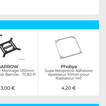
BARROW
Phobya
e Montage 120mm
Jupe Néoprène Adhésive
e Barrow - TCBJ-P
épaisseur 10mm pour
Radiateur 140
3,00 €
4,20 €