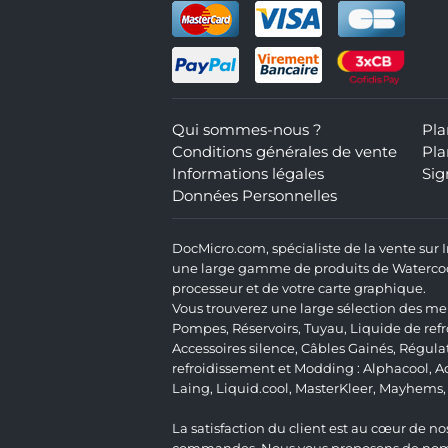
Qui sommes-nous ?
Pla
Conditions générales de vente
Pla
Informations légales
Sig
Données Personnelles
DocMicro.com, spécialiste de la vente sur
une large gamme de produits de Watercooli
processeur et de votre carte graphique.
Vous trouverez une large sélection des mei
Pompes
,
Réservoirs
,
Tuyau
,
Liquide de ref
Accessoires silence
,
Câbles Gainés
,
Régula
refroidissement et Modding :
Alphacool
,
A
Laing
,
Liquid.cool
,
MasterKleer
,
Mayhems
La satisfaction du client est au cœur de nos