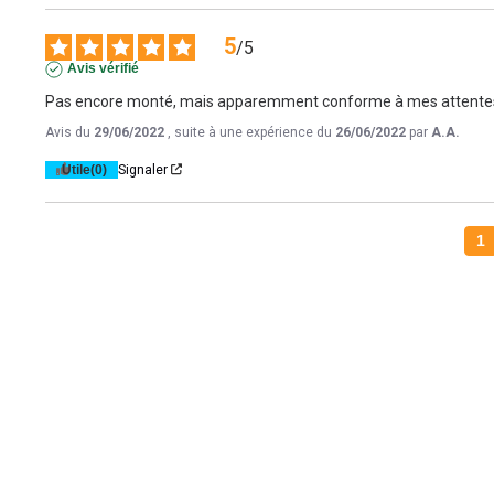
5
/
5
Avis vérifié
Pas encore monté, mais apparemment conforme à mes attente
Avis du
29/06/2022
, suite à une expérience du
26/06/2022
par
A.A.
Utile
(0)
Signaler
1