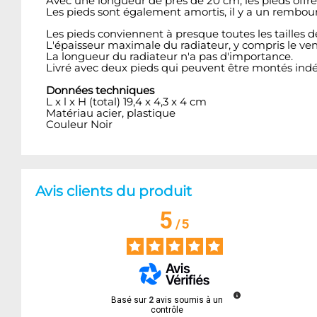
Avec une longueur de près de 20 cm, les pieds offre
Les pieds sont également amortis, il y a un rembou
Les pieds conviennent à presque toutes les tailles d
L'épaisseur maximale du radiateur, y compris le ven
La longueur du radiateur n'a pas d'importance.
Livré avec deux pieds qui peuvent être montés ind
Données techniques
L x l x H (total) 19,4 x 4,3 x 4 cm
Matériau acier, plastique
Couleur Noir
Avis clients du produit
5
/
5
Basé sur
2
avis soumis à un
contrôle