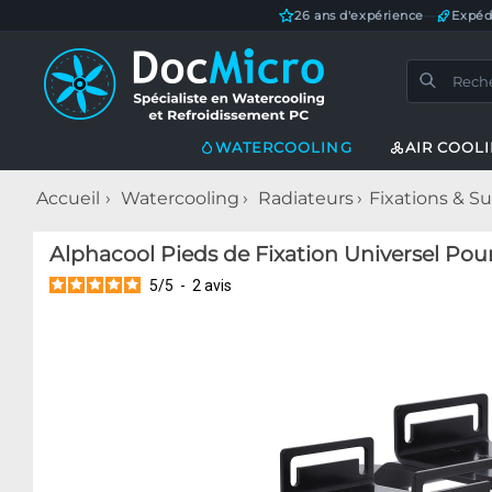
26 ans d'expérience
—
Expéd
WATERCOOLING
AIR COOL
Accueil
Watercooling
Radiateurs
Fixations & S
Alphacool Pieds de Fixation Universel Pou
5
/
5
-
2
avis