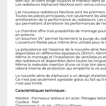
Bien sûr, le client exige toujours le meilleur dans sa
Les radiateurs Alphacool NexXxos sont venus concurren
Les nouveaux radiateurs NexXxos sont les premiers à 
Toutes les pièces principales, non seulement les ail
amélioration de la performance du radiateurs. Les 
qui permettent d'améliorer les performances de l'e
La chambre offre trois possibilités de montage pour l'
en externe.
Un bouchon 1/4" permet facilement la purge du radiat
L'ouverture filetée peut même être utilisée pour le
La polyvalence est l'essence de la nouvelle série N
disponibles en différentes épaisseurs (30mm, 45m
Même le montage et l'installation de ventilateurs et 
des radiateurs et disponibles dans toutes les longue
Même la redoutée insertion d'une vis trop loin dans
rebord interne de protection qui empêche la vis ava
La nouvelle série de Alphacool a un design d'ailette
Ce n'est pas seulement agréable grâce au fait qu'il év
n'est pas limité.
Caractéristiques techniques :
Matière : Panneaux latéraux en acier, filetages lait
Couleur : Noir
Dimensions (L xlx H) : 457x144x30mm