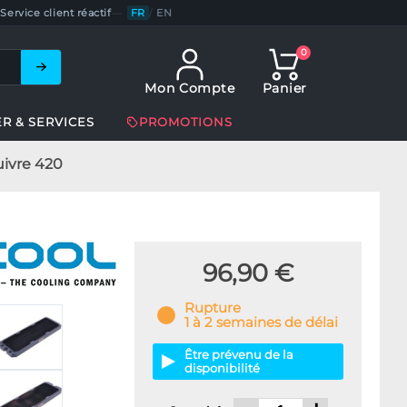
Service client réactif
—
FR
/
EN
0
Mon Compte
Panier
ER & SERVICES
PROMOTIONS
uivre 420
96,90 €
Rupture
1 à 2 semaines de délai
Être prévenu de la
disponibilité