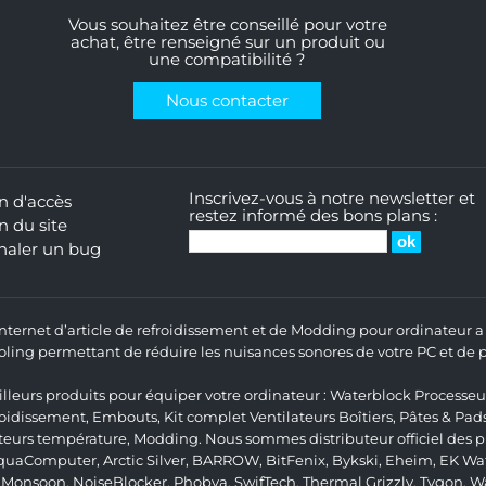
Vous souhaitez être conseillé pour votre
achat, être renseigné sur un produit ou
une compatibilité ?
Nous contacter
Inscrivez-vous à notre newsletter et
n d'accès
restez informé des bons plans :
n du site
naler un bug
 Internet d’article de refroidissement et de Modding pour ordinateur
ng permettant de réduire les nuisances sonores de votre PC et de pr
lleurs produits pour équiper votre ordinateur :
Waterblock Processeu
roidissement
,
Embouts
,
Kit complet
Ventilateurs Boîtiers
,
Pâtes & Pad
teurs température
,
Modding
. Nous sommes distributeur officiel des
quaComputer
,
Arctic Silver
,
BARROW
,
BitFenix
,
Bykski
,
Eheim
,
EK Wat
,
Monsoon
,
NoiseBlocker
,
Phobya
,
SwifTech
,
Thermal Grizzly
,
Tygon
,
W