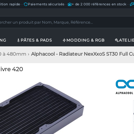
ition rapide
—
Paiements sécurisés
—
+ de 2 000 références en stock
—
ING
PÂTES & PADS
MODDING & RGB
ATELI
20 à 480mm
Alphacool - Radiateur NexXxoS ST30 Full C
ivre 420