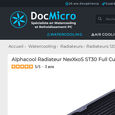
26 ans d'expérience
—
Expéd
WATERCOOLING
AIR COOL
Accueil
Watercooling
Radiateurs
Radiateurs 1
Alphacool Radiateur NexXxoS ST30 Full Cu
5
/
5
-
3
avis