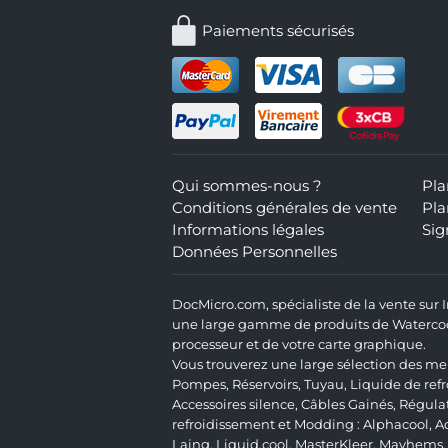
Paiements sécurisés
Qui sommes-nous ?
Pla
Conditions générales de vente
Pla
Informations légales
Sig
Données Personnelles
DocMicro.com, spécialiste de la vente sur
une large gamme de produits de Watercooli
processeur et de votre carte graphique.
Vous trouverez une large sélection des mei
Pompes
,
Réservoirs
,
Tuyau
,
Liquide de ref
Accessoires silence
,
Câbles Gainés
,
Régula
refroidissement et Modding :
Alphacool
,
A
Laing
,
Liquid.cool
,
MasterKleer
,
Mayhems