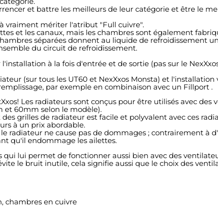
 catégorie.
cer et battre les meilleurs de leur catégorie et être le meill
vraiment mériter l'atribut "Full cuivre".
ettes et les canaux, mais les chambres sont également fabriq
chambres séparées donnent au liquide de refroidissement une 
nsemble du circuit de refroidissement.
installation à la fois d'entrée et de sortie (pas sur le NexXxo
eur (sur tous les UT60 et NexXxos Monsta) et l'installation v
 remplissage, par exemple en combinaison avec un Fillport .
exXxos! Les radiateurs sont conçus pour être utilisés avec de
m et 60mm selon le modèle).
des grilles de radiateur est facile et polyvalent avec ces radi
urs à un prix abordable.
 le radiateur ne cause pas de dommages ; contrairement à d'a
nt qu'il endommage les ailettes.
s qui lui permet de fonctionner aussi bien avec des ventilate
ite le bruit inutile, cela signifie aussi que le choix des venti
on, chambres en cuivre