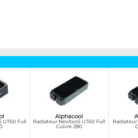
ol
Alphacool
A
 UT60 Full
Radiateur NexXxoS UT60 Full
Radiateur
40
Cuivre 280
C