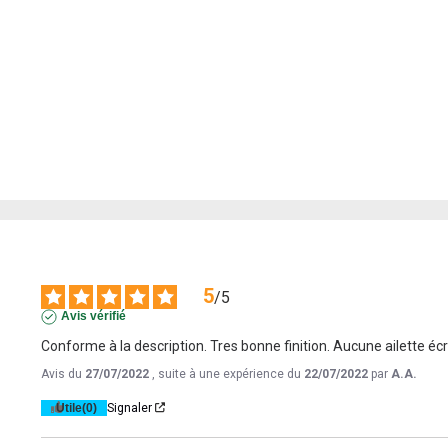
5
/
5
Avis vérifié
Conforme à la description. Tres bonne finition. Aucune ailette éc
Avis du
27/07/2022
, suite à une expérience du
22/07/2022
par
A.A.
Utile
(0)
Signaler