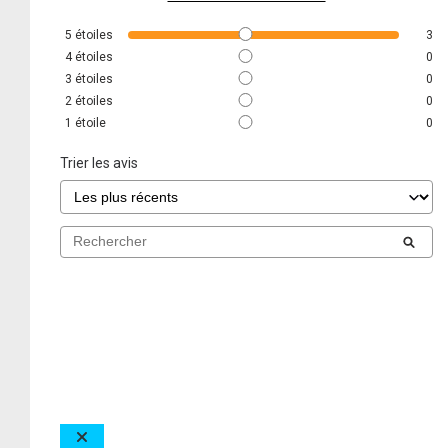
5
étoiles
3
4
étoiles
0
3
étoiles
0
2
étoiles
0
1
étoile
0
Trier les avis