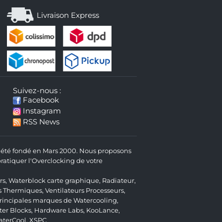
Livraison Express
Suivez-nous :
Facebook
Instagram
RSS News
 a été fondé en Mars 2000. Nous proposons
atiquer l'Overclocking de votre
rs
,
Waterblock carte graphique
,
Radiateur
,
s Thermiques
,
Ventilateurs Processeurs
,
 principales marques de Watercooling,
er Blocks
,
Hardware Labs
,
KooLance
,
aterCool
,
XSPC