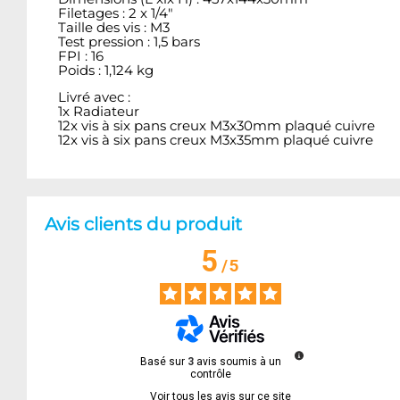
Filetages : 2 x 1/4"
Taille des vis : M3
Test pression : 1,5 bars
FPI : 16
Poids : 1,124 kg
Livré avec :
1x Radiateur
12x vis à six pans creux M3x30mm plaqué cuivre
12x vis à six pans creux M3x35mm plaqué cuivre
Avis clients du produit
5
/
5
Basé sur
3
avis soumis à un
contrôle
Voir tous les avis sur ce site