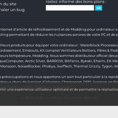
restez informé des bons plans :
n du site
naler un bug
 Internet d’article de refroidissement et de Modding pour ordinateur
ng permettant de réduire les nuisances sonores de votre PC et de pr
lleurs produits pour équiper votre ordinateur :
Waterblock Processeu
roidissement
,
Embouts
,
Kit complet
Ventilateurs Boîtiers
,
Pâtes & Pad
teurs température
,
Modding
. Nous sommes distributeur officiel des
quaComputer
,
Arctic Silver
,
BARROW
,
BitFenix
,
Bykski
,
Eheim
,
EK Wat
,
Monsoon
,
NoiseBlocker
,
Phobya
,
SwifTech
,
Thermal Grizzly
,
Tygon
,
W
 préoccupations et nous apportons un soin tout particulier à la rapidit
ux choix de livraison (Colissimo, Chronopost, DPD, livraison en Fr
re, 3xCB by Cofidis, PayPal ou Virement).
ir une expérience utilisateur optimale et de permettre la réalisatio
© 2000-2026
Doc Micro
- Tous droits réservés