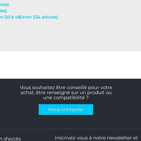
cles)
les)
urs 120 à 480mm (124 articles)
Vous souhaitez être conseillé pour votre
achat, être renseigné sur un produit ou
une compatibilité ?
Nous contacter
Inscrivez-vous à notre newsletter et
n d'accès