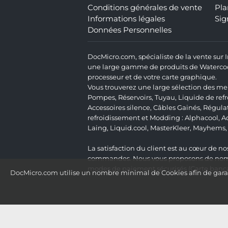
Conditions générales de vente
Pla
Informations légales
Sig
Données Personnelles
DocMicro.com, spécialiste de la vente sur
une large gamme de produits de Watercooli
processeur et de votre carte graphique.
Vous trouverez une large sélection des mei
Pompes
,
Réservoirs
,
Tuyau
,
Liquide de ref
Accessoires silence
,
Câbles Gainés
,
Régula
refroidissement et Modding :
Alphacool
,
A
Laing
,
Liquid.cool
,
MasterKleer
,
Mayhems
La satisfaction du client est au cœur de nos
commandes. Nous vous proposons de nombre
modes de paiement sécurisés (Carte bancai
DocMicro.com utilise un nombre minimal de Cookies afin de garant