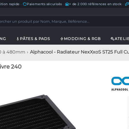
ition rapide
—
Paiements sécurisés
—
+ de 2 000 références en stock
—
ING
PÂTES & PADS
MODDING & RGB
ATELI
20 à 480mm
Alphacool - Radiateur NexXxoS ST25 Full C
ivre 240