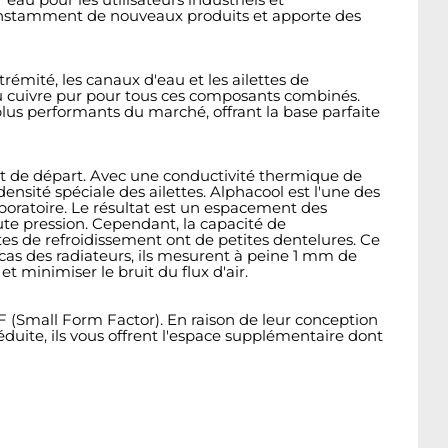
 constamment de nouveaux produits et apporte des
émité, les canaux d'eau et les ailettes de
u cuivre pur pour tous ces composants combinés.
lus performants du marché, offrant la base parfaite
int de départ. Avec une conductivité thermique de
ensité spéciale des ailettes. Alphacool est l'une des
boratoire. Le résultat est un espacement des
aute pression. Cependant, la capacité de
ettes de refroidissement ont de petites dentelures. Ce
 cas des radiateurs, ils mesurent à peine 1 mm de
 minimiser le bruit du flux d'air.
F (Small Form Factor). En raison de leur conception
éduite, ils vous offrent l'espace supplémentaire dont