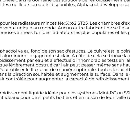
ent les meilleurs produits disponibles, Alphacool développe
our les radiateurs minces NexXxoS ST25. Les chambres d'extr
de vente unique au monde. Aucun autre fabricant ne se fie a
uses années l'un des radiateurs les plus populaires et les p
hacool va au fond de son sac d'astuces. Le cuivre est le po
luminium, le gagnant est clair. A côté de cela se trouve la d
oidissement par eau et a effectué d'innombrables tests en la
n'est que légèrement obstrué car l'air peut passer même sans h
Pour utiliser le flux d'air de manière optimale, toutes les ail
dans la direction souhaitée et augmentent la surface. Dans le
r contrôlée pour augmenter la capacité de refroidissement et
efroidissement liquide idéale pour les systèmes Mini-PC ou SS
déaux pour de si petits boîtiers et en raison de leur taille r