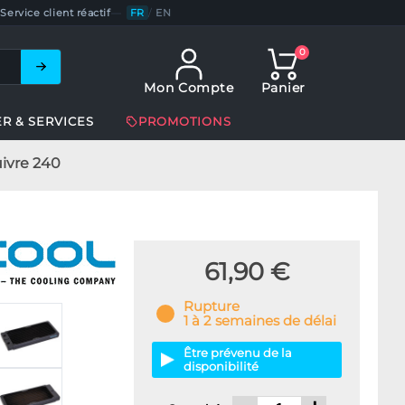
Service client réactif
—
FR
/
EN
0
Mon Compte
Panier
ER & SERVICES
PROMOTIONS
uivre 240
61,90 €
Rupture
1 à 2 semaines de délai
Être prévenu de la
disponibilité