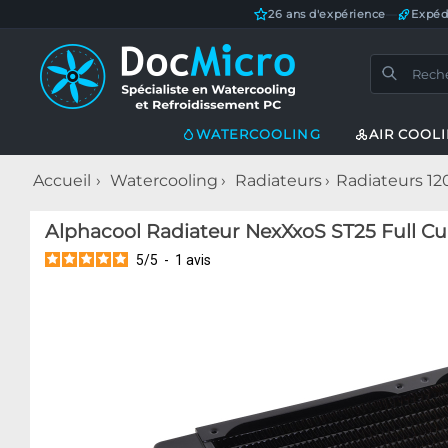
26 ans d'expérience
—
Expéd
WATERCOOLING
AIR COOL
Accueil
Watercooling
Radiateurs
Radiateurs 1
Alphacool Radiateur NexXxoS ST25 Full Cu
5
/
5
-
1
avis