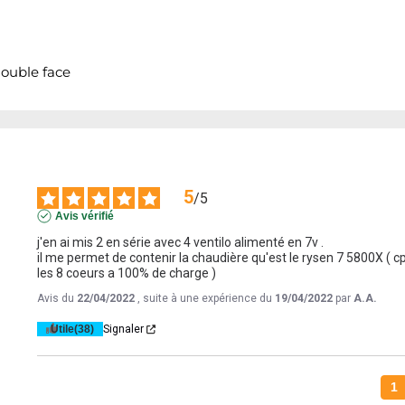
double face
5
/
5
Avis vérifié
j'en ai mis 2 en série avec 4 ventilo alimenté en 7v .

il me permet de contenir la chaudière qu'est le rysen 7 5800X (
les 8 coeurs a 100% de charge )
Avis du
22/04/2022
, suite à une expérience du
19/04/2022
par
A.A.
Utile
(38)
Signaler
1