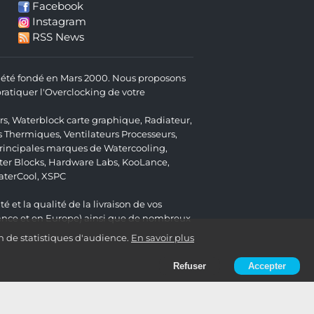
Facebook
Instagram
RSS News
 a été fondé en Mars 2000. Nous proposons
atiquer l'Overclocking de votre
rs
,
Waterblock carte graphique
,
Radiateur
,
s Thermiques
,
Ventilateurs Processeurs
,
 principales marques de Watercooling,
er Blocks
,
Hardware Labs
,
KooLance
,
aterCool
,
XSPC
é et la qualité de la livraison de vos
ance et en Europe) ainsi que de nombreux
n de statistiques d'audience.
En savoir plus
Refuser
Accepter