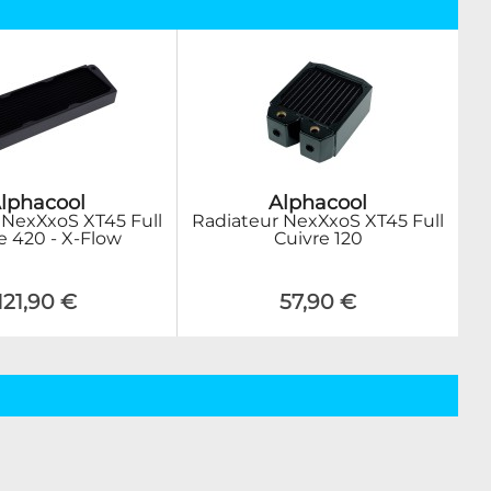
lphacool
Alphacool
 NexXxoS XT45 Full
Radiateur NexXxoS XT45 Full
e 420 - X-Flow
Cuivre 120
121,90 €
57,90 €