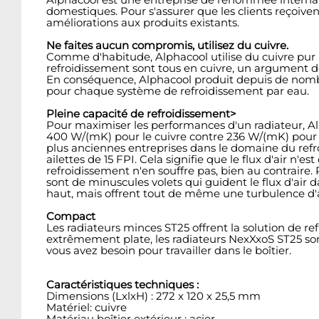
domestiques. Pour s'assurer que les clients reçoiv
améliorations aux produits existants.
Ne faites aucun compromis, utilisez du cuivre.
Comme d'habitude, Alphacool utilise du cuivre pur p
refroidissement sont tous en cuivre, un argument 
En conséquence, Alphacool produit depuis de nombre
pour chaque système de refroidissement par eau.
Pleine capacité de refroidissement>
Pour maximiser les performances d'un radiateur, Alp
400 W/(mK) pour le cuivre contre 236 W/(mK) pour l'a
plus anciennes entreprises dans le domaine du refr
ailettes de 15 FPI. Cela signifie que le flux d'air 
refroidissement n'en souffre pas, bien au contraire. 
sont de minuscules volets qui guident le flux d'air 
haut, mais offrent tout de même une turbulence d'ai
Compact
Les radiateurs minces ST25 offrent la solution de r
extrêmement plate, les radiateurs NexXxoS ST25 sont i
vous avez besoin pour travailler dans le boîtier.
Caractéristiques techniques :
Dimensions (LxlxH) : 272 x 120 x 25,5 mm
Matériel: cuivre
Matériau boîtier extérieur : acier