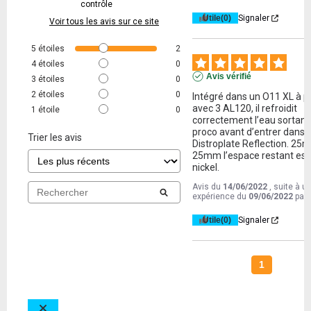
contrôle
Utile
(0)
Signaler
Voir tous les avis sur ce site
5
étoiles
2
4
étoiles
0
Avis vérifié
3
étoiles
0
2
étoiles
0
Intégré dans un O11 XL à pl
avec 3 AL120, il refroidit 
1
étoile
0
correctement l’eau sortant 
proco avant d’entrer dans la
Trier les avis
Distroplate Reflection. 25mm
25mm l’espace restant est 
nickel.
Avis du
14/06/2022
, suite à u
expérience du
09/06/2022
par
Utile
(0)
Signaler
1