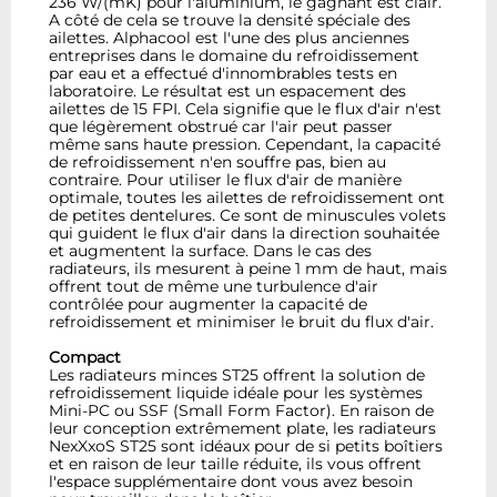
236 W/(mK) pour l'aluminium, le gagnant est clair.
A côté de cela se trouve la densité spéciale des
ailettes. Alphacool est l'une des plus anciennes
entreprises dans le domaine du refroidissement
par eau et a effectué d'innombrables tests en
laboratoire. Le résultat est un espacement des
ailettes de 15 FPI. Cela signifie que le flux d'air n'est
que légèrement obstrué car l'air peut passer
même sans haute pression. Cependant, la capacité
de refroidissement n'en souffre pas, bien au
contraire. Pour utiliser le flux d'air de manière
optimale, toutes les ailettes de refroidissement ont
de petites dentelures. Ce sont de minuscules volets
qui guident le flux d'air dans la direction souhaitée
et augmentent la surface. Dans le cas des
radiateurs, ils mesurent à peine 1 mm de haut, mais
offrent tout de même une turbulence d'air
contrôlée pour augmenter la capacité de
refroidissement et minimiser le bruit du flux d'air.
Compact
Les radiateurs minces ST25 offrent la solution de
refroidissement liquide idéale pour les systèmes
Mini-PC ou SSF (Small Form Factor). En raison de
leur conception extrêmement plate, les radiateurs
NexXxoS ST25 sont idéaux pour de si petits boîtiers
et en raison de leur taille réduite, ils vous offrent
l'espace supplémentaire dont vous avez besoin