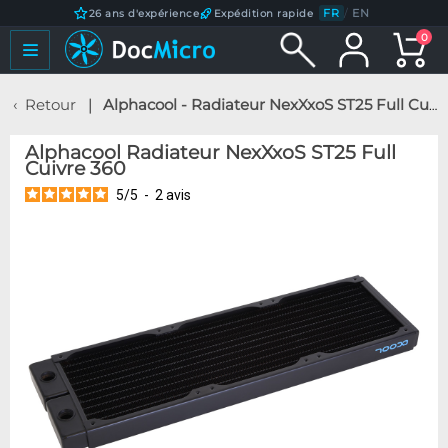
FR
/
EN
26 ans d'expérience
Expédition rapide
0
Retour
Alphacool - Radiateur NexXxoS ST25 Full Cuivre 360
Alphacool Radiateur NexXxoS ST25 Full
Cuivre 360
5
/
5
-
2
avis