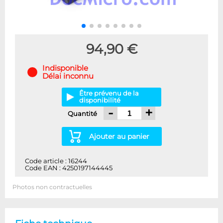
94,90 €
Indisponible
Délai inconnu
Être prévenu de la
disponibilité
-
+
Quantité
Ajouter au panier
Code article : 16244
Code EAN : 4250197144445
Photos non contractuelles