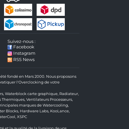
Suivez-nous :
Facebook
Instagram
RSS News
 a été fondé en Mars 2000. Nous proposons
atiquer l'Overclocking de votre
rs
,
Waterblock carte graphique
,
Radiateur
,
s Thermiques
,
Ventilateurs Processeurs
,
 principales marques de Watercooling,
er Blocks
,
Hardware Labs
,
KooLance
,
aterCool
,
XSPC
é et la qualité de la livraison de vos