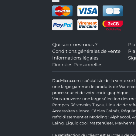
Qui sommes-nous ?
Pla
Conditions générales de vente
Pla
Informations légales
Sig
Données Personnelles
DocMicro.com, spécialiste de la vente sur
une large gamme de produits de Watercooli
processeur et de votre carte graphique.
Vous trouverez une large sélection des mei
Pompes
,
Réservoirs
,
Tuyau
,
Liquide de ref
Accessoires silence
,
Câbles Gainés
,
Régula
refroidissement et Modding :
Alphacool
,
A
Laing
,
Liquid.cool
,
MasterKleer
,
Mayhems
La satisfaction du client est au cœur de nos