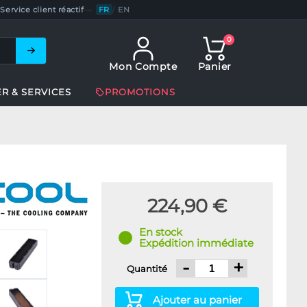
Service client réactif
—
FR
/
EN
0
Mon Compte
Panier
ER & SERVICES
PROMOTIONS
224,90 €
En stock
Expédition immédiate
-
+
Quantité
Ajouter au panier