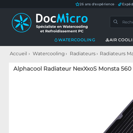
26 ans d'expérience
—
Expéd
WATERCOOLING
AIR COOL
Accueil
Watercooling
Radiateurs
Radiateurs Ma
Alphacool Radiateur NexXxoS Monsta 560