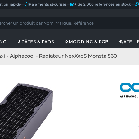
ition rapide
—
Paiements sécurisés
—
+ de 2 000 références en stock
—
ING
PÂTES & PADS
MODDING & RGB
ATELI
xi
Alphacool - Radiateur NexXxoS Monsta 560