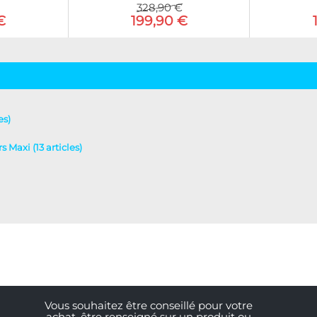
328,90 €
€
199,90 €
es)
s Maxi (13 articles)
Vous souhaitez être conseillé pour votre
achat, être renseigné sur un produit ou