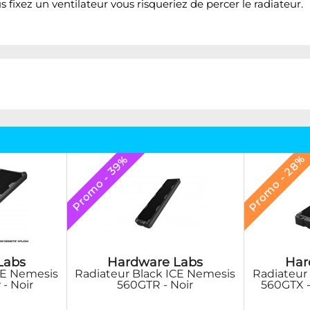
us fixez un ventilateur vous risqueriez de percer le radiateur.
Promo - 28%
Promo - 39%
Labs
Hardware Labs
Har
CE Nemesis
Radiateur Black ICE Nemesis
Radiateur
- Noir
560GTR - Noir
560GTX -