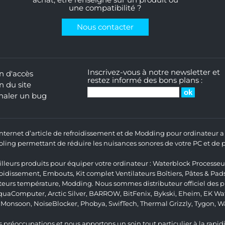
une compatibilité ?
Nous contacter
Inscrivez-vous à notre newsletter et
n d'accès
restez informé des bons plans :
n du site
naler un bug
 Internet d’article de refroidissement et de Modding pour ordinateur
ng permettant de réduire les nuisances sonores de votre PC et de pr
lleurs produits pour équiper votre ordinateur :
Waterblock Processeu
roidissement
,
Embouts
,
Kit complet
Ventilateurs Boîtiers
,
Pâtes & Pad
teurs température
,
Modding
. Nous sommes distributeur officiel des
quaComputer
,
Arctic Silver
,
BARROW
,
BitFenix
,
Bykski
,
Eheim
,
EK Wat
,
Monsoon
,
NoiseBlocker
,
Phobya
,
SwifTech
,
Thermal Grizzly
,
Tygon
,
W
 préoccupations et nous apportons un soin tout particulier à la rapidit