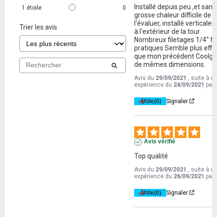
Installé depuis peu ,et sans 
1
étoile
0
grosse chaleur difficile de 
l'évaluer, installé verticale
Trier les avis
à l'extérieur de la tour. 
Nombreux filetages 1/4'' for
pratiques Semble plus effic
que mon précédent Coolgat
de mêmes dimensions.
Avis du
29/09/2021
, suite à u
expérience du
24/09/2021
par
Utile
(0)
Signaler
Avis vérifié
Top qualité
Avis du
29/09/2021
, suite à u
expérience du
26/09/2021
par
Utile
(0)
Signaler