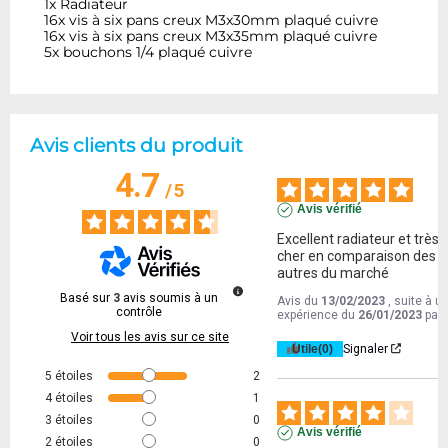
1x Radiateur
16x vis à six pans creux M3x30mm plaqué cuivre
16x vis à six pans creux M3x35mm plaqué cuivre
5x bouchons 1/4 plaqué cuivre
Avis clients du produit
4.7
/
5
Avis vérifié
Excellent radiateur et très 
cher en comparaison des 
autres du marché
Basé sur
3
avis soumis à un
Avis du
13/02/2023
, suite à u
contrôle
expérience du
26/01/2023
par
Voir tous les avis sur ce site
Utile
(0)
Signaler
5
étoiles
2
4
étoiles
1
3
étoiles
0
Avis vérifié
2
étoiles
0