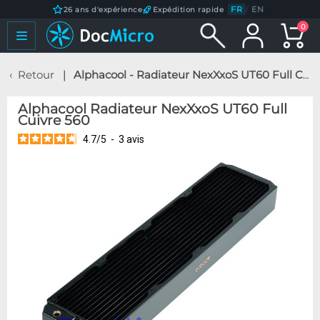
FR
/
EN
26 ans d'expérience
Expédition rapide
0
Retour
Alphacool - Radiateur NexXxoS UT60 Full Cuivre 560
Alphacool Radiateur NexXxoS UT60 Full
Cuivre 560
4.7
/
5
-
3
avis